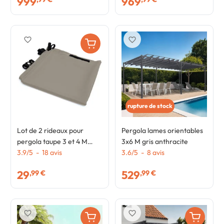
999
969
favorite_border
favorite_border
rupture de stock
Lot de 2 rideaux pour
Pergola lames orientables
pergola taupe 3 et 4 M
3x6 M gris anthracite
panneaux muraux avec
3.9
/
5
-
18
avis
3.6
/
5
-
8
avis
fermeture éclair
29
529
,99 €
,99 €
favorite_border
favorite_border