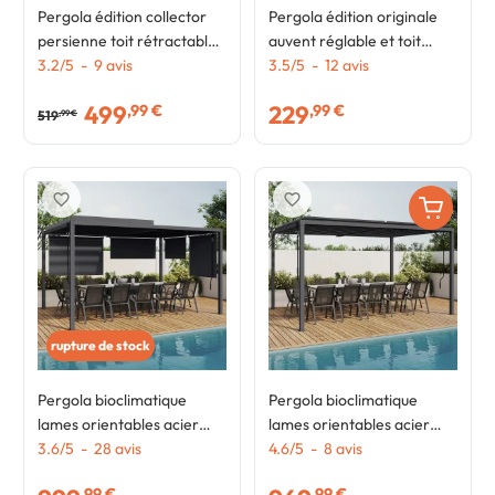
Pergola édition collector
Pergola édition originale
persienne toit rétractable
auvent réglable et toit
3x4M 4 pans modulables
3.2
/
5
-
9
avis
rétractable 3x4M gris
3.5
/
5
-
12
avis
gris anthracite
anthracite
499
229
,99 €
,99 €
519
,99 €
favorite_border
favorite_border
rupture de stock
Pergola bioclimatique
Pergola bioclimatique
lames orientables acier
lames orientables acier
3x4 M et 4 stores gris
3.6
/
5
-
28
avis
3x4 M gris anthracite
4.6
/
5
-
8
avis
anthracite
,99 €
,99 €