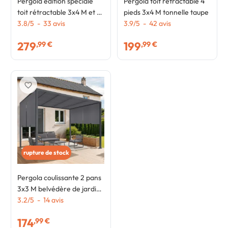
Pergola édition spéciale
Pergola toit rétractable 4
toit rétractable 3x4 M et 4
pieds 3x4 M tonnelle taupe
stores taupe
3.8
/
5
-
33
avis
3.9
/
5
-
42
avis
279
199
,99 €
,99 €
favorite_border
rupture de stock
Pergola coulissante 2 pans
3x3 M belvédère de jardin
toile gris anthracite
3.2
/
5
-
14
avis
174
,99 €