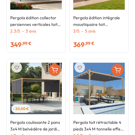
Pergola édition collector
Pergola édition intégrale
persiennes verticales toit
moustiquaire toit
rétractable 3x4 M 4 pans
2.3
/
5
-
3
avis
rétractable 3x4 M et 4
3
/
5
-
5
avis
modulables gris anthracite
rideaux taupe
349
369
,99 €
,99 €
favorite_border
favorite_border
- 20,00 €
Pergola coulissante 2 pans
Pergola toit rétractable 4
3x4 M belvédère de jardin
pieds 3x4 M tonnelle effet