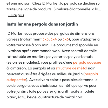
et une maison. Chez ID Market, la pergola se décline sur
toute une ligne de produits. Similaire à la tonnelle, à la
tente, au pavillon et au barnum, la
pergola de jardin
est
...Lire plus
disponible en diverses dimensions (largeur) et protège
Installer une pergola dans son jardin
efficacement du soleil.
ID Market vous propose des pergolas de dimensions
variées (notamment
3x3
,
3x4
ou
3x6
), pour s’adapter à
votre terrasse à prix mini. Le produit est disponible en
livraison après commande web. Avec son toit de toile
rétractable en matière polyester ou polycarbonate
(selon les modèles), vous profitez d’une
pergola adossée
à la maison. La pergola et sa
structure de métal
noir
peuvent aussi être érigées au milieu du jardin (
pergola
autoportée
). Avec divers coloris possibles de tonnelle
ou de pergola, vous choisissez l’esthétique qui va pour
votre jardin : toile polyester gris anthracite, modèle
blanc, écru, beige, ou structure de métal noir.