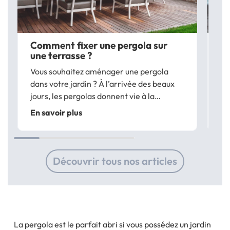
Comment fixer une pergola sur
Co
une terrasse ?
?
Vous souhaitez aménager une pergola
En
dans votre jardin ? À l’arrivée des beaux
l’
jours, les pergolas donnent vie à la
of
terrasse en offrant une surface d’ombrage
l’
En savoir plus
En
bien appréciable. Pergola adossée au mur
de
de la maison ou autoportée, chaque
ou
construction...
mu
Découvrir tous nos articles
La pergola est le parfait abri si vous possédez un jardin