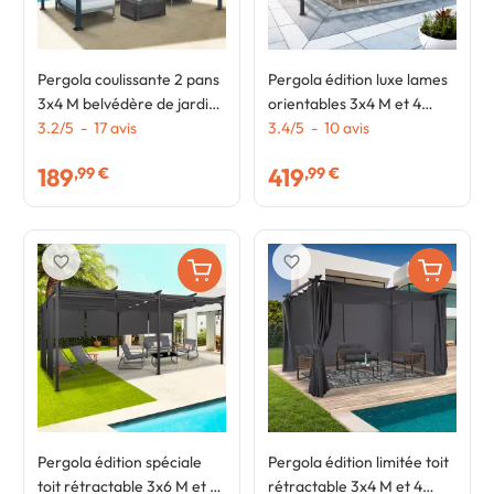
Pergola coulissante 2 pans
Pergola édition luxe lames
3x4 M belvédère de jardin
orientables 3x4 M et 4
toile taupe
3.2
/
5
-
17
avis
stores taupe
3.4
/
5
-
10
avis
189
419
,99 €
,99 €
favorite_border
favorite_border
Pergola édition spéciale
Pergola édition limitée toit
toit rétractable 3x6 M et 6
rétractable 3x4 M et 4