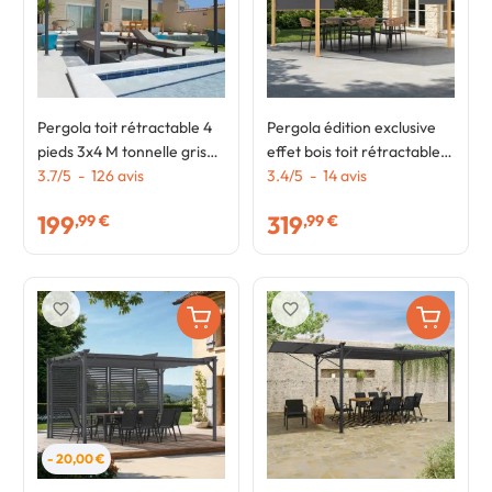
Pergola toit rétractable 4
Pergola édition exclusive
pieds 3x4 M tonnelle gris
effet bois toit rétractable
anthracite
3.7
/
5
-
126
avis
3x4 M et 4 stores gris
3.4
/
5
-
14
avis
anthracite
199
319
,99 €
,99 €
favorite_border
favorite_border
- 20,00 €