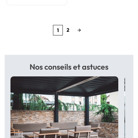
2
1
arrow_forward
Nos conseils et astuces