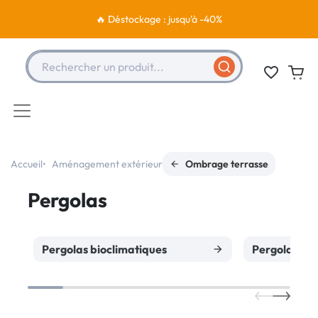
🔥 Déstockage : jusqu'à -40%
Rechercher un produit...
favorite_border
Accueil
Aménagement extérieur
Ombrage terrasse
Pergolas
Pergolas bioclimatiques
Pergolas lam