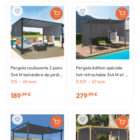
favorite_border
favorite_border
Pergola coulissante 2 pans
Pergola édition spéciale
3x4 M belvédère de jardin
toit rétractable 3x4 M et 4
toile gris anthracite
3
/
5
-
65
avis
stores gris anthracite
3.5
/
5
-
67
avis
189
279
,99 €
,99 €
favorite_border
favorite_border