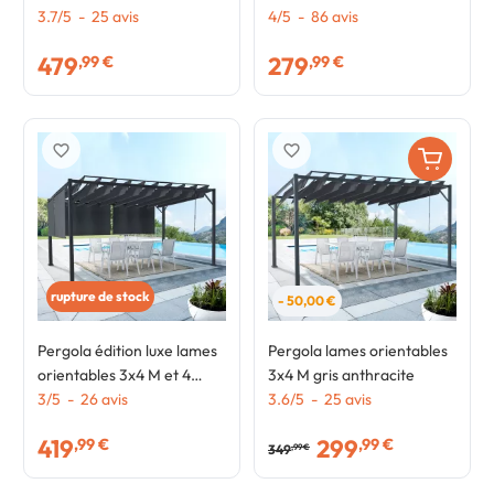
stores gris anthracite
3.7
/
5
-
25
avis
rideaux gris anthracite
4
/
5
-
86
avis
479
279
,99 €
,99 €
favorite_border
favorite_border
rupture de stock
- 50,00 €
Pergola édition luxe lames
Pergola lames orientables
orientables 3x4 M et 4
3x4 M gris anthracite
stores gris anthracite
3
/
5
-
26
avis
3.6
/
5
-
25
avis
419
299
,99 €
,99 €
349
,99 €