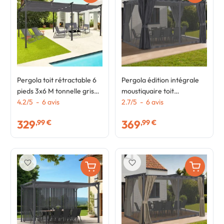
Pergola toit rétractable 6
Pergola édition intégrale
pieds 3x6 M tonnelle gris
moustiquaire toit
anthracite
4.2
/
5
-
6
avis
rétractable 3x4M et 4
2.7
/
5
-
6
avis
rideaux gris
329
369
,99 €
,99 €
favorite_border
favorite_border