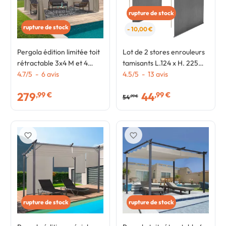
rupture de stock
rupture de stock
- 10,00 €
Pergola édition limitée toit
Lot de 2 stores enrouleurs
rétractable 3x4 M et 4
tamisants L.124 x H. 225
rideaux taupe
4.7
/
5
-
6
avis
CM pour pergola gris
4.5
/
5
-
13
avis
anthracite
279
44
,99 €
,99 €
54
,99 €
favorite_border
favorite_border
rupture de stock
rupture de stock