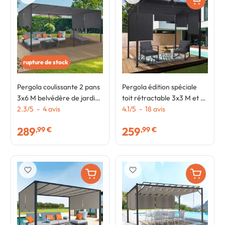
rupture de stock
Pergola coulissante 2 pans
Pergola édition spéciale
3x6 M belvédère de jardin
toit rétractable 3x3 M et 4
toile gris anthracite
2.3
/
5
-
4
avis
stores gris anthracite
4.1
/
5
-
18
avis
289
259
,99 €
,99 €
favorite_border
favorite_border