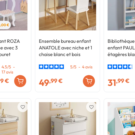
0,00 €
fant ROZA
Ensemble bureau enfant
Bibliothèque
se avec 3
ANATOLE avec niche et 1
enfant PAU
ouret
chaise blanc et bois
étagères bla
4.5
/
5
-
5
/
5
-
4
avis
17
avis
49
31
99 €
,99 €
,99 €
favorite_border
favorite_border