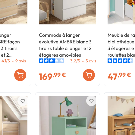
anger
Commode à langer
Meuble de r
BRE façon
évolutive AMBRE blanc 3
bibliothèqu
3 tiroirs
tiroirs table à langer et 2
3 étagères et
 et 2
étagères amovibles
roulettes bla
4.1
/
5
-
9
avis
3.2
/
5
-
5
avis
vibles
169
47
,99 €
,99 €
favorite_border
favorite_border