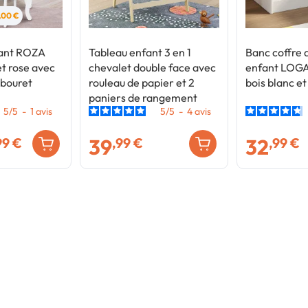
5,00 €
fant ROZA
Tableau enfant 3 en 1
Banc coffre
t rose avec
chevalet double face avec
enfant LOG
abouret
rouleau de papier et 2
bois blanc et
paniers de rangement
5
/
5
-
1
avis
5
/
5
-
4
avis
39
32
99 €
,99 €
,99 €