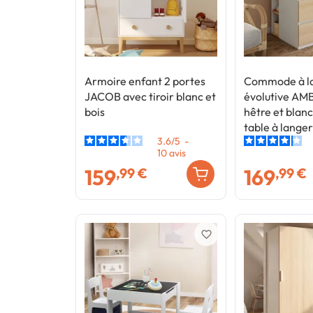
Armoire enfant 2 portes
Commode à l
JACOB avec tiroir blanc et
évolutive AM
bois
hêtre et blanc 
table à langer
3.6
/
5
-
étagères amo
10
avis
159
169
,99 €
,99 €
favorite_border