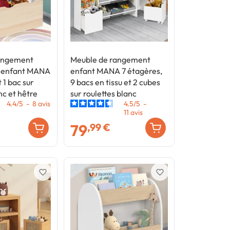
angement
Meuble de rangement
e enfant MANA
enfant MANA 7 étagères,
 1 bac sur
9 bacs en tissu et 2 cubes
nc et hêtre
sur roulettes blanc
4.4
/
5
-
8
avis
4.5
/
5
-
11
avis
79
,99 €
favorite_border
favorite_border