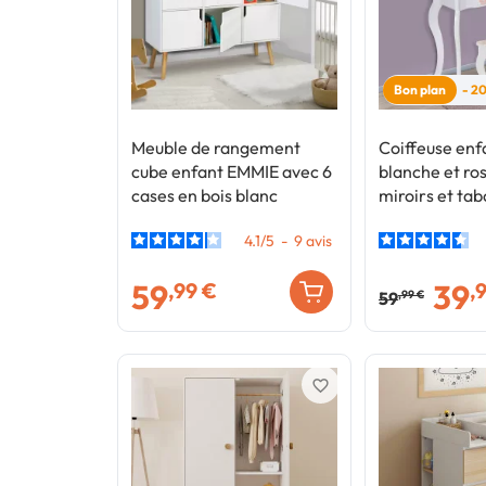
Bon plan
- 2
Meuble de rangement
Coiffeuse en
cube enfant EMMIE avec 6
blanche et ro
cases en bois blanc
miroirs et tab
4.1
/
5
-
9
avis
59
39
,99 €
,
59
,99 €
favorite_border