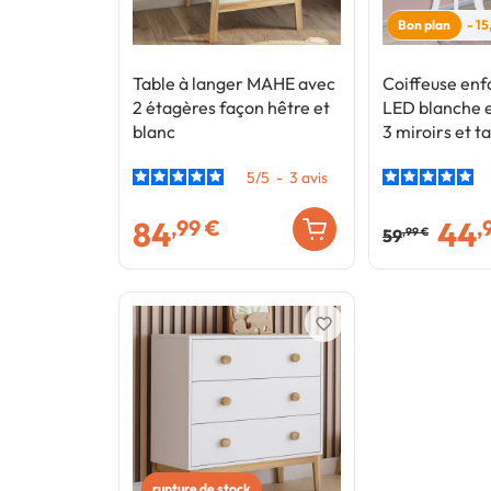
Bon plan
- 1
Table à langer MAHE avec
Coiffeuse en
2 étagères façon hêtre et
LED blanche e
blanc
3 miroirs et t
5
/
5
-
3
avis
84
44
,99 €
,
59
,99 €
favorite_border
rupture de stock