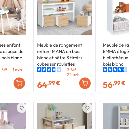
ises enfant
Meuble de rangement
Meuble de r
 espace de
enfant MANA en bois
EMMA étagèr
bois blanc
blanc et hêtre 3 tiroirs
bibliothèque
cubes sur roulettes
bois blanc
5
/
5
-
1
avis
3.8
/
5
-
22
avis
64
56
,99 €
,99 €
favorite_border
favorite_border