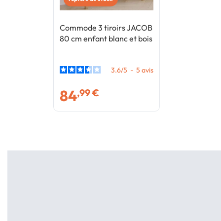
Commode 3 tiroirs JACOB
80 cm enfant blanc et bois
3.6
/
5
-
5
avis
84
,99 €