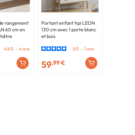
 de rangement
Portant enfant tipi LEON
AN 60 cm en
130 cm avec 1 porte blanc
 hêtre
et bois
4.8
/
5
-
4
avis
5
/
5
-
1
avis
59
,99 €