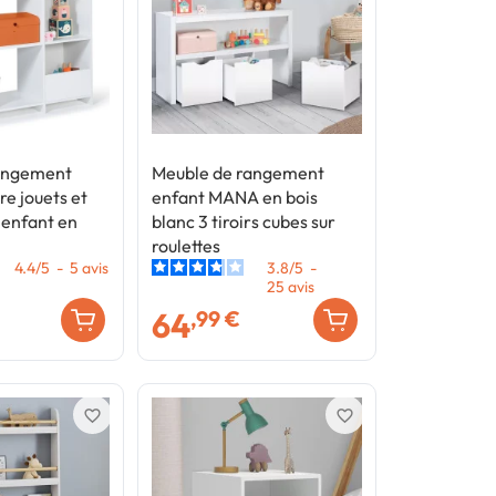
angement
Meuble de rangement
e jouets et
enfant MANA en bois
 enfant en
blanc 3 tiroirs cubes sur
roulettes
4.4
/
5
-
5
avis
3.8
/
5
-
25
avis
64
,99 €
favorite_border
favorite_border