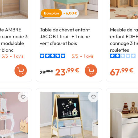
Bon plan
- 6,00 €
rte AMBRE
Table de chevet enfant
Meuble de r
c commode 3
JACOB 1 tiroir + 1 niche
enfant EDHE
m modulable
vert d'eau et bois
cannage 3 tir
t blanc
roulettes
5
/
5
-
1
avis
5
/
5
-
1
avis
23
67
,99 €
,99 €
29
,99 €
favorite_border
favorite_border