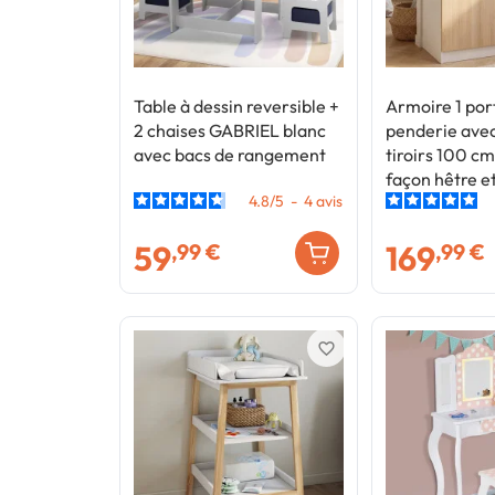
Table à dessin reversible +
Armoire 1 po
2 chaises GABRIEL blanc
penderie ave
avec bacs de rangement
tiroirs 100 c
façon hêtre e
4.8
/
5
-
4
avis
59
169
,99 €
,99 €
favorite_border