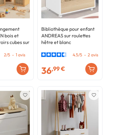
angement
Bibliothèque pour enfant
N bois et
ANDREAS sur roulettes
oirs cubes sur
hêtre et blanc
2
/
5
-
1
avis
4.5
/
5
-
2
avis
36
,99 €
favorite_border
favorite_border