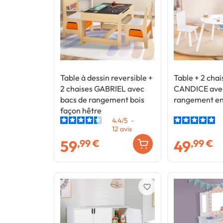
Table à dessin reversible +
Table + 2 cha
2 chaises GABRIEL avec
CANDICE avec
bacs de rangement bois
rangement en 
façon hêtre
4.4
/
5
-
12
avis
59
49
,99 €
,99 €
favorite_border