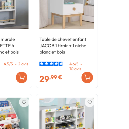
 murale
Table de chevet enfant
LETTE 4
JACOB 1 tiroir + 1 niche
nc et bois
blanc et bois
4.5
/
5
-
2
avis
4.6
/
5
-
10
avis
29
,99 €
favorite_border
favorite_border