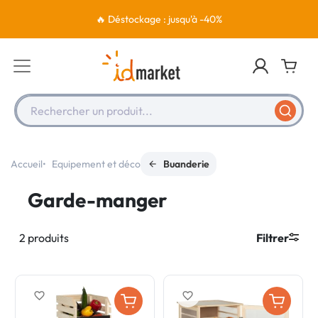
🔥 Déstockage : jusqu'à -40%
Rechercher un produit...
Accueil
Equipement et déco
Buanderie
Garde-manger
2 produits
Filtrer
favorite_border
favorite_border