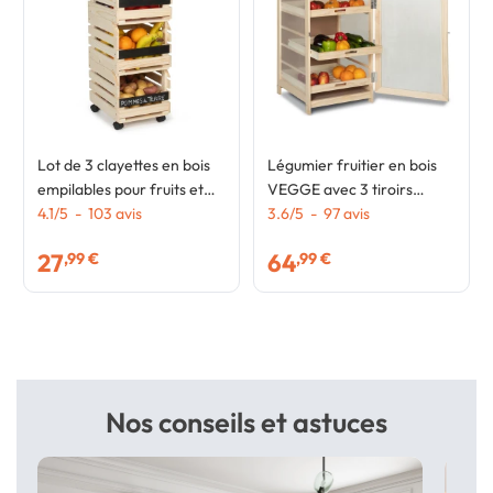
Lot de 3 clayettes en bois
Légumier fruitier en bois
empilables pour fruits et
VEGGE avec 3 tiroirs
légumes
4.1
/
5
-
103
avis
amovibles
3.6
/
5
-
97
avis
27
64
,99 €
,99 €
Nos conseils et astuces