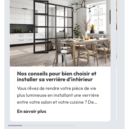
Nos conseils pour bien choisir et
Le
installer sa verrière d’intérieur
tr
Vous rêvez de rendre votre pièce de vie
Vo
plus lumineuse en installant une verrière
re
entre votre salon et votre cuisine ? De
d’
cloisonner sans perdre en luminosité ? Les
co
En savoir plus
En
verrières de type atelier apportent une
pe
touche design à vos pièces et sont...
ac