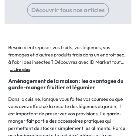
à 
Découvrir tous nos articles
Besoin d’entreposer vos fruits, vos légumes, vos
fromages et d’autres produits frais dans un endroit sec,
à l’abri des insectes ? Découvrez avec ID Market tout
l’intérêt du garde-manger. Ce petit meuble de
...Lire plus
rangement en bois, disponible en plusieurs formats et à
Aménagement de la maison : les avantages du
petit prix, permet de
garde-manger fruitier et légumier
Dans la cuisine, lorsque vous faites vos courses ou que
vous avez effectué la récolte des légumes du jardin, il
est important de préserver vos provisions. Le garde-
manger fait partie des accessoires pratiques qui
permettent de stocker simplement les aliments. Parce
que les insectes ont vite fait de s’intéresser à vos