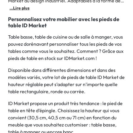
Market au design industriel. Adaptables à la forme de
votre table, ils sauront redonner un coup de jeune à
...Lire plus
votre intérieur. Vendus par lot de 2 ou de 4, leur prix
Personnalisez votre mobilier avec les pieds de
table ID Market
Table basse, table de cuisine ou de salle à manger, vous
pouvez dorénavant personnaliser tous les pieds de vos
tables comme vous le souhaitez. Comment ? Grâce aux
pieds de table en stock sur IDMarket.com !
Disponible dans différentes dimensions et dans des
modèles variés, votre lot de pieds de table ID Market de
hauteur réglable peut s’adapter sur n’importe quelle
table rectangulaire, ronde ou carrée.
ID Market propose un produit très tendance : le pied de
table en tête d’épingle. Choisissez la hauteur qui vous
convient (30,5 cm, 40,5 cm ou 71 cm) en fonction du
meuble que vous souhaitez customiser : table basse,
table à manger ou encore banc.