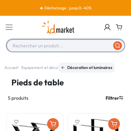
🔥 Déstockage : jusqu'à -40%
Rechercher un produit...
Accueil
Equipement et déco
Décoration et luminaires
Pieds de table
5 produits
Filtrer
favorite_border
favorite_border