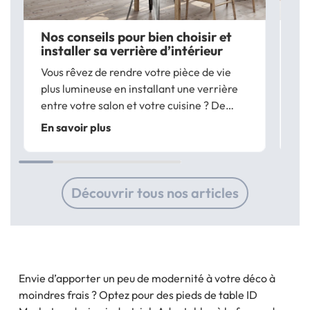
Nos conseils pour bien choisir et
Le
installer sa verrière d’intérieur
tr
Vous rêvez de rendre votre pièce de vie
Vo
plus lumineuse en installant une verrière
re
entre votre salon et votre cuisine ? De
d’
cloisonner sans perdre en luminosité ? Les
co
En savoir plus
En
verrières de type atelier apportent une
pe
touche design à vos pièces et sont...
ac
à 
Découvrir tous nos articles
Envie d’apporter un peu de modernité à votre déco à
moindres frais ? Optez pour des pieds de table ID