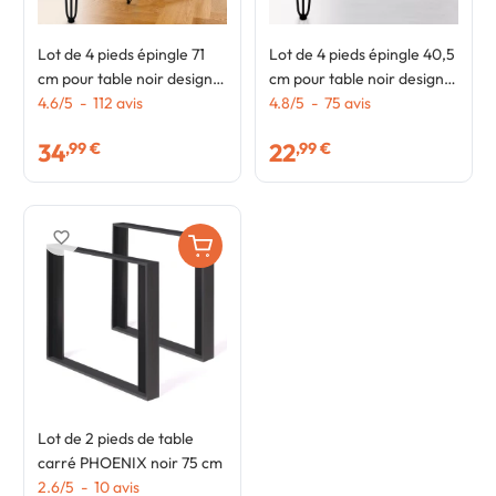
Lot de 4 pieds épingle 71
Lot de 4 pieds épingle 40,5
cm pour table noir design
cm pour table noir design
industriel
4.6
/
5
-
112
avis
industriel
4.8
/
5
-
75
avis
34
22
,99 €
,99 €
favorite_border
Lot de 2 pieds de table
carré PHOENIX noir 75 cm
2.6
/
5
-
10
avis