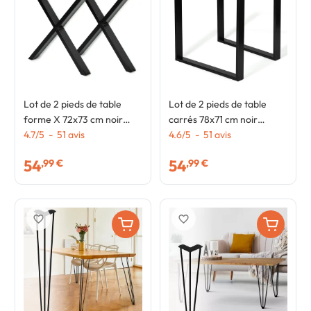
Lot de 2 pieds de table
Lot de 2 pieds de table
forme X 72x73 cm noir
carrés 78x71 cm noir
design industriel
4.7
/
5
-
51
avis
design industriel
4.6
/
5
-
51
avis
54
54
,99 €
,99 €
favorite_border
favorite_border