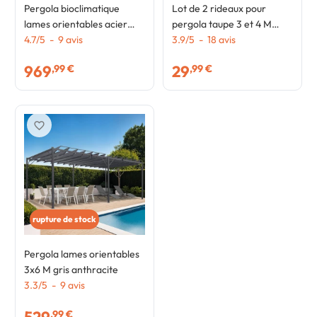
Pergola bioclimatique
Lot de 2 rideaux pour
lames orientables acier
pergola taupe 3 et 4 M
3x4 M gris anthracite
4.7
/
5
-
9
avis
panneaux muraux avec
3.9
/
5
-
18
avis
fermeture éclair
969
29
,99 €
,99 €
favorite_border
rupture de stock
Pergola lames orientables
3x6 M gris anthracite
3.3
/
5
-
9
avis
,99 €