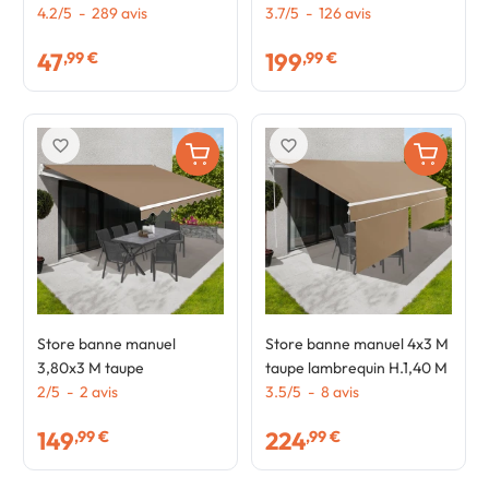
pergola gris anthracite
4.2
/
5
-
289
avis
anthracite
3.7
/
5
-
126
avis
47
199
,99 €
,99 €
favorite_border
favorite_border
Store banne manuel
Store banne manuel 4x3 M
3,80x3 M taupe
taupe lambrequin H.1,40 M
2
/
5
-
2
avis
3.5
/
5
-
8
avis
149
224
,99 €
,99 €