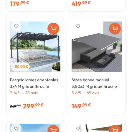
179
419
,99 €
,99 €
favorite_border
favorite_border
- 50,00 €
Pergola lames orientables
Store banne manuel
3x4 M gris anthracite
3,80x3 M gris anthracite
3.6
/
5
-
25
avis
3.6
/
5
-
65
avis
299
149
,99 €
,99 €
349
,99 €
favorite_border
favorite_border