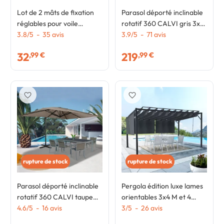
Lot de 2 mâts de fixation
Parasol déporté inclinable
réglables pour voile
rotatif 360 CALVI gris 3x4
d'ombrage H.220 CM
3.8
/
5
-
35
avis
M avec 4 dalles et housse
3.9
/
5
-
71
avis
poteaux et bases acier
32
219
,99 €
,99 €
favorite_border
favorite_border
rupture de stock
rupture de stock
Parasol déporté inclinable
Pergola édition luxe lames
rotatif 360 CALVI taupe
orientables 3x4 M et 4
3x4 M avec housse
4.6
/
5
-
16
avis
stores gris anthracite
3
/
5
-
26
avis