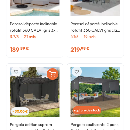
Parasol déporté inclinable
Parasol déporté inclinable
rotatif 360 CALVI gris 3x3
rotatif 360 CALVI gris clair
M avec 4 dalles et housse
3.7
/
5
-
21
avis
3x4 M avec 4 dalles et
4.1
/
5
-
19
avis
housse
189
219
,99 €
,99 €
favorite_border
favorite_border
rupture de stock
- 30,00 €
Pergola édition suprem
Pergola coulissante 2 pans