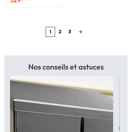
529
2
3
1
arrow_forward
Nos conseils et astuces