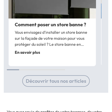
Comment poser un store banne ?
No
b
Vous envisagez d’installer un store banne
Lo
sur la façade de votre maison pour vous
de
protéger du soleil ? Le store banne en
ef
toile, qu’il soit manuel ou doté d’un
En savoir plus
Po
système électrique, fait toujours de
En
co
nombreux adeptes. Sans gros travaux
so
requis, le...
Découvrir tous nos articles
Vous avez envie de profiter de votre terrasse, de votre