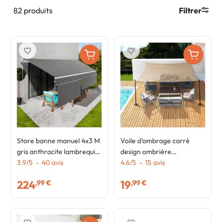
82 produits
Filtrer
favorite_border
favorite_border
Store banne manuel 4x3 M
Voile d'ombrage carré
gris anthracite lambrequin
design ombrière
H.1,50 M
3.9
/
5
-
40
avis
camouflage 4x4 M sable
4.6
/
5
-
15
avis
224
19
,99 €
,99 €