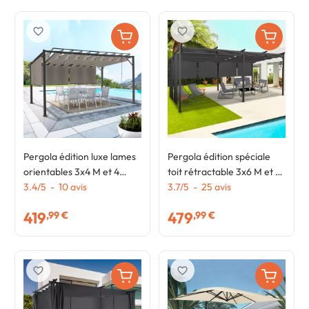
favorite_border
favorite_border
Pergola édition luxe lames
Pergola édition spéciale
orientables 3x4 M et 4
toit rétractable 3x6 M et 6
stores taupe
3.4
/
5
-
10
avis
stores gris anthracite
3.7
/
5
-
25
avis
419
479
,99 €
,99 €
favorite_border
favorite_border