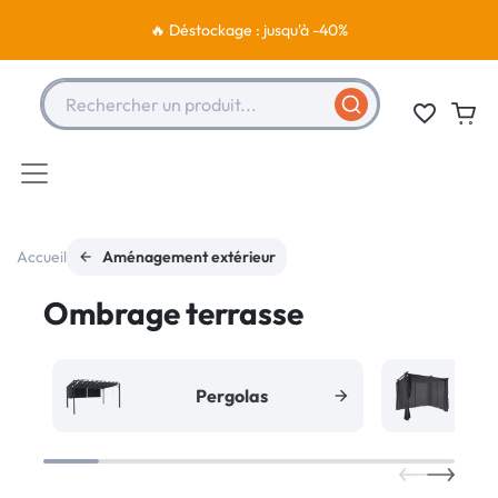
🔥 Déstockage : jusqu'à -40%
Rechercher un produit...
favorite_border
Accueil
Aménagement extérieur
Ombrage terrasse
Pergolas
T