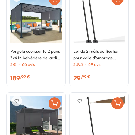
Pergola coulissante 2 pans
Lot de 2 mâts de fixation
3x4 M belvédère de jardin
pour voile d'ombrage
toile gris anthracite
3
/
5
-
66
avis
H.220 CM poteaux et
3.9
/
5
-
69
avis
bases acier
189
29
,99 €
,99 €
favorite_border
favorite_border