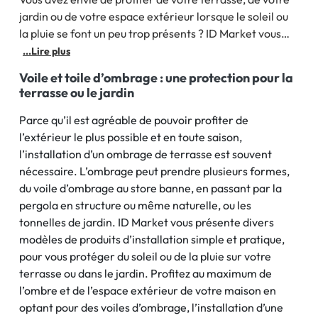
jardin ou de votre espace extérieur lorsque le soleil ou
la pluie se font un peu trop présents ? ID Market vous
propose sa gamme de produits d’ombrage, pour vous
...Lire plus
protéger du soleil et apprécier des moments en famille
Voile et toile d’ombrage : une protection pour la
ou entre amis. Profitez d’un espace à l’ombre, avec un
terrasse ou le jardin
ombrage terrasse adapté à vos besoins. Voile
Parce qu’il est agréable de pouvoir profiter de
l’extérieur le plus possible et en toute saison,
l’installation d’un ombrage de terrasse est souvent
nécessaire. L’ombrage peut prendre plusieurs formes,
du voile d’ombrage au store banne, en passant par la
pergola en structure ou même naturelle, ou les
tonnelles de jardin. ID Market vous présente divers
modèles de produits d’installation simple et pratique,
pour vous protéger du soleil ou de la pluie sur votre
terrasse ou dans le jardin. Profitez au maximum de
l’ombre et de l’espace extérieur de votre maison en
optant pour des voiles d’ombrage, l’installation d’une