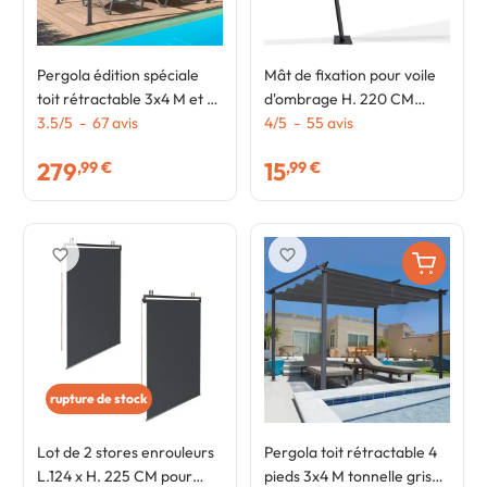
Pergola édition spéciale
Mât de fixation pour voile
toit rétractable 3x4 M et 4
d'ombrage H. 220 CM
stores gris anthracite
3.5
/
5
-
67
avis
poteau et base acier
4
/
5
-
55
avis
279
15
,99 €
,99 €
favorite_border
favorite_border
rupture de stock
Lot de 2 stores enrouleurs
Pergola toit rétractable 4
L.124 x H. 225 CM pour
pieds 3x4 M tonnelle gris