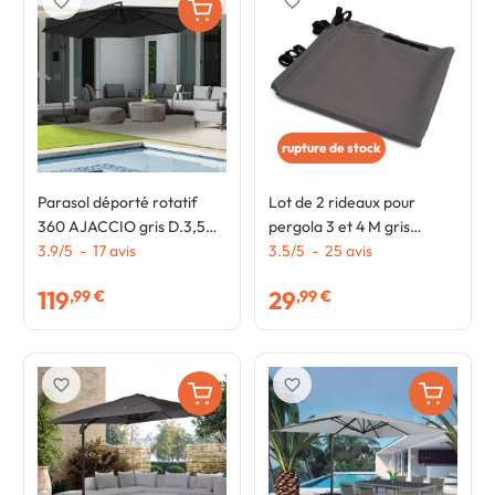
favorite_border
favorite_border
rupture de stock
Parasol déporté rotatif
Lot de 2 rideaux pour
360 AJACCIO gris D.3,5M
pergola 3 et 4 M gris
avec 4 dalles et housse
3.9
/
5
-
17
avis
panneaux muraux avec
3.5
/
5
-
25
avis
fermeture éclair
119
29
,99 €
,99 €
favorite_border
favorite_border