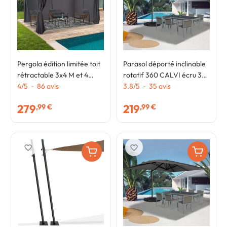
Pergola édition limitée toit
Parasol déporté inclinable
rétractable 3x4 M et 4
rotatif 360 CALVI écru 3x4
rideaux gris anthracite
4
/
5
-
86
avis
M avec 4 dalles et housse
3.8
/
5
-
35
avis
279
219
,99 €
,99 €
favorite_border
favorite_border