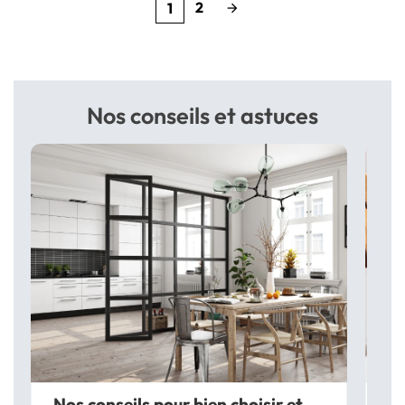
2
1
arrow_forward
Nos conseils et astuces
Nos conseils pour bien choisir et
Le