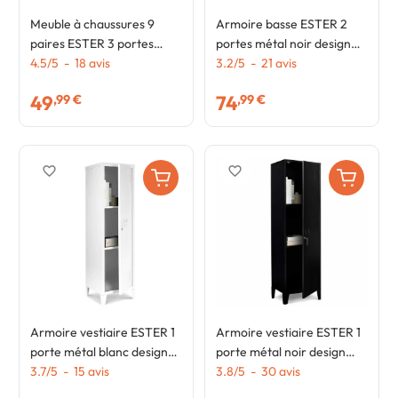
Meuble à chaussures 9
Armoire basse ESTER 2
paires ESTER 3 portes
portes métal noir design
métal noir et plateau façon
4.5
/
5
-
18
avis
industriel
3.2
/
5
-
21
avis
hêtre design industriel
49
74
,99 €
,99 €
favorite_border
favorite_border
Armoire vestiaire ESTER 1
Armoire vestiaire ESTER 1
porte métal blanc design
porte métal noir design
industriel
3.7
/
5
-
15
avis
industriel
3.8
/
5
-
30
avis