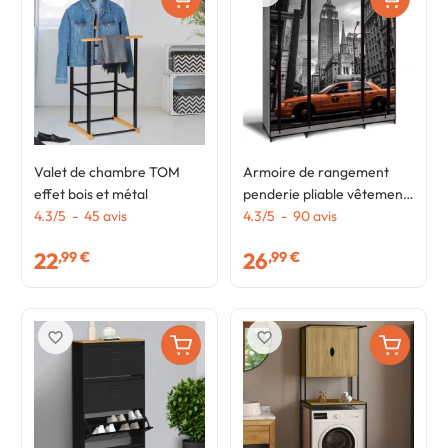
Valet de chambre TOM
Armoire de rangement
effet bois et métal
penderie pliable vêtements
4.3
/
5
-
45
avis
en tissu NEW-YORK
4.3
/
5
-
90
avis
dressing XXL
22
26
,99 €
,99 €
favorite_border
favorite_border