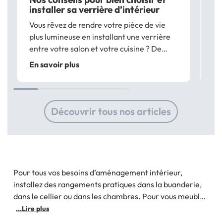
installer sa verrière d’intérieur
tr
Vous rêvez de rendre votre pièce de vie
Vo
plus lumineuse en installant une verrière
re
entre votre salon et votre cuisine ? De
d’
cloisonner sans perdre en luminosité ? Les
co
En savoir plus
En
verrières de type atelier apportent une
pe
touche design à vos pièces et sont...
ac
à 
Découvrir tous nos articles
Pour tous vos besoins d’aménagement intérieur,
installez des rangements pratiques dans la buanderie,
dans le cellier ou dans les chambres. Pour vous meubler
et vous organiser, bénéficiez de solutions pratiques
...Lire plus
avec ID Market : les objets qui encombrent les espaces