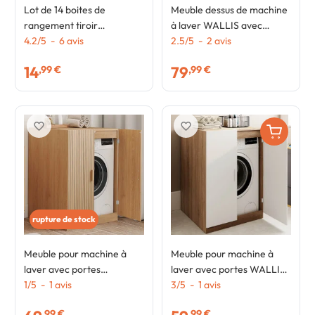
Lot de 14 boites de
Meuble dessus de machine
rangement tiroir
à laver WALLIS avec
organisateurs de dressings
4.2
/
5
-
6
avis
placard beige et bois façon
2.5
/
5
-
2
avis
gris anthracite
hêtre
14
79
,99 €
,99 €
favorite_border
favorite_border
rupture de stock
Meuble pour machine à
Meuble pour machine à
laver avec portes
laver avec portes WALLIS
JULIETTE effet lattes
1
/
5
-
1
avis
blanc et bois façon hêtre
3
/
5
-
1
avis
tasseau bois coloris chêne
,99 €
,99 €