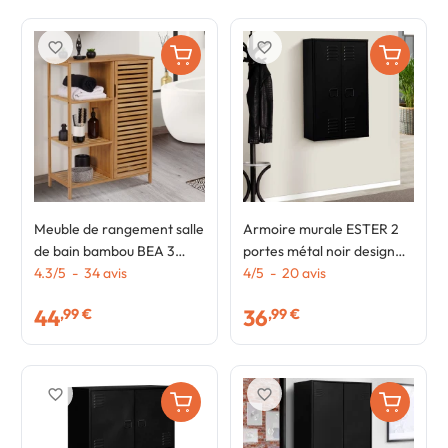
favorite_border
favorite_border
Meuble de rangement salle
Armoire murale ESTER 2
de bain bambou BEA 3
portes métal noir design
étagères avec placard
4.3
/
5
-
34
avis
industriel
4
/
5
-
20
avis
44
36
,99 €
,99 €
favorite_border
favorite_border