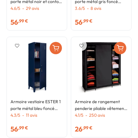
porte métal noir et contour
porte métal gris foncé
bois design industriel
4.6
/
5
-
29
avis
design industriel
3.6
/
5
-
8
avis
56
56
,99 €
,99 €
favorite_border
favorite_border
Armoire vestiaire ESTER 1
Armoire de rangement
porte métal bleu foncé
penderie pliable vêtements
design industriel
4.3
/
5
-
11
avis
en tissu noir dressing XXL
4.1
/
5
-
250
avis
56
26
,99 €
,99 €