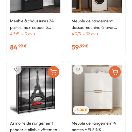
Meuble à chaussures 24
Meuble de rangement
paires maxi capacité
dessus machine à laver
ESTER 4 portes métal noir
4.3
/
5
-
3
avis
avec placard DETROIT
4.3
/
5
-
12
avis
et plateau façon hêtre
design industriel
84
59
,99 €
,99 €
design industriel
favorite_border
favorite_border
- 5,00 €
Armoire de rangement
Meuble de rangement 4
penderie pliable vêtements
portes HELSINKI