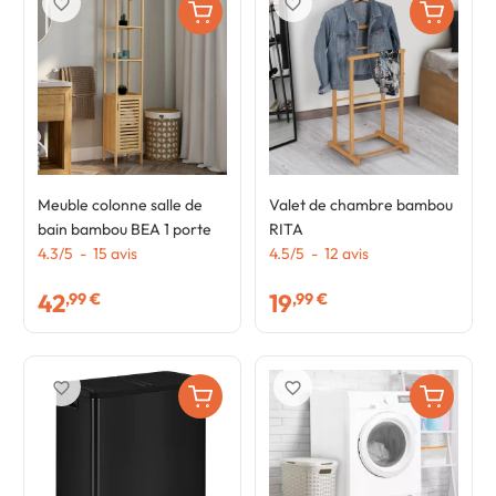
favorite_border
favorite_border
Meuble colonne salle de
Valet de chambre bambou
bain bambou BEA 1 porte
RITA
4.3
/
5
-
15
avis
4.5
/
5
-
12
avis
42
19
,99 €
,99 €
favorite_border
favorite_border