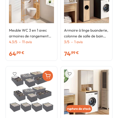
Meuble WC 3 en 1 avec
Armoire à linge buanderie,
armoires de rangement
colonne de salle de bain
bambou BEA
4.3
/
5
-
11
avis
WALLIS noir et bois façon
3
/
5
-
1
avis
hêtre
64
74
,99 €
,99 €
favorite_border
favorite_border
rupture de stock