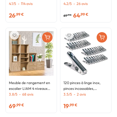
en tissu PARIS dressing
4.1
/
5
-
114
avis
scandinave blanc
4.2
/
5
-
26
avis
XXL
26
64
,99 €
,99 €
69
,99 €
favorite_border
favorite_border
Meuble de rangement en
120 pinces à linge inox,
escalier LIAM 4 niveaux
pinces incassables,
bois façon hêtre avec
3.8
/
5
-
68
avis
inusables, ne rouillent pas
3.5
/
5
-
2
avis
porte et tiroirs
69
19
,99 €
,99 €