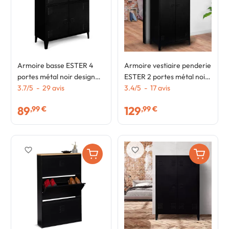
Armoire basse ESTER 4
Armoire vestiaire penderie
portes métal noir design
ESTER 2 portes métal noir
industriel
3.7
/
5
-
29
avis
design industriel
3.4
/
5
-
17
avis
89
129
,99 €
,99 €
favorite_border
favorite_border