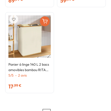
69
59
favorite_border
Panier à linge 140 L 2 bacs
amovibles bambou RITA
tissu écru
5
/
5
-
2
avis
17
,99 €