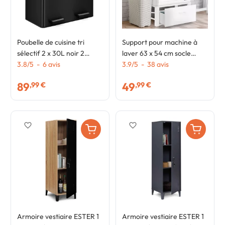
Poubelle de cuisine tri
Support pour machine à
sélectif 2 x 30L noir 2
laver 63 x 54 cm socle
seaux amovibles et pédales
3.8
/
5
-
6
avis
réhausseur en métal avec
3.9
/
5
-
38
avis
en métal
tiroir
89
49
,99 €
,99 €
favorite_border
favorite_border
Armoire vestiaire ESTER 1
Armoire vestiaire ESTER 1