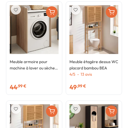
favorite_border
favorite_border
Meuble armoire pour
Meuble étagère dessus WC
machine à laver ou sèche
placard bambou BEA
linge WALLIS bois façon
4
/
5
-
13
avis
hêtre et blanc
44
49
,99 €
,99 €
favorite_border
favorite_border