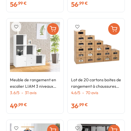
56
56
,99 €
,99 €
favorite_border
favorite_border
Meuble de rangement en
Lot de 20 cartons boites de
escalier LIAM 3 niveaux
rangement à chaussures
bois blanc fond gris avec
3.6
/
5
-
31
avis
avec tiroir
4.6
/
5
-
70
avis
porte et tiroirs
49
36
,99 €
,99 €
favorite_border
favorite_border