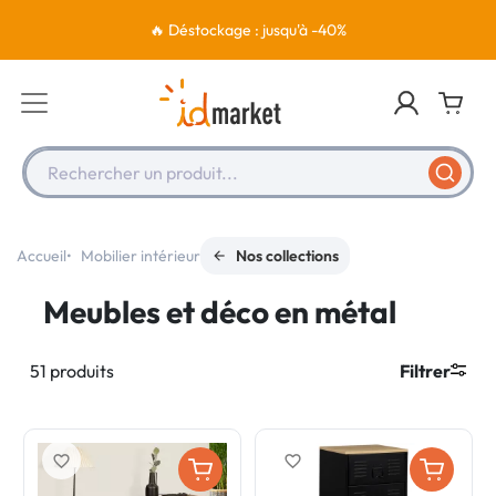
🔥 Déstockage : jusqu'à -40%
Rechercher un produit...
Accueil
Mobilier intérieur
Nos collections
Meubles et déco en métal
51 produits
Filtrer
favorite_border
favorite_border