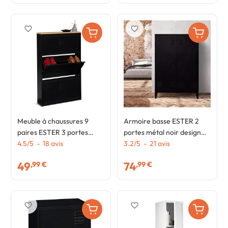
favorite_border
favorite_border
Meuble à chaussures 9
Armoire basse ESTER 2
paires ESTER 3 portes
portes métal noir design
métal noir et plateau façon
4.5
/
5
-
18
avis
industriel
3.2
/
5
-
21
avis
hêtre design industriel
49
74
,99 €
,99 €
favorite_border
favorite_border