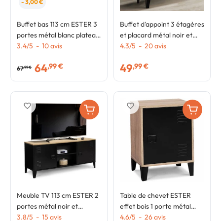
- 3,00 €
Buffet bas 113 cm ESTER 3
Buffet d'appoint 3 étagères
portes métal blanc plateau
et placard métal noir et
bois design industriel
3.4
/
5
-
10
avis
plateau bois 70 cm ESTER
4.3
/
5
-
20
avis
design industriel
64
49
,99 €
,99 €
67
,99 €
favorite_border
favorite_border
Meuble TV 113 cm ESTER 2
Table de chevet ESTER
portes métal noir et
effet bois 1 porte métal
plateau bois design
3.8
/
5
-
15
avis
noir design industriel
4.6
/
5
-
26
avis