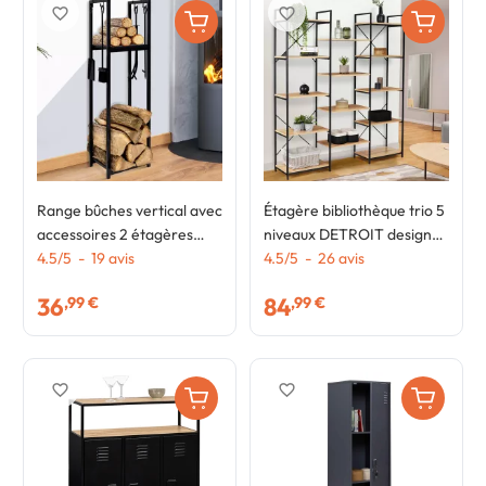
favorite_border
favorite_border
Range bûches vertical avec
Étagère bibliothèque trio 5
accessoires 2 étagères
niveaux DETROIT design
H.112 CM pour cheminée
4.5
/
5
-
19
avis
industriel 170 cm
4.5
/
5
-
26
avis
36
84
,99 €
,99 €
favorite_border
favorite_border