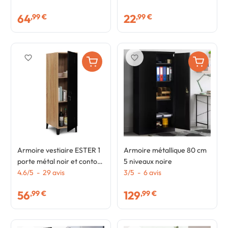
industriel
64
22
,99 €
,99 €
favorite_border
favorite_border
Armoire vestiaire ESTER 1
Armoire métallique 80 cm
porte métal noir et contour
5 niveaux noire
bois design industriel
4.6
/
5
-
29
avis
3
/
5
-
6
avis
56
129
,99 €
,99 €