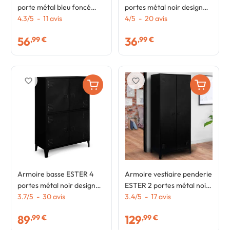
porte métal bleu foncé
portes métal noir design
design industriel
4.3
/
5
-
11
avis
industriel
4
/
5
-
20
avis
56
36
,99 €
,99 €
favorite_border
favorite_border
Armoire basse ESTER 4
Armoire vestiaire penderie
portes métal noir design
ESTER 2 portes métal noir
industriel
3.7
/
5
-
30
avis
design industriel
3.4
/
5
-
17
avis
89
129
,99 €
,99 €