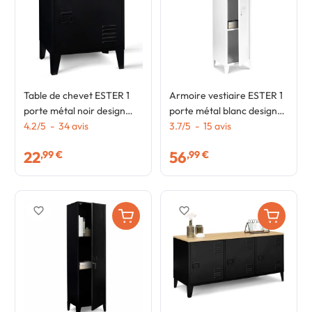
Table de chevet ESTER 1
Armoire vestiaire ESTER 1
porte métal noir design
porte métal blanc design
industriel
4.2
/
5
-
34
avis
industriel
3.7
/
5
-
15
avis
22
56
,99 €
,99 €
favorite_border
favorite_border