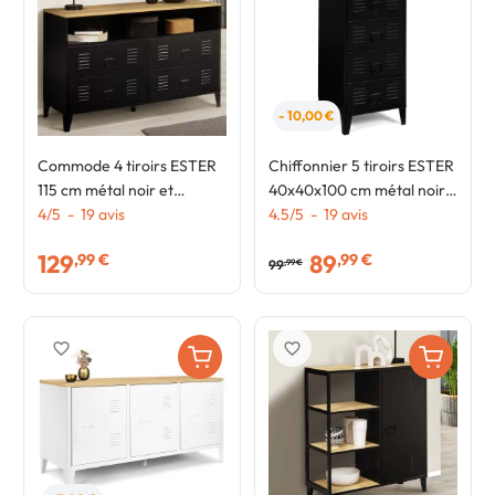
- 10,00 €
Commode 4 tiroirs ESTER
Chiffonnier 5 tiroirs ESTER
115 cm métal noir et
40x40x100 cm métal noir
plateau façon hêtre avec
4
/
5
-
19
avis
et plateau façon hêtre
4.5
/
5
-
19
avis
niche design industriel
design industriel
129
89
,99 €
,99 €
99
,99 €
favorite_border
favorite_border