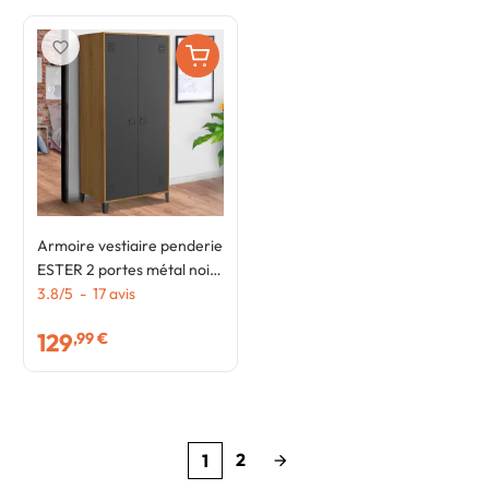
favorite_border
Armoire vestiaire penderie
ESTER 2 portes métal noir
et contour bois design
3.8
/
5
-
17
avis
industriel
129
,99 €
2
1
arrow_forward