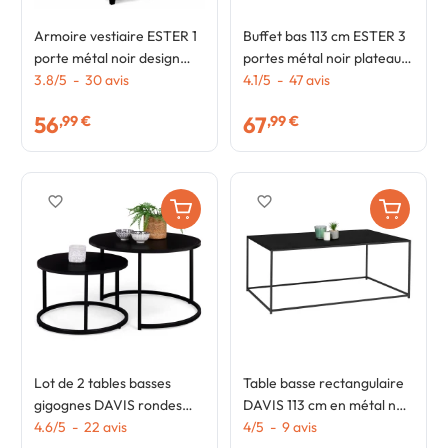
Armoire vestiaire ESTER 1
Buffet bas 113 cm ESTER 3
porte métal noir design
portes métal noir plateau
industriel
3.8
/
5
-
30
avis
bois design industriel
4.1
/
5
-
47
avis
56
67
,99 €
,99 €
favorite_border
favorite_border
Lot de 2 tables basses
Table basse rectangulaire
gigognes DAVIS rondes
DAVIS 113 cm en métal noir
54/70 en métal noir mat
4.6
/
5
-
22
avis
mat design industriel
4
/
5
-
9
avis