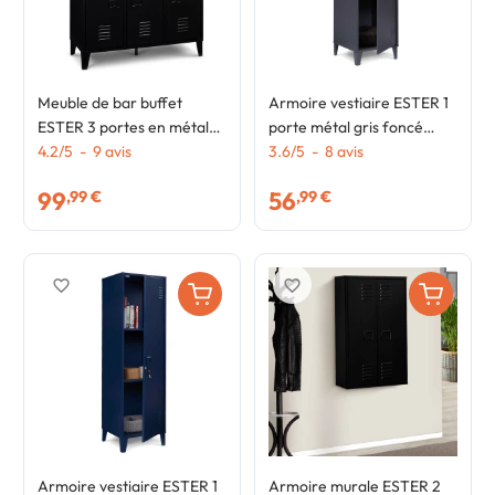
Meuble de bar buffet
Armoire vestiaire ESTER 1
ESTER 3 portes en métal
porte métal gris foncé
noir plateau façon hêtre
4.2
/
5
-
9
avis
design industriel
3.6
/
5
-
8
avis
99
56
,99 €
,99 €
favorite_border
favorite_border
Armoire vestiaire ESTER 1
Armoire murale ESTER 2