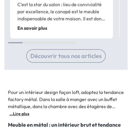
C’est la star du salon : lieu de convivialité
Au
par excellence, le canapé est le meuble
ch
indispensable de votre maison. Il est donc
qu
normal de vouloir le choisir avec soin pour
re
En savoir plus
En
qu’il s’intègre parfaitement à votre
ba
intérieur et vous apporte confort et...
fo
ta
Découvrir tous nos articles
Pour un intérieur design façon loft, adoptez la tendance
factory métal. Dans la salle à manger avec un buffet
métallique, dans la chambre avec des étagères de
différentes dimensions ou dans le bureau avec un
...Lire plus
meuble en métal à tiroirs… la tendance du mobilier brut
Meuble en métal : un intérieur brut et tendance