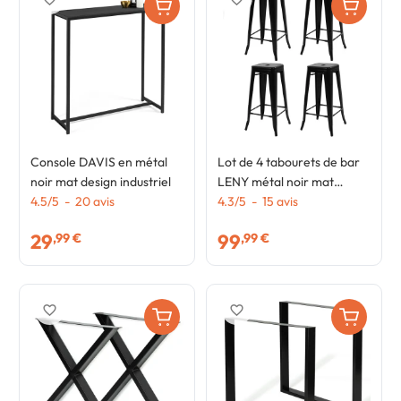
Console DAVIS en métal
Lot de 4 tabourets de bar
noir mat design industriel
LENY métal noir mat
4.5
/
5
-
20
avis
empilable aspect brut
4.3
/
5
-
15
avis
factory
29
99
,99 €
,99 €
favorite_border
favorite_border