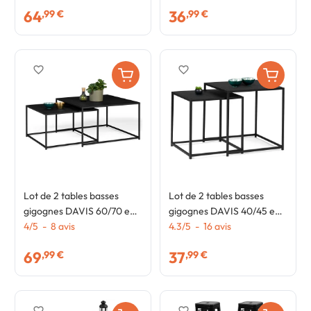
design industriel
64
36
,99 €
,99 €
favorite_border
favorite_border
Lot de 2 tables basses
Lot de 2 tables basses
gigognes DAVIS 60/70 en
gigognes DAVIS 40/45 en
métal noir mat design
4
/
5
-
8
avis
métal noir mat design
4.3
/
5
-
16
avis
industriel
industriel
69
37
,99 €
,99 €
favorite_border
favorite_border