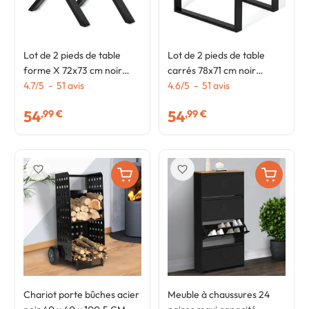
Lot de 2 pieds de table
Lot de 2 pieds de table
forme X 72x73 cm noir
carrés 78x71 cm noir
design industriel
4.7
/
5
-
51
avis
design industriel
4.6
/
5
-
51
avis
54
54
,99 €
,99 €
favorite_border
favorite_border
Chariot porte bûches acier
Meuble à chaussures 24