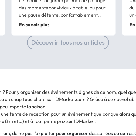
Le mobilier de jardin permet de partager
Une
des moments conviviaux à table, ou pour
du 
une pause détente, confortablement
un 
installé sur des chaises en résine tressée
pro
En savoir plus
En 
ou des bains de soleil design, un livre à la
Que
main et la tête posée sur un coussin.
pot
Découvrir tous nos articles
Dans...
zen
n ? Pour y organiser des événements dignes de ce nom, quel que 
ou un chapiteau pliant sur IDMarket.com ? Grâce à ce nouvel abri
 peu importe la saison.
u une tente de réception pour un événement quelconque alors qu
 4 x 8 m etc.) et à tout petits prix sur IDMarket.
ain, de ne pas l’exploiter pour organiser des soirées ou autres