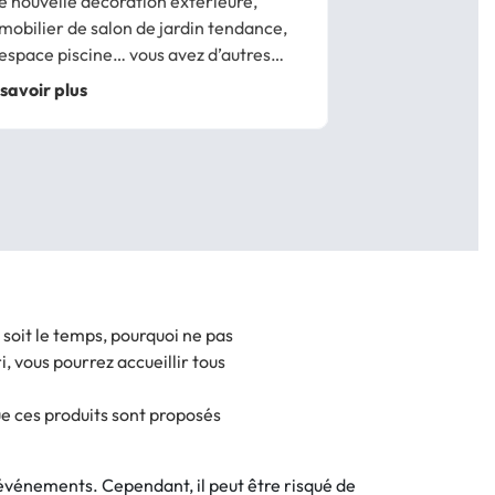
 nouvelle décoration extérieure,
mobilier de salon de jardin tendance,
espace piscine… vous avez d’autres
jets d’aménagement pour le jardin ?
savoir plus
 ce soit pour créer un espace
ager, ou bien pour réaliser un jardin
 japonais, ID...
soit le temps, pourquoi ne pas
, vous pourrez accueillir tous
e ces produits sont proposés
 événements. Cependant, il peut être risqué de