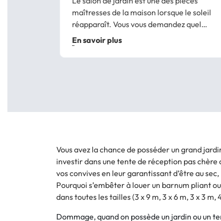
Le salon de jardin est une des pièces
maîtresses de la maison lorsque le soleil
réapparaît. Vous vous demandez quel
salon de jardin choisir pour créer un
En savoir plus
espace convivial sur votre terrasse ?
Fauteuil ou chaise ? Aluminium ou résine
tressée ?...
Vous avez la chance de posséder un grand jardi
investir dans une tente de réception pas chère 
vos convives en leur garantissant d’être au sec,
Pourquoi s’embêter à louer un barnum pliant o
dans toutes les tailles (3 x 9 m, 3 x 6 m, 3 x 3 m,
Dommage, quand on possède un jardin ou un terr