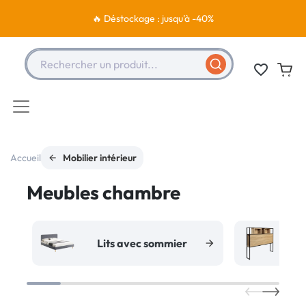
🔥 Déstockage : jusqu'à -40%
Rechercher un produit...
favorite_border
Accueil
Mobilier intérieur
Meubles chambre
Lits avec sommier