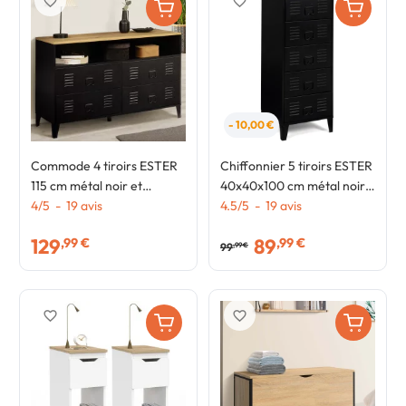
favorite_border
favorite_border
- 10,00 €
Commode 4 tiroirs ESTER
Chiffonnier 5 tiroirs ESTER
115 cm métal noir et
40x40x100 cm métal noir
plateau façon hêtre avec
4
/
5
-
19
avis
et plateau façon hêtre
4.5
/
5
-
19
avis
niche design industriel
design industriel
129
89
,99 €
,99 €
99
,99 €
favorite_border
favorite_border