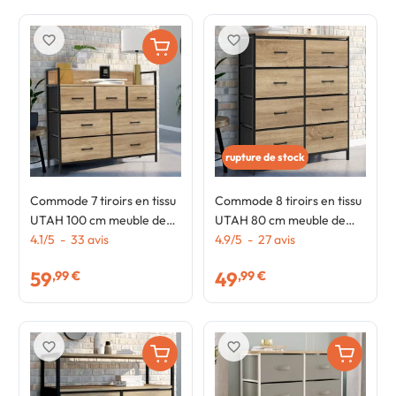
favorite_border
favorite_border
rupture de stock
Commode 7 tiroirs en tissu
Commode 8 tiroirs en tissu
UTAH 100 cm meuble de
UTAH 80 cm meuble de
rangement design
4.1
/
5
-
33
avis
rangement design
4.9
/
5
-
27
avis
industriel
industriel
59
49
,99 €
,99 €
favorite_border
favorite_border