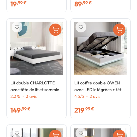
19
89
,99 €
,99 €
favorite_border
favorite_border
Lit double CHARLOTTE
Lit coffre double OWEN
avec tête de lit et sommier
avec LED intégrées + tête
160 x 200 cm PVC blanc
2.3
/
5
-
3
avis
de lit et sommier 140 x 190
4.5
/
5
-
2
avis
cm PVC blanc
149
219
,99 €
,99 €
favorite_border
favorite_border