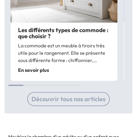
Les différents types de commode :
Co
que choisir ?
lit
La commode est un meuble à tiroirs très
In
utile pour le rangement. Elle se présente
ch
sous différente forme : chiffonnier,
to
commode basse, commode double…
dé
En savoir plus
En
Les commodes ID Market sont disponibles
un
dans une variété de modèles, de styles et
d’a
de coloris pour...
Découvrir tous nos articles
Meublez la chambre d’un adulte ou d’un enfant avec