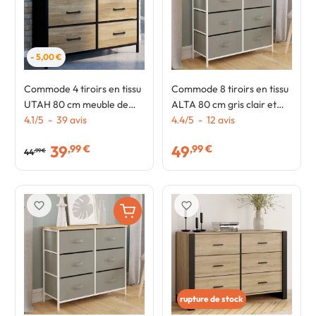
- 5,00 €
Commode 4 tiroirs en tissu
Commode 8 tiroirs en tissu
UTAH 80 cm meuble de
ALTA 80 cm gris clair et
rangement design
4.1
/
5
-
39
avis
plateau effet bois design
4.4
/
5
-
12
avis
industriel
industriel
39
49
,99 €
,99 €
44
,99 €
favorite_border
favorite_border
rupture de stock