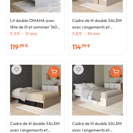
Lit double OMAHA avec
Cadre de lit double SALEM
tête de lit et sommier 140 x
avec rangements et
190 cm blanc
3.3
/
5
-
12
avis
sommier 140 x 190 cm
3.8
/
5
-
34
avis
blanc et façon hêtre
119
114
,99 €
,99 €
favorite_border
favorite_border
Cadre de lit double SALEM
Cadre de lit double SALEM
avec rangements et
avec rangements et