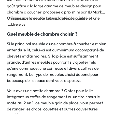
goût grâce à la large gamme de meubles design pour
chambre à coucher, proposée à prix mini par ID Market.
Offrez-vous le confort d’une literie de qualité et une
Choisissez un meuble bien adapté à la pièce
déco tendance avec un mobilier au style du moment.
...Lire plus
Quel meuble de chambre choisir ?
Si le principal meuble d’une chambre à coucher est bien
entendu le lit, celui-ci est au minimum accompagné de
chevets et d’armoires. Si la pièce est suffisamment
grande, d’autres meubles pourront s’y ajouter tels
qu’une commode, une coiffeuse et divers coffres de
rangement. Le type de meubles choisi dépend pour
beaucoup de l’espace dont vous disposez.
Vous avez une petite chambre ? Optez pour le lit
intégrant un coffre de rangement ou un tiroir sous le
matelas. 2 en 1, ce meuble gain de place, vous permet
de ranger les draps, couettes et autres couvertures