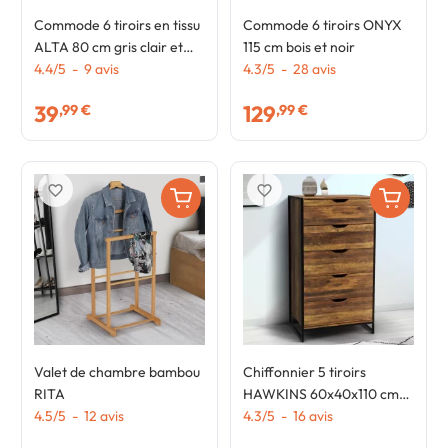
Commode 6 tiroirs en tissu
Commode 6 tiroirs ONYX
ALTA 80 cm gris clair et
115 cm bois et noir
plateau effet bois design
4.4
/
5
-
9
avis
4.3
/
5
-
28
avis
industriel
39
129
,99 €
,99 €
favorite_border
favorite_border
Valet de chambre bambou
Chiffonnier 5 tiroirs
RITA
HAWKINS 60x40x110 cm
4.5
/
5
-
12
avis
commode semainier
4.3
/
5
-
16
avis
design industriel