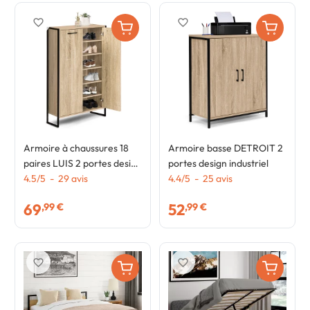
favorite_border
favorite_border
Armoire à chaussures 18
Armoire basse DETROIT 2
paires LUIS 2 portes design
portes design industriel
industriel
4.5
/
5
-
29
avis
4.4
/
5
-
25
avis
69
52
,99 €
,99 €
favorite_border
favorite_border