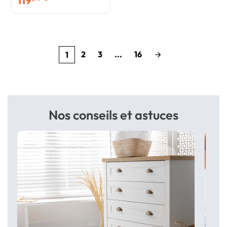
119
2
3
...
16
1
arrow_forward
Nos conseils et astuces