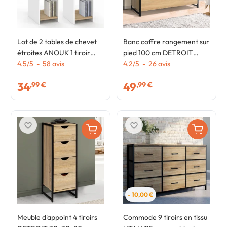
Lot de 2 tables de chevet
Banc coffre rangement sur
étroites ANOUK 1 tiroir
pied 100 cm DETROIT
avec niche blanc et bois
4.5
/
5
-
58
avis
design industriel
4.2
/
5
-
26
avis
34
49
,99 €
,99 €
favorite_border
favorite_border
- 10,00 €
Meuble d'appoint 4 tiroirs
Commode 9 tiroirs en tissu