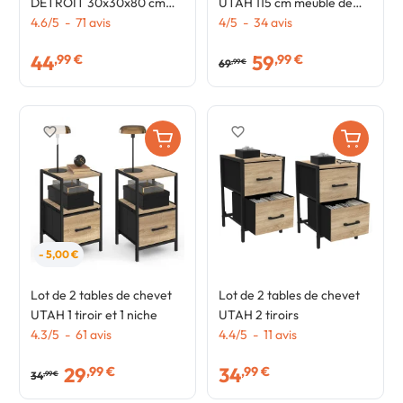
DETROIT 30x30x80 cm
UTAH 115 cm meuble de
chiffonnier pour entrée
4.6
/
5
-
71
avis
rangement design
4
/
5
-
34
avis
salle de bain design
industriel
44
59
,99 €
,99 €
industriel
69
,99 €
favorite_border
favorite_border
- 5,00 €
Lot de 2 tables de chevet
Lot de 2 tables de chevet
UTAH 1 tiroir et 1 niche
UTAH 2 tiroirs
4.3
/
5
-
61
avis
4.4
/
5
-
11
avis
29
34
,99 €
,99 €
34
,99 €