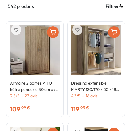
542 produits
Filtrer
favorite_border
favorite_border
Armoire 2 portes VITO
Dressing extensible
hêtre penderie 80 cm avec
MARTY 120/170 x 50 x 180
étagères rangement maxi
3.5
/
5
-
23
avis
cm blanc avec étagères
4.3
/
5
-
16
avis
capacité
hêtre + double penderie +
109
119
,99 €
,99 €
rideau taupe