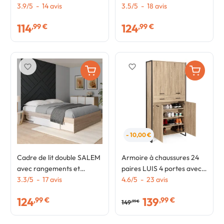
sommier 140 x 190 cm
3.9
/
5
-
14
avis
sommier 160 x 200 cm
3.5
/
5
-
18
avis
façon hêtre et noir
blanc
114
124
,99 €
,99 €
favorite_border
favorite_border
- 10,00 €
Cadre de lit double SALEM
Armoire à chaussures 24
avec rangements et
paires LUIS 4 portes avec
sommier 160 x 200 cm
3.3
/
5
-
17
avis
tiroir design industriel H.
4.6
/
5
-
23
avis
façon hêtre et blanc
180 cm
124
139
,99 €
,99 €
149
,99 €