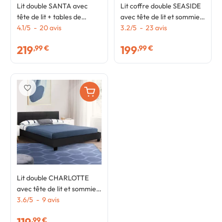
Lit double SANTA avec
Lit coffre double SEASIDE
tête de lit + tables de
avec tête de lit et sommier
chevet intégrées et
4.1
/
5
-
20
avis
140x190 cm façon hêtre
3.2
/
5
-
23
avis
sommier 140 x 190 cm bois
219
199
,99 €
,99 €
et noir
favorite_border
Lit double CHARLOTTE
avec tête de lit et sommier
140 x 190 cm PVC noir
3.6
/
5
-
9
avis
,99 €