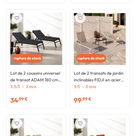
favorite_border
favorite_border
rupture de stock
rupture de stock
Lot de 2 coussins universel
Lot de 2 transats de jardin
de transat ADAM 180 cm
inclinables FIDJI en acier
noir
3.5
/
5
-
2
avis
blanc et toile beige taupe
3
/
5
-
3
avis
34
99
,99 €
,99 €
favorite_border
favorite_border