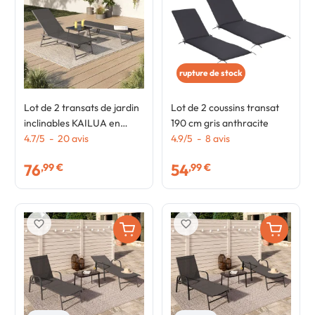
rupture de stock
Lot de 2 transats de jardin
Lot de 2 coussins transat
inclinables KAILUA en
190 cm gris anthracite
acier gris anthracite et
4.7
/
5
-
20
avis
4.9
/
5
-
8
avis
toile grise
76
54
,99 €
,99 €
favorite_border
favorite_border