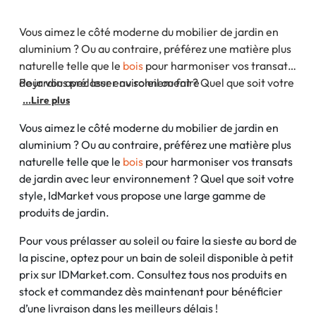
Vous aimez le côté moderne du mobilier de jardin en
aluminium ? Ou au contraire, préférez une matière plus
naturelle telle que le
bois
pour harmoniser vos transats
de jardin avec leur environnement ? Quel que soit votre
Pour vous prélasser au soleil ou faire
style, ID Market vous propose une large gamme de
...Lire plus
produits de jardin.
Vous aimez le côté moderne du mobilier de jardin en
aluminium ? Ou au contraire, préférez une matière plus
naturelle telle que le
bois
pour harmoniser vos transats
de jardin avec leur environnement ? Quel que soit votre
style, IdMarket vous propose une large gamme de
produits de jardin.
Pour vous prélasser au soleil ou faire la sieste au bord de
la piscine, optez pour un bain de soleil disponible à petit
prix sur IDMarket.com. Consultez tous nos produits en
stock et commandez dès maintenant pour bénéficier
d’une livraison dans les meilleurs délais !