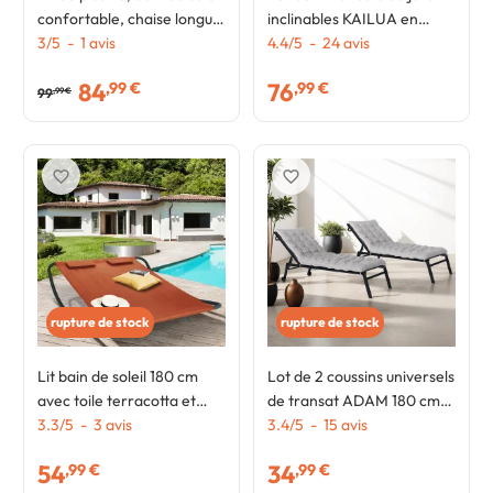
confortable, chaise longue
inclinables KAILUA en
avec dossier en métal
3
/
5
-
1
avis
acier gris anthracite et
4.4
/
5
-
24
avis
inclinable 4 positions et
toile terracotta
84
76
,99 €
,99 €
matelas gris
99
,99 €
favorite_border
favorite_border
rupture de stock
rupture de stock
Lit bain de soleil 180 cm
Lot de 2 coussins universels
avec toile terracotta et
de transat ADAM 180 cm
structure gris foncé
3.3
/
5
-
3
avis
gris
3.4
/
5
-
15
avis
54
34
,99 €
,99 €