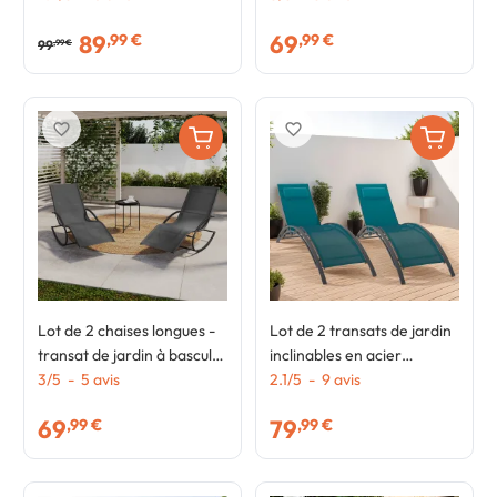
effet rotin avec accoudoirs
toile bleu canard
89
69
,99 €
,99 €
et toile grise
99
,99 €
favorite_border
favorite_border
Lot de 2 chaises longues -
Lot de 2 transats de jardin
transat de jardin à bascule
inclinables en acier
MALAWI gris anthracite et
3
/
5
-
5
avis
HAVANE gris anthracite et
2.1
/
5
-
9
avis
toile grise
toile bleu canard avec
69
79
,99 €
,99 €
coussin