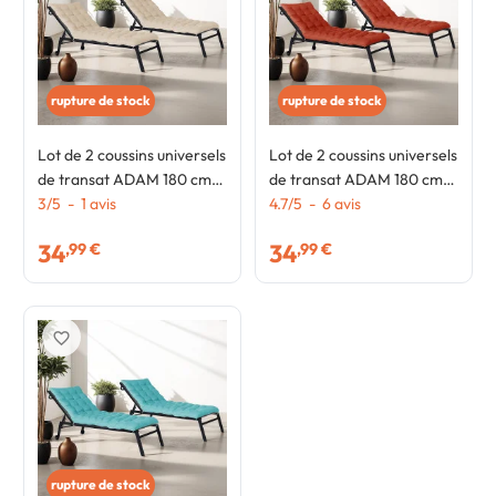
rupture de stock
rupture de stock
Lot de 2 coussins universels
Lot de 2 coussins universels
de transat ADAM 180 cm
de transat ADAM 180 cm
beige
3
/
5
-
1
avis
terracotta
4.7
/
5
-
6
avis
34
34
,99 €
,99 €
favorite_border
rupture de stock