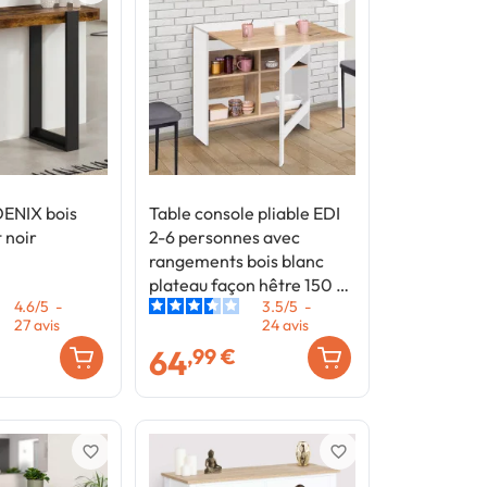
ENIX bois
Table console pliable EDI
t noir
2-6 personnes avec
rangements bois blanc
plateau façon hêtre 150 x
4.6
/
5
-
3.5
/
5
-
80 cm
27
avis
24
avis
64
,99 €
favorite_border
favorite_border