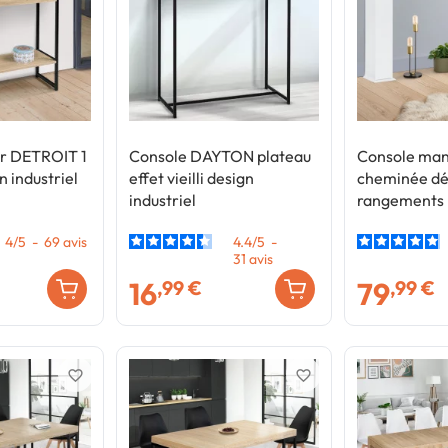
oir DETROIT 1
Console DAYTON plateau
Console man
n industriel
effet vieilli design
cheminée dé
industriel
rangements
4
/
5
-
69
avis
4.4
/
5
-
31
avis
16
79
,99 €
,99 €
favorite_border
favorite_border