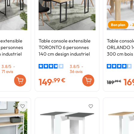
Bon plan
- 
 extensible
Table console extensible
Table consol
personnes
TORONTO 6 personnes
ORLANDO 14
 industriel
140 cm design industriel
300 cm bois 
3.8
/
5
-
3.8
/
5
-
71
avis
36
avis
149
16
,99 €
189
,99 €
favorite_border
favorite_border