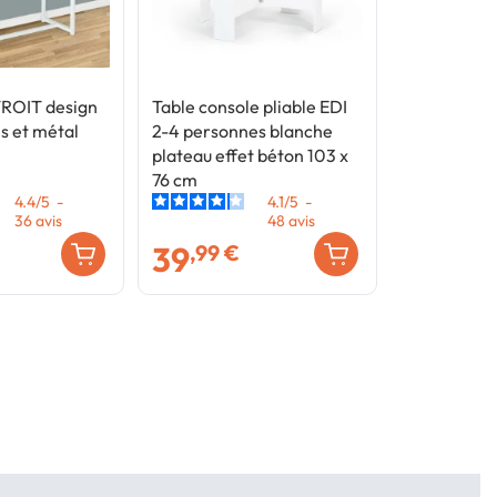
ROIT design
Table console pliable EDI
is et métal
2-4 personnes blanche
plateau effet béton 103 x
76 cm
4.4
/
5
-
4.1
/
5
-
36
avis
48
avis
39
,99 €