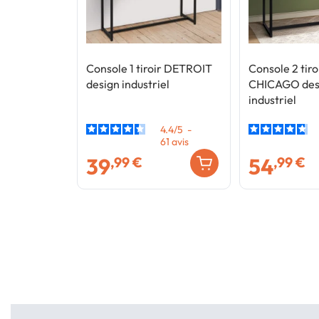
Console 1 tiroir DETROIT
Console 2 tiro
design industriel
CHICAGO des
industriel
4.4
/
5
-
61
avis
39
54
,99 €
,99 €