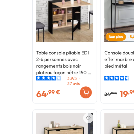
Bon plan
- 5
Table console pliable EDI
Console doub
2-6 personnes avec
effet marbre e
rangements bois noir
pied métal
plateau façon hêtre 150 x
3.9
/
5
-
80 cm
37
avis
64
19
,99 €
,9
24
,99 €
favorite_border