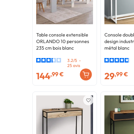
Table console extensible
Console doub
ORLANDO 10 personnes
design industr
235 cm bois blanc
métal blanc
3.2
/
5
-
25
avis
144
29
,99 €
,99 €
favorite_border