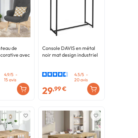
teau de
Console DAVIS en métal
corative avec
noir mat design industriel
4.9
/
5
-
4.5
/
5
-
15
avis
20
avis
29
,99 €
favorite_border
favorite_border