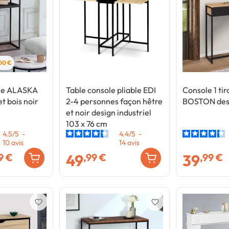
,00 €
le ALASKA
Table console pliable EDI
Console 1 tir
t bois noir
2-4 personnes façon hêtre
BOSTON desi
et noir design industriel
103 x 76 cm
4.5
/
5
-
4.4
/
5
-
10
avis
14
avis
49
39
9 €
,99 €
,99 €
favorite_border
favorite_border