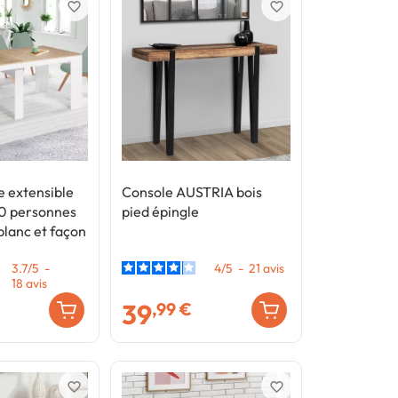
favorite_border
favorite_border
e extensible
Console AUSTRIA bois
 personnes
pied épingle
blanc et façon
3.7
/
5
-
4
/
5
-
21
avis
18
avis
39
€
,99 €
favorite_border
favorite_border