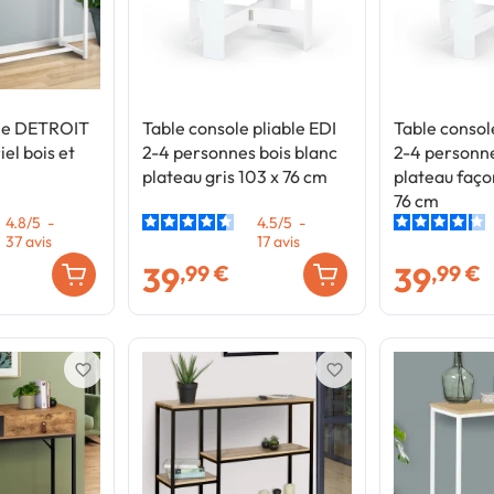
le DETROIT
Table console pliable EDI
Table consol
iel bois et
2-4 personnes bois blanc
2-4 personne
plateau gris 103 x 76 cm
plateau faço
76 cm
4.8
/
5
-
4.5
/
5
-
37
avis
17
avis
39
39
,99 €
,99 €
favorite_border
favorite_border