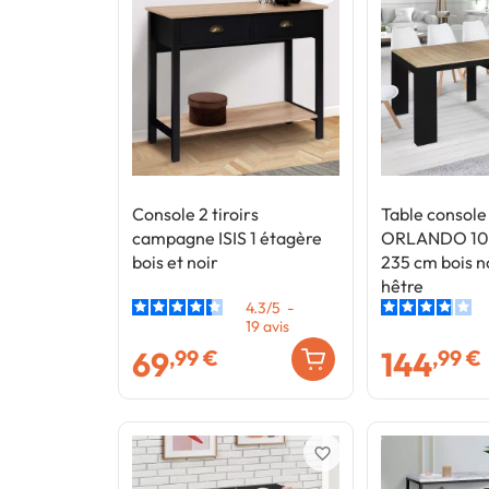
Console 2 tiroirs
Table console
campagne ISIS 1 étagère
ORLANDO 10 
bois et noir
235 cm bois n
hêtre
4.3
/
5
-
19
avis
69
144
,99 €
,99 €
favorite_border