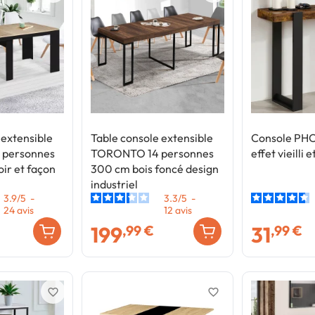
 extensible
Table console extensible
Console PHO
personnes
TORONTO 14 personnes
effet vieilli e
oir et façon
300 cm bois foncé design
industriel
3.9
/
5
-
3.3
/
5
-
24
avis
12
avis
199
31
,99 €
,99 €
favorite_border
favorite_border