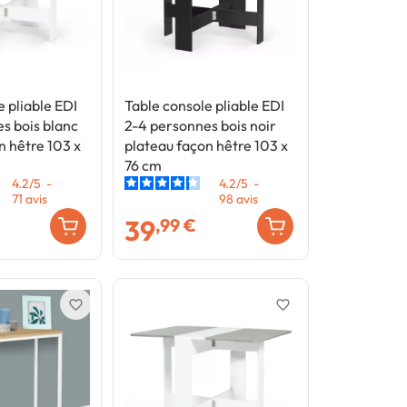
e pliable EDI
Table console pliable EDI
s bois blanc
2-4 personnes bois noir
n hêtre 103 x
plateau façon hêtre 103 x
76 cm
4.2
/
5
-
4.2
/
5
-
71
avis
98
avis
39
,99 €
favorite_border
favorite_border