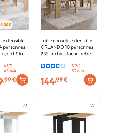
20,00 €
e extensible
Table console extensible
 personnes
ORLANDO 10 personnes
façon hêtre
235 cm bois façon hêtre
4.1
/
5
-
3.7
/
5
-
43
avis
33
avis
9
144
,99 €
,99 €
favorite_border
favorite_border