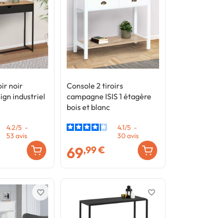
oir noir
Console 2 tiroirs
gn industriel
campagne ISIS 1 étagère
bois et blanc
4.2
/
5
-
4.1
/
5
-
53
avis
30
avis
69
,99 €
favorite_border
favorite_border