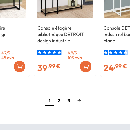
irs
Console étagère
Console DET
ign
bibliothèque DETROIT
industriel bo
design industriel
blanc
4.7
/
5
-
4.8
/
5
-
45
avis
103
avis
39
24
,99 €
,99 €
2
3
1
arrow_forward