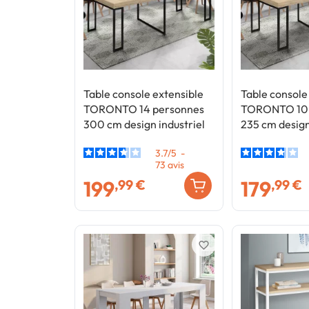
Table console extensible
Table console
TORONTO 14 personnes
TORONTO 10 
300 cm design industriel
235 cm design
3.7
/
5
-
73
avis
199
179
,99 €
,99 €
favorite_border