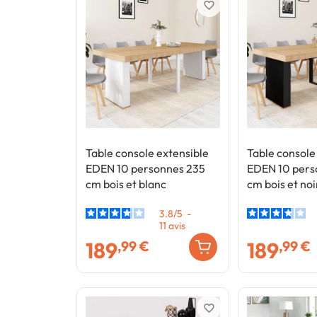
favorite_border
Table console extensible
Table console
EDEN 10 personnes 235
EDEN 10 pers
cm bois et blanc
cm bois et noi
3.8
/
5
-
11
avis
189
189
,99 €
,99 €
favorite_border