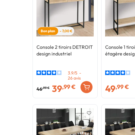
Bon plan
- 7,00 €
Console 2 tiroirs DETROIT
Console 1 tir
design industriel
étagère desig
3.9
/
5
-
26
avis
39
49
,99 €
,99 €
46
,99 €
favorite_border