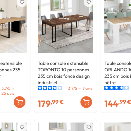
favorite_border
favorite_border
 extensible
Table console extensible
Table consol
onnes 235
TORONTO 10 personnes
ORLANDO 10
r
235 cm bois foncé design
235 cm bois 
industriel
hêtre
3.7
/
5
-
3.7
/
5
-
7
avis
25
avis
179
144
,99 €
,99 
favorite_border
favorite_border