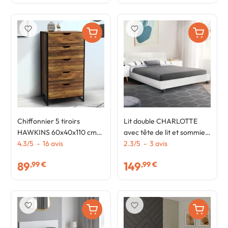
favorite_border
favorite_border
Chiffonnier 5 tiroirs
Lit double CHARLOTTE
HAWKINS 60x40x110 cm
avec tête de lit et sommier
commode semainier
4.3
/
5
-
16
avis
160 x 200 cm PVC blanc
2.3
/
5
-
3
avis
design industriel
89
149
,99 €
,99 €
favorite_border
favorite_border