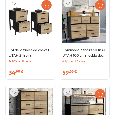
favorite_border
favorite_border
Lot de 2 tables de chevet
Commode 7 tiroirs en tissu
UTAH 2 tiroirs
UTAH 100 cm meuble de
4.4
/
5
-
11
avis
rangement design
4.1
/
5
-
33
avis
industriel
34
59
,99 €
,99 €
favorite_border
favorite_border