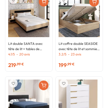
Lit double SANTA avec
Lit coffre double SEASIDE
tête de lit + tables de
avec tête de lit et sommier
chevet intégrées et
4.1
/
5
-
20
avis
140x190 cm façon hêtre
3.2
/
5
-
23
avis
sommier 140 x 190 cm bois
219
199
,99 €
,99 €
et noir
favorite_border
favorite_border