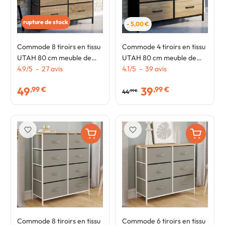
rupture de stock
- 5,00 €
Commode 8 tiroirs en tissu
Commode 4 tiroirs en tissu
UTAH 80 cm meuble de
UTAH 80 cm meuble de
rangement design
4.9
/
5
-
27
avis
rangement design
4.1
/
5
-
39
avis
industriel
industriel
49
39
,99 €
,99 €
44
,99 €
favorite_border
favorite_border
Commode 8 tiroirs en tissu
Commode 6 tiroirs en tissu