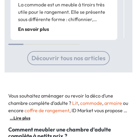
La commode est un meuble à tiroirs très
In
utile pour le rangement. Elle se présente
ch
sous différente forme : chiffonnier,
to
commode basse, commode double…
dé
En savoir plus
En
Les commodes ID Market sont disponibles
un
dans une variété de modèles, de styles et
d’a
de coloris pour...
Découvrir tous nos articles
Vous souhaitez aménager ou revoir la déco d’une
chambre complète d’adulte ?
Lit
,
commode
,
armoire
ou
encore
coffre de rangement
, ID Market vous propose un
large éventail de
meubles pour chambre
au design
...Lire plus
tendance et surtout à prix promo. Découvrez
Comment meubler une chambre d’adulte
complète à petits prix ?