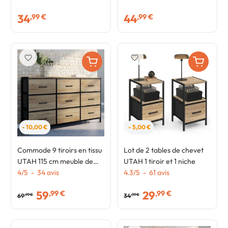
salle de bain design
34
44
,99 €
,99 €
industriel
favorite_border
favorite_border
- 10,00 €
- 5,00 €
Commode 9 tiroirs en tissu
Lot de 2 tables de chevet
UTAH 115 cm meuble de
UTAH 1 tiroir et 1 niche
rangement design
4
/
5
-
34
avis
4.3
/
5
-
61
avis
industriel
59
29
,99 €
,99 €
69
34
,99 €
,99 €