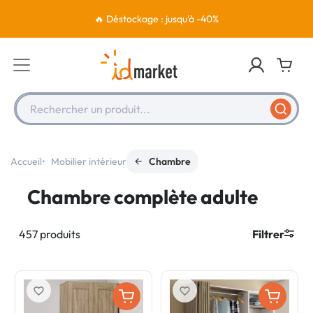
🔥 Déstockage : jusqu'à -40%
Rechercher un produit...
Accueil
Mobilier intérieur
Chambre
Chambre complète adulte
457 produits
Filtrer
favorite_border
favorite_border