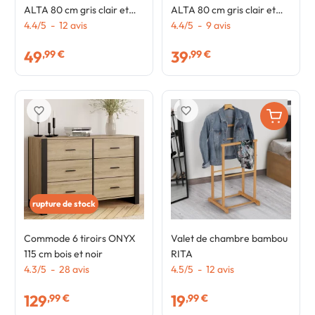
ALTA 80 cm gris clair et
ALTA 80 cm gris clair et
plateau effet bois design
4.4
/
5
-
12
avis
plateau effet bois design
4.4
/
5
-
9
avis
industriel
industriel
49
39
,99 €
,99 €
favorite_border
favorite_border
rupture de stock
Commode 6 tiroirs ONYX
Valet de chambre bambou
115 cm bois et noir
RITA
4.3
/
5
-
28
avis
4.5
/
5
-
12
avis
129
19
,99 €
,99 €