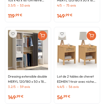
105 x 45 x 167 cm hêtre
MERYL 120/180 x 50 x 180
avec étagères + boites de
3.5
/
5
-
53
avis
cm hêtre avec étagères
4
/
5
-
75
avis
rangement + rideau noir
hêtre + double penderie +
119
149
,99 €
,99 €
rideau noir
favorite_border
favorite_border
Dressing extensible double
Lot de 2 tables de chevet
MERYL 120/180 x 50 x 180
EDHEN 1 tiroir avec niche
cm blanc avec étagères +
3.2
/
5
-
59
avis
cannage et bois
4.4
/
5
-
56
avis
double penderie + rideau
149
56
,99 €
,99 €
gris