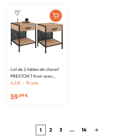
favorite_border
Lot de 2 tables de chevet
PRESTON 1 tiroir avec
tablette acier perforé
4.2
/
5
-
15
avis
design industriel
59
,99 €
2
3
...
14
1
arrow_forward