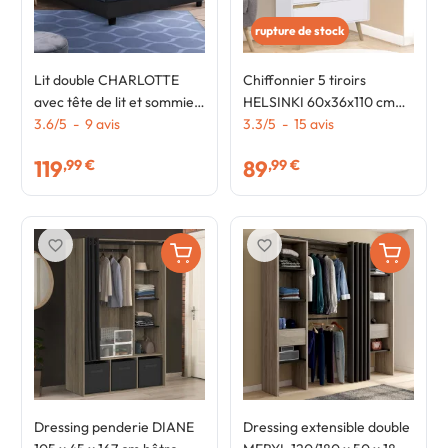
rupture de stock
Lit double CHARLOTTE
Chiffonnier 5 tiroirs
avec tête de lit et sommier
HELSINKI 60x36x110 cm
140 x 190 cm PVC noir
3.6
/
5
-
9
avis
commode semainier blanc
3.3
/
5
-
15
avis
design scandinave
119
89
,99 €
,99 €
favorite_border
favorite_border
Dressing penderie DIANE
Dressing extensible double