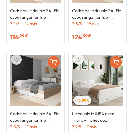
Cadre de lit double SALEM
Cadre de lit double SALEM
avec rangements et
avec rangements et
sommier 140 x 190 cm
3.9
/
5
-
14
avis
sommier 160 x 200 cm
3.5
/
5
-
18
avis
façon hêtre et noir
blanc
114
124
,99 €
,99 €
favorite_border
favorite_border
- 15,00 €
Cadre de lit double SALEM
Lit double MINEA avec
avec rangements et
tiroirs + niches de
sommier 160 x 200 cm
3.3
/
5
-
17
avis
rangement + tête de lit et
3.7
/
5
-
7
avis