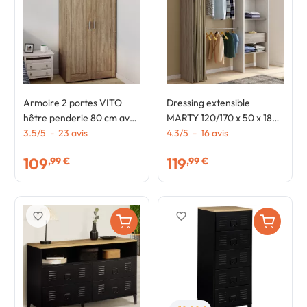
Armoire 2 portes VITO
Dressing extensible
hêtre penderie 80 cm avec
MARTY 120/170 x 50 x 180
étagères rangement maxi
3.5
/
5
-
23
avis
cm blanc avec étagères
4.3
/
5
-
16
avis
capacité
hêtre + double penderie +
109
119
,99 €
,99 €
rideau taupe
favorite_border
favorite_border