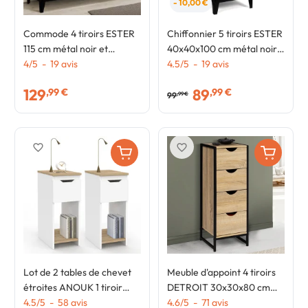
- 10,00 €
Commode 4 tiroirs ESTER
Chiffonnier 5 tiroirs ESTER
115 cm métal noir et
40x40x100 cm métal noir
plateau façon hêtre avec
4
/
5
-
19
avis
et plateau façon hêtre
4.5
/
5
-
19
avis
niche design industriel
design industriel
129
89
,99 €
,99 €
99
,99 €
favorite_border
favorite_border
Lot de 2 tables de chevet
Meuble d'appoint 4 tiroirs
étroites ANOUK 1 tiroir
DETROIT 30x30x80 cm
avec niche blanc et bois
4.5
/
5
-
58
avis
chiffonnier pour entrée
4.6
/
5
-
71
avis