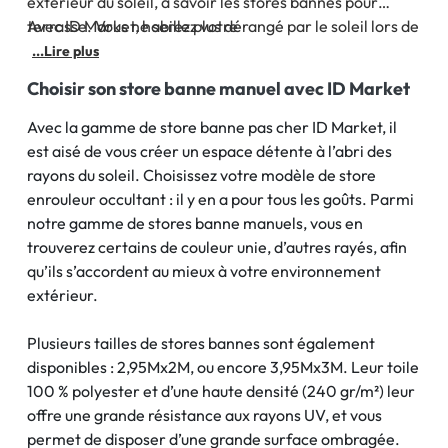
extérieur du soleil, à savoir les stores bannes pour
terrasse. Vous ne serez plus dérangé par le soleil lors de
Avec ID Market, habillez votre
vos repas en extérieur grâce au store pour terrasse, et
...Lire plus
pourrez profiter amplement de votre balcon ou
Choisir son store banne manuel avec ID Market
terrasse.
Avec la gamme de store banne pas cher ID Market, il
est aisé de vous créer un espace détente à l’abri des
rayons du soleil. Choisissez votre modèle de store
enrouleur occultant : il y en a pour tous les goûts. Parmi
notre gamme de stores banne manuels, vous en
trouverez certains de couleur unie, d’autres rayés, afin
qu’ils s’accordent au mieux à votre environnement
extérieur.
Plusieurs tailles de stores bannes sont également
disponibles : 2,95Mx2M, ou encore 3,95Mx3M. Leur toile
100 % polyester et d’une haute densité (240 gr/m²) leur
offre une grande résistance aux rayons UV, et vous
permet de disposer d’une grande surface ombragée.