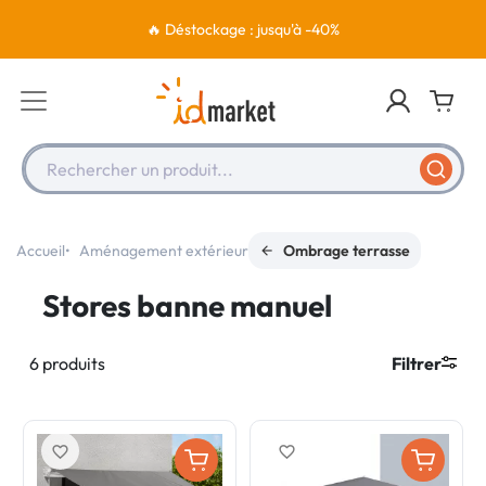
🔥 Déstockage : jusqu'à -40%
Rechercher un produit...
Accueil
Aménagement extérieur
Ombrage terrasse
Stores banne manuel
6 produits
Filtrer
favorite_border
favorite_border