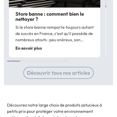
Store banne : comment bien le
A 
nettoyer ?
b
Si le store banne remporte toujours autant
Vo
de succès en France, c’est qu’il possède de
ba
nombreux atouts : peu onéreux, son
ef
installation ne nécessite aucuns gros
vu
En savoir plus
En
travaux. De plus c’est un produit qui
fa
propose une large variété de modèles.
st
L’évolution...
po
Découvrir tous nos articles
Découvrez notre large choix de produits astucieux à
petits prix pour protéger votre environnement