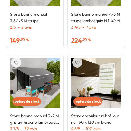
Store banne manuel
Store banne manuel 4x3 M
3,80x3 M taupe
taupe lambrequin H.1,40 M
2
/
5
-
2
avis
3.4
/
5
-
7
avis
149
224
,99 €
,99 €
favorite_border
favorite_border
rupture de stock
rupture de stock
Store banne manuel 3x2 M
Store enrouleur zébré jour
gris anthracite lambrequin
nuit 60 x 120 cm blanc
H.1,50 M
3.7
/
5
-
32
avis
4.6
/
5
-
100
avis