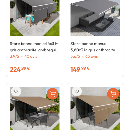
Store banne manuel 4x3 M
Store banne manuel
gris anthracite lambrequin
3,80x3 M gris anthracite
H.1,50 M
3.9
/
5
-
40
avis
3.6
/
5
-
65
avis
224
149
,99 €
,99 €
favorite_border
favorite_border