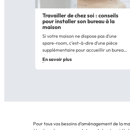
Travailler de chez soi : conseils
pour installer son bureau à la
maison
Si votre maison ne dispose pas d’une
spare-room, c’est-à-dire d’une pièce
supplémentaire pour accueillir un bureau,
sachez qu’un tas de possibilités s’offrent à
En savoir plus
vous pour aménager un corner office
digne de ce nom. Afin de réussir
l’aménagement de...
Pour tous vos besoins d’aménagement de la mais