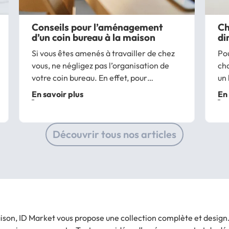
Conseils pour l’aménagement
Ch
d’un coin bureau à la maison
di
Si vous êtes amenés à travailler de chez
Pou
vous, ne négligez pas l’organisation de
ch
votre coin bureau. En effet, pour
un 
optimiser votre poste de travail, il est
hom
En savoir plus
En 
important d’aménager l’espace de
mob
manière adéquate en fonction de la pièce
les
et de votre...
Découvrir tous nos articles
on, ID Market vous propose une collection complète et design. 