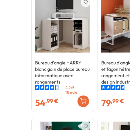
favorite_border
Bureau d'angle HARRY
Bureau d'ang
blanc gain de place bureau
et façon hêtr
informatique avec
rangement et
rangements
design industr
4.2
/
5
-
18
avis
54
79
,99 €
,99 €
favorite_border