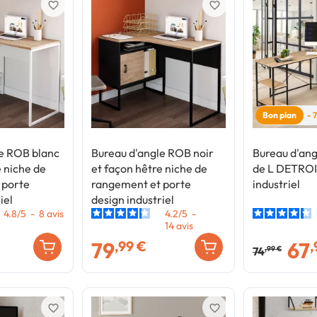
favorite_border
favorite_border
Bon plan
- 
le ROB blanc
Bureau d'angle ROB noir
Bureau d'ang
e niche de
et façon hêtre niche de
de L DETROI
 porte
rangement et porte
industriel
iel
design industriel
4.8
/
5
-
8
avis
4.2
/
5
-
14
avis
79
67
,99 €
,
74
,99 €
favorite_border
favorite_border