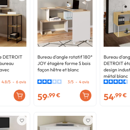
le DETROIT
Bureau d'angle rotatif 180°
Bureau d'angl
 bureau
JOY étagère forme S bois
DETROIT éta
 avec
façon hêtre et blanc
design indust
métal blanc
4.8
/
5
-
6
avis
3
/
5
-
4
avis
59
54
,99 €
,99 €
favorite_border
favorite_border