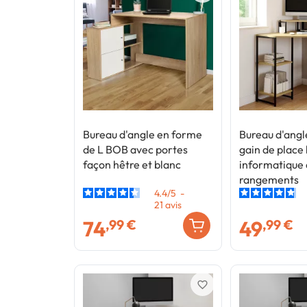
Bureau d'angle en forme
Bureau d'ang
de L BOB avec portes
gain de place
façon hêtre et blanc
informatique
rangements
4.4
/
5
-
21
avis
74
49
,99 €
,99 €
favorite_border