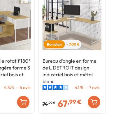
Bon plan
- 7,00 €
e rotatif 180°
Bureau d'angle en forme
gère forme S
de L DETROIT design
riel bois et
industriel bois et métal
blanc
4.5
/
5
-
6
avis
4.1
/
5
-
7
avis
67
,99 €
74
,99 €