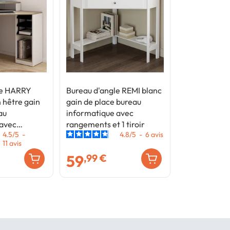
le HARRY
Bureau d'angle REMI blanc
n hêtre gain
gain de place bureau
au
informatique avec
 avec
rangements et 1 tiroir
4.5
/
5
-
4.8
/
5
-
6
avis
11
avis
59
,99 €