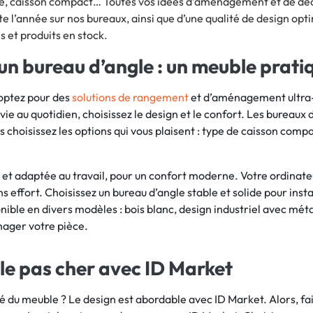
ale, caisson compact… Toutes vos idées d’aménagement et de d
te l’année sur nos bureaux, ainsi que d’une qualité de design o
es et produits en stock.
n bureau d’angle : un meuble prati
 optez pour des
solutions de rangement
et d’aménagement ultra-p
 vie au quotidien, choisissez le design et le confort. Les bureau
s choisissez les options qui vous plaisent : type de caisson compa
et adaptée au travail, pour un confort moderne. Votre ordinateur
effort. Choisissez un bureau d’angle stable et solide pour inst
ble en divers modèles : bois blanc, design industriel avec métal 
ager votre pièce.
le pas cher avec ID Market
hé du meuble ? Le design est abordable avec ID Market. Alors, fa