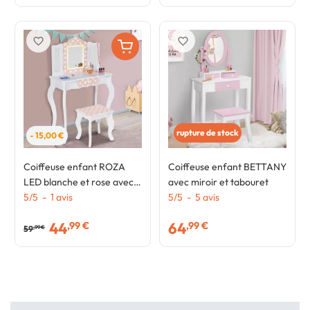
favorite_border
favorite_border
rupture de stock
- 15,00 €
Coiffeuse enfant ROZA
Coiffeuse enfant BETTANY
LED blanche et rose avec 3
avec miroir et tabouret
miroirs et tabouret
5
/
5
-
1
avis
5
/
5
-
5
avis
44
64
,99 €
,99 €
59
,99 €