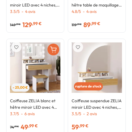
miroir LED avec 4 niches, 5
hêtre table de maquillage 4
tiroirs, 1 caisson de
3.5
/
5
-
4
avis
étagères, miroir LED et
4.8
/
5
-
4
avis
rangement et tabouret
tabouret
129
89
,99 €
,99 €
rembourré
149
119
,99 €
,99 €
favorite_border
favorite_border
rupture de stock
- 25,00 €
Coiffeuse ZELIA blanc et
Coiffeuse suspendue ZELIA
hêtre miroir LED avec 4
miroir LED avec 4 niches, 1
niches, 1 tiroir et tabouret
3.7
/
5
-
6
avis
tiroir bois et blanc
3.5
/
5
-
2
avis
49
59
,99 €
,99 €
74
,99 €