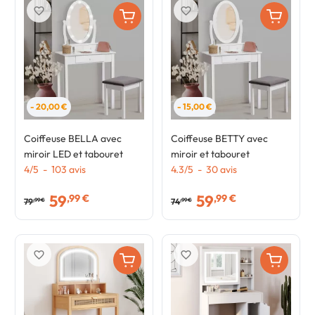
favorite_border
favorite_border
- 20,00 €
- 15,00 €
Coiffeuse BELLA avec
Coiffeuse BETTY avec
miroir LED et tabouret
miroir et tabouret
4
/
5
-
103
avis
4.3
/
5
-
30
avis
59
59
,99 €
,99 €
79
74
,99 €
,99 €
favorite_border
favorite_border