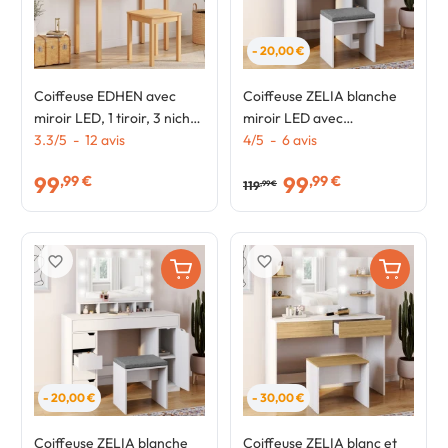
- 20,00 €
Coiffeuse EDHEN avec
Coiffeuse ZELIA blanche
miroir LED, 1 tiroir, 3 niches
miroir LED avec
et tabouret effet cannage
3.3
/
5
-
12
avis
rangement, 1 tiroir, 1
4
/
5
-
6
avis
naturel et bois
caisson de rangement et
99
99
,99 €
,99 €
tabouret rembourré
119
,99 €
favorite_border
favorite_border
- 20,00 €
- 30,00 €
Coiffeuse ZELIA blanche
Coiffeuse ZELIA blanc et