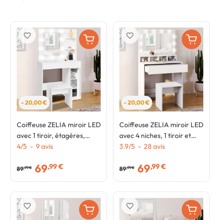
favorite_border
favorite_border
- 20,00 €
- 20,00 €
Coiffeuse ZELIA miroir LED
Coiffeuse ZELIA miroir LED
avec 1 tiroir, étagères,
avec 4 niches, 1 tiroir et
caisson de rangement et
4
/
5
-
9
avis
tabouret
3.9
/
5
-
28
avis
tabouret
69
69
,99 €
,99 €
89
89
,99 €
,99 €
favorite_border
favorite_border