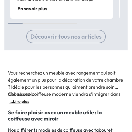
commode basse, commode double…
dé
En savoir plus
En
Les commodes ID Market sont disponibles
un
dans une variété de modèles, de styles et
d’a
de coloris pour...
Découvrir tous nos articles
Vous recherchez un meuble avec rangement qui soit
également un plus pour la décoration de votre chambre
? Idéale pour les personnes qui aiment prendre soin
d’elles, une coiffeuse moderne viendra s’intégrer dans
Choisissez la
une chambre ou un bureau. Créez un espace pratique et
...Lire plus
esthétique à petit prix grâce à une table de maquillage
Se faire plaisir avec un meuble utile : la
blanche ID Market.
coiffeuse avec miroir
Nos différents modèles de coiffeuse avec tabouret