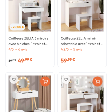
- 20,00 €
Coiffeuse ZELIA 3 miroirs
Coiffeuse ZELIA miroir
avec 4 niches, 1 tiroir et
rabattable avec 1 tiroir et 1
tabouret
4
/
5
-
6
avis
tabouret
4.2
/
5
-
5
avis
49
59
,99 €
,99 €
69
,99 €
favorite_border
favorite_border