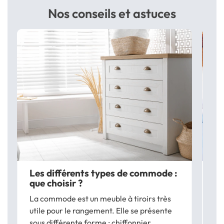
Nos conseils et astuces
Les différents types de commode :
Co
que choisir ?
lit
La commode est un meuble à tiroirs très
In
utile pour le rangement. Elle se présente
ch
sous différente forme : chiffonnier,
to