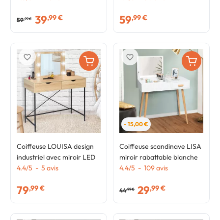
39
59
,99 €
,99 €
59
,99 €
favorite_border
favorite_border
- 15,00 €
Coiffeuse LOUISA design
Coiffeuse scandinave LISA
industriel avec miroir LED
miroir rabattable blanche
4.4
/
5
-
5
avis
4.4
/
5
-
109
avis
79
29
,99 €
,99 €
44
,99 €