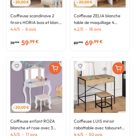
- 20,00 €
- 20,00 €
Coiffeuse scandinave 2
Coiffeuse ZELIA blanche
tiroirs HORIA bois et blanc
table de maquillage 4
avec miroir LED
4.4
/
5
-
8
avis
étagères, miroir LED et
4.2
/
5
-
18
avis
tabouret
59
69
,99 €
,99 €
79
89
,99 €
,99 €
favorite_border
favorite_border
- 20,00 €
Coiffeuse enfant ROZA
Coiffeuse LUIS miroir
blanche et rose avec 3
rabattable avec tabouret
miroirs et tabouret
4.5
/
5
-
17
avis
design industriel
4.4
/
5
-
50
avis