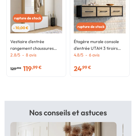
rupture de stock
rupture de stock
- 10,00 €
Vestiaire d'entrée
Étagère murale console
rangement chaussures
d'entrée UTAH 3 tiroirs
avec miroir et étagères
2.8
/
5
-
8
avis
design industriel
4.8
/
5
-
6
avis
MAHAUT 1 porte effet bois
119
24
,99 €
,99 €
et blanc
129
,99 €
Nos conseils et astuces