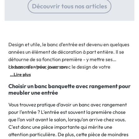
Découvrir tous nos articles
Design et utile, le banc d’entrée est devenu en quelques
années un élément de décoration à part entière. Il se
détourne de sa fonction première - y mettre ses
chaussures - pour jouer avec le design de votre
Le banc d’entrée, avec son
intérieur. Et pour cause, le banc d’entrée n’est pas
...Lire plus
qu’utilisé pour le rangement qu’il procure. Il participe
Choisir un banc banquette avec rangement pour
aussi à la déco de votre intérieur.
meubler une entrée
Vous trouvez pratique d’avoir un banc avec rangement
pour l’entrée ? L’entrée est souvent la première chose
que l’on voit avant le salon, lorsqu’on arrive chez vous.
C’est donc une pièce importante qui mérite une
attention particulière. De plus, cette pièce de moindres