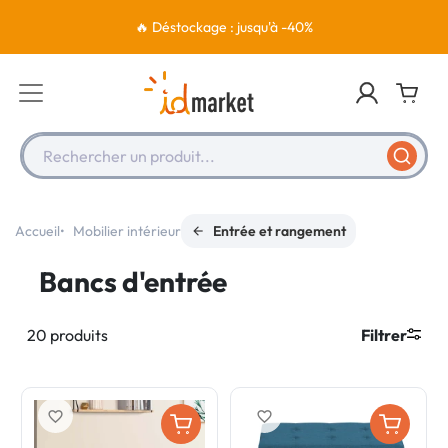
🔥 Déstockage : jusqu'à -40%
Rechercher un produit...
Accueil
Mobilier intérieur
Entrée et rangement
Bancs d'entrée
20 produits
Filtrer
favorite_border
favorite_border