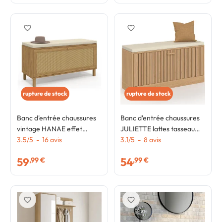
favorite_border
favorite_border
rupture de stock
rupture de stock
Banc d'entrée chaussures
Banc d'entrée chaussures
vintage HANAE effet
JULIETTE lattes tasseau
naturel cannage
3.5
/
5
-
16
avis
bois coloris chêne
3.1
/
5
-
8
avis
59
54
,99 €
,99 €
favorite_border
favorite_border