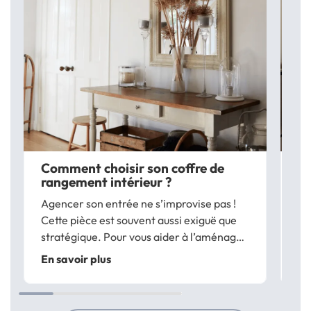
Comment choisir son coffre de
C
rangement intérieur ?
d’
Agencer son entrée ne s’improvise pas !
Le
Cette pièce est souvent aussi exiguë que
l’
stratégique. Pour vous aider à l’aménager,
mu
équipez-vous de certains meubles et
me
En savoir plus
En
accessoires. Hyper pratique, un coffre de
fa
rangement vous permet d’entreposer...
de
gu