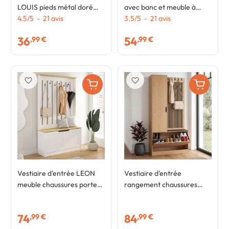
LOUIS pieds métal doré
avec banc et meuble à
100 cm velours noir
4.5
/
5
-
21
avis
chaussures 1 porte design
3.5
/
5
-
21
avis
industriel
36
54
,99 €
,99 €
favorite_border
favorite_border
Vestiaire d'entrée LEON
Vestiaire d'entrée
meuble chaussures porte-
rangement chaussures
manteau 6 crochets avec
JACK lattes ajourées 2
banc pour l'entrée, le
portes bois et noir
74
84
,99 €
,99 €
salon, la chambre