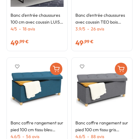
Banc d'entrée chaussures
Banc d'entrée chaussures
100 cm avec coussin LUIS
avec coussin TEO bois
design industriel
4
/
5
-
18
avis
façon hêtre
3.9
/
5
-
26
avis
49
49
,99 €
,99 €
favorite_border
favorite_border
Banc coffre rangement sur
Banc coffre rangement sur
pied 100 cm tissu bleu
pied 100 cm tissu gris
canard
4.6
/
5
-
56
avis
anthracite
4.6
/
5
-
88
avis