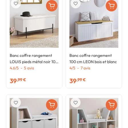
favorite_border
favorite_border
Banc coffre rangement
Banc coffre rangement
LOUIS pieds métal noir 100
100 cm LEON bois et blanc
cm tissu bouclette blanc
4.6
/
5
-
5
avis
4
/
5
-
7
avis
39
39
,99 €
,99 €
favorite_border
favorite_border