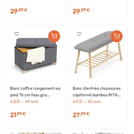
29
29
,99 €
,99 €
favorite_border
favorite_border
Banc coffre rangement sur
Banc d'entrée chaussures
pied 76 cm tissu gris
capitonné bambou RITA
anthracite
4.8
/
5
-
49
avis
tissu gris clair
4.5
/
5
-
40
avis
21
27
,99 €
,99 €