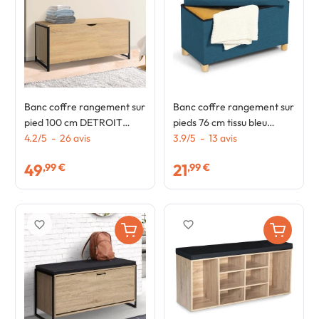
Banc coffre rangement sur
Banc coffre rangement sur
pied 100 cm DETROIT
pieds 76 cm tissu bleu
design industriel
4.2
/
5
-
26
avis
canard
3.9
/
5
-
13
avis
49
21
,99 €
,99 €
favorite_border
favorite_border