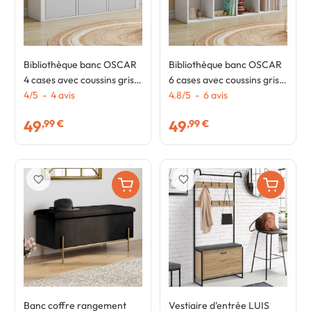
Bibliothèque banc OSCAR
Bibliothèque banc OSCAR
4 cases avec coussins gris
6 cases avec coussins gris
et bacs tissus 102 cm blanc
4
/
5
-
4
avis
102 cm blanc
4.8
/
5
-
6
avis
49
49
,99 €
,99 €
favorite_border
favorite_border
Banc coffre rangement
Vestiaire d'entrée LUIS