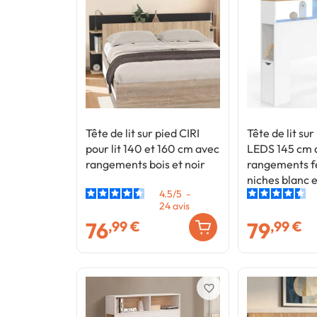
Tête de lit sur pied CIRI
Tête de lit su
pour lit 140 et 160 cm avec
LEDS 145 cm 
rangements bois et noir
rangements f
niches blanc 
4.5
/
5
-
effet bois
24
avis
76
79
,99 €
,99 €
favorite_border