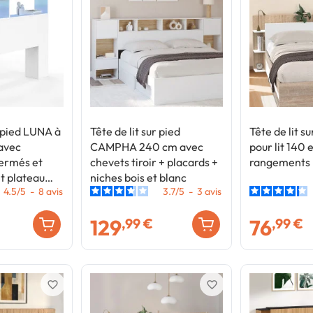
r pied LUNA à
Tête de lit sur pied
Tête de lit su
avec
CAMPHA 240 cm avec
pour lit 140 
ermés et
chevets tiroir + placards +
rangements b
et plateau
niches bois et blanc
4.5
/
5
-
8
avis
3.7
/
5
-
3
avis
129
76
,99 €
,99 €
favorite_border
favorite_border