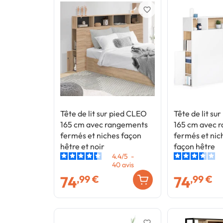
favorite_border
Tête de lit sur pied CLEO
Tête de lit su
165 cm avec rangements
165 cm avec 
fermés et niches façon
fermés et nic
hêtre et noir
façon hêtre
4.4
/
5
-
40
avis
74
74
,99 €
,99 €
favorite_border