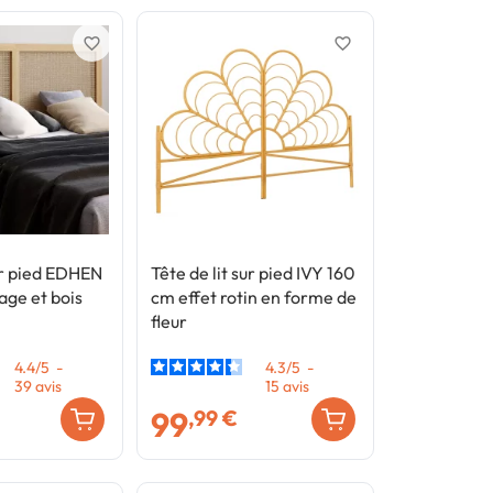
favorite_border
favorite_border
sur pied EDHEN
Tête de lit sur pied IVY 160
ge et bois
cm effet rotin en forme de
fleur
4.4
/
5
-
4.3
/
5
-
39
avis
15
avis
99
,99 €