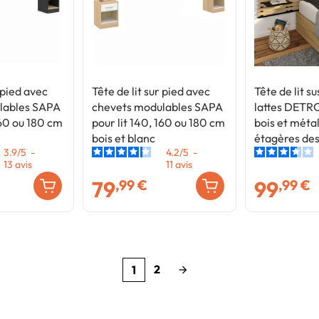
r pied avec
Tête de lit sur pied avec
Tête de lit 
lables SAPA
chevets modulables SAPA
lattes DETR
160 ou 180 cm
pour lit 140, 160 ou 180 cm
bois et méta
bois et blanc
étagères des
3.9
/
5
-
4.2
/
5
-
13
avis
11
avis
79
99
,99 €
,99 €
2
1
arrow_forward