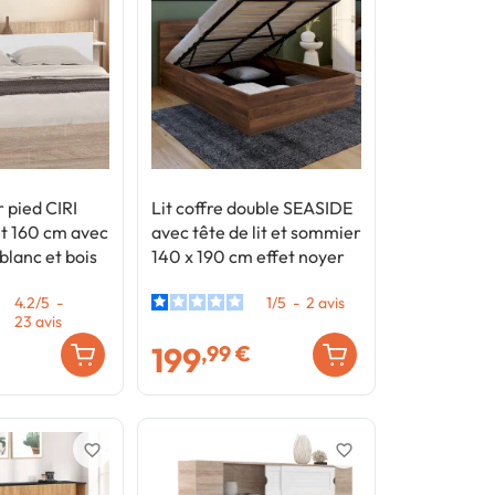
r pied CIRI
Lit coffre double SEASIDE
et 160 cm avec
avec tête de lit et sommier
lanc et bois
140 x 190 cm effet noyer
4.2
/
5
-
1
/
5
-
2
avis
23
avis
199
,99 €
favorite_border
favorite_border