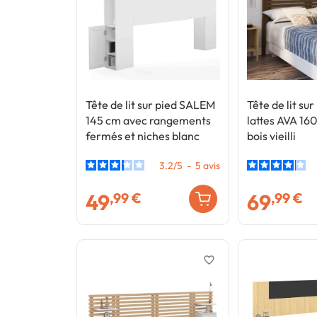
Tête de lit sur pied SALEM
Tête de lit sur
145 cm avec rangements
lattes AVA 16
fermés et niches blanc
bois vieilli
3.2
/
5
-
5
avis
49
69
,99 €
,99 €
favorite_border