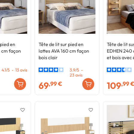
 pied en
Tête de lit sur pied en
Tête de lit 
0 cm façon
lattes AVA 160 cm façon
EDHEN 240 
bois clair
et bois avec
4.1
/
5
-
13
avis
3.9
/
5
-
23
avis
69
109
,99 €
,99 
favorite_border
favorite_border