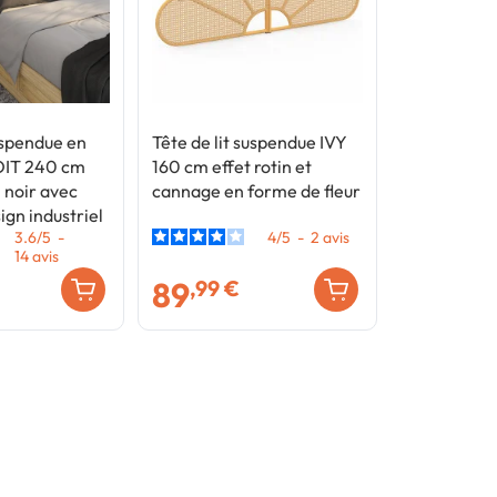
suspendue en
Tête de lit suspendue IVY
OIT 240 cm
160 cm effet rotin et
l noir avec
cannage en forme de fleur
ign industriel
3.6
/
5
-
4
/
5
-
2
avis
14
avis
89
,99 €