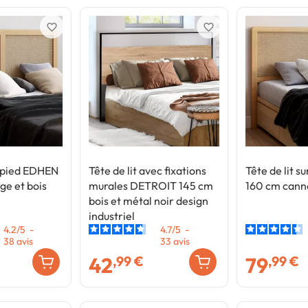
favorite_border
favorite_border
ur pied EDHEN
Tête de lit avec fixations
Tête de lit 
e et bois
murales DETROIT 145 cm
160 cm canna
bois et métal noir design
industriel
4.2
/
5
-
4.7
/
5
-
38
avis
33
avis
42
79
,99 €
,99 €