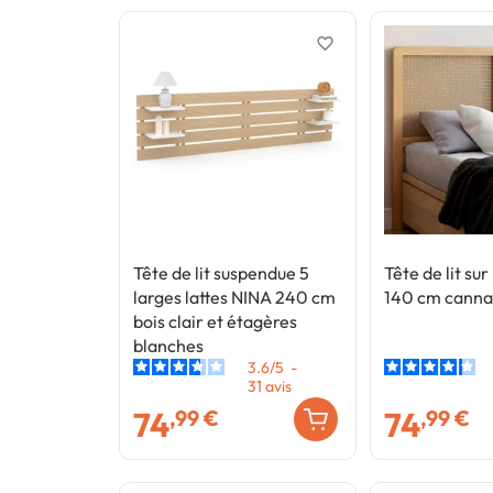
favorite_border
Tête de lit suspendue 5
Tête de lit s
larges lattes NINA 240 cm
140 cm cannag
bois clair et étagères
blanches
3.6
/
5
-
31
avis
74
74
,99 €
,99 €