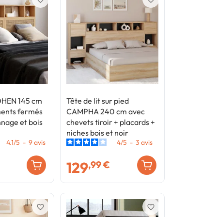
EDHEN 145 cm
Tête de lit sur pied
ents fermés
CAMPHA 240 cm avec
nnage et bois
chevets tiroir + placards +
niches bois et noir
4.1
/
5
-
9
avis
4
/
5
-
3
avis
129
,99 €
favorite_border
favorite_border