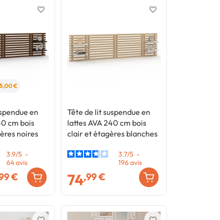
favorite_border
favorite_border
15,00 €
suspendue en
Tête de lit suspendue en
40 cm bois
lattes AVA 240 cm bois
gères noires
clair et étagères blanches
3.9
/
5
-
3.7
/
5
-
64
avis
196
avis
74
,99 €
,99 €
favorite_border
favorite_border