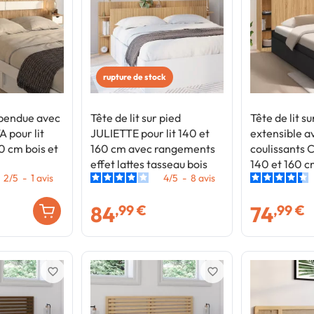
rupture de stock
uspendue avec
Tête de lit sur pied
Tête de lit su
 pour lit
JULIETTE pour lit 140 et
extensible a
0 cm bois et
160 cm avec rangements
coulissants 
effet lattes tasseau bois
140 et 160 c
2
/
5
-
1
avis
4
/
5
-
8
avis
et noir
84
74
,99 €
,99 €
favorite_border
favorite_border