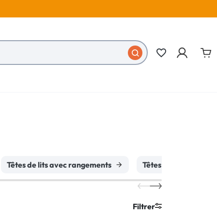
favorite_border
Têtes de lits avec rangements
Têtes de lits à poser 
Filtrer