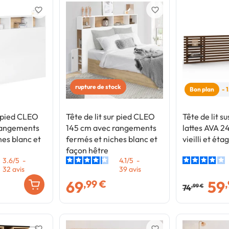
favorite_border
favorite_border
rupture de stock
Bon plan
- 
r pied CLEO
Tête de lit sur pied CLEO
Tête de lit 
rangements
145 cm avec rangements
lattes AVA 2
hes blanc et
fermés et niches blanc et
vieilli et éta
façon hêtre
3.6
/
5
-
4.1
/
5
-
32
avis
39
avis
69
59
,99 €
74
,99 €
favorite_border
favorite_border