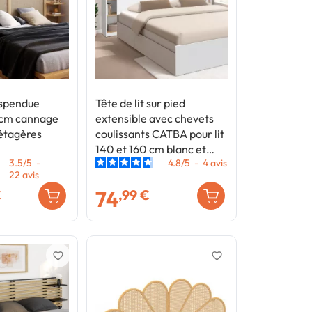
suspendue
Tête de lit sur pied
cm cannage
extensible avec chevets
 étagères
coulissants CATBA pour lit
140 et 160 cm blanc et
3.5
/
5
-
4.8
/
5
-
4
avis
façon bois
22
avis
74
€
,99 €
favorite_border
favorite_border