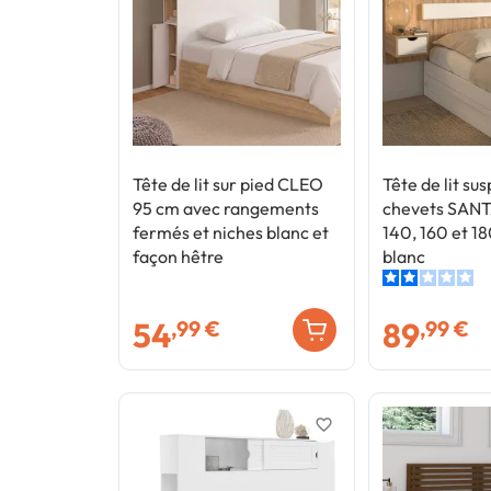
Tête de lit sur pied CLEO
Tête de lit s
95 cm avec rangements
chevets SANTA
fermés et niches blanc et
140, 160 et 18
façon hêtre
blanc
54
89
,99 €
,99 €
favorite_border