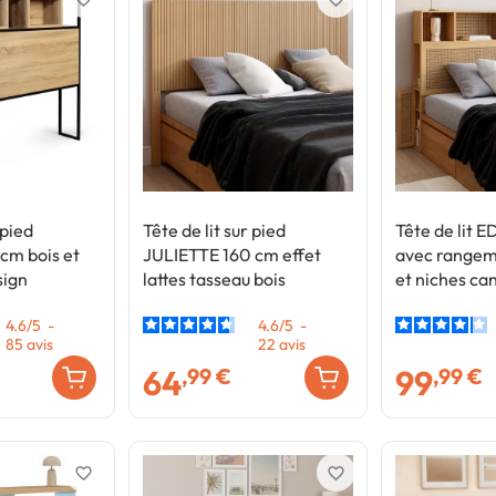
 pied
Tête de lit sur pied
Tête de lit 
cm bois et
JULIETTE 160 cm effet
avec rangem
sign
lattes tasseau bois
et niches ca
4.6
/
5
-
4.6
/
5
-
85
avis
22
avis
64
99
,99 €
,99 €
favorite_border
favorite_border