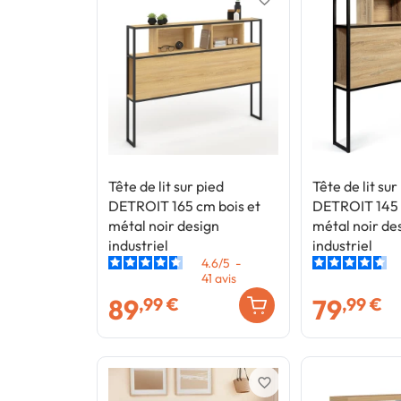
Tête de lit sur pied
Tête de lit sur
DETROIT 165 cm bois et
DETROIT 145 
métal noir design
métal noir de
industriel
industriel
4.6
/
5
-
41
avis
89
79
,99 €
,99 €
favorite_border