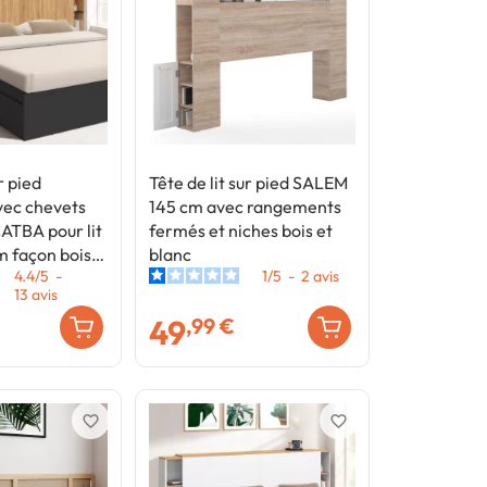
r pied
Tête de lit sur pied SALEM
vec chevets
145 cm avec rangements
CATBA pour lit
fermés et niches bois et
m façon bois
blanc
4.4
/
5
-
1
/
5
-
2
avis
13
avis
49
,99 €
favorite_border
favorite_border