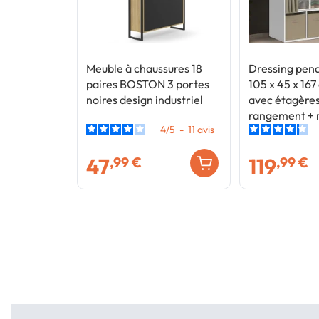
Meuble à chaussures 18
Dressing pen
paires BOSTON 3 portes
105 x 45 x 167
noires design industriel
avec étagères
rangement + 
4
/
5
-
11
avis
47
119
,99 €
,99 €