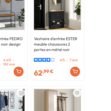
'entrée PEDRO
Vestiaire d'entrée ESTER
 noir design
meuble chaussures 2
portes en métal noir
4.4
/
5
-
4
/
5
-
7
avis
182
avis
62
,99 €
favorite_border
favorite_border