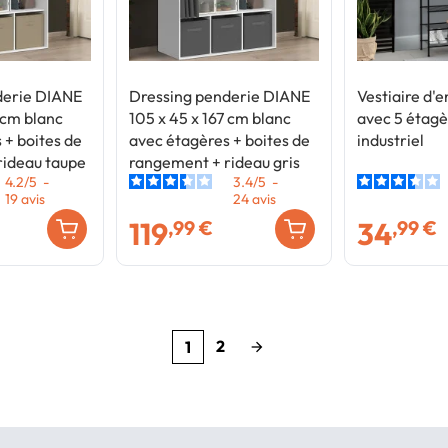
derie DIANE
Dressing penderie DIANE
Vestiaire d
 cm blanc
105 x 45 x 167 cm blanc
avec 5 étagè
 + boites de
avec étagères + boites de
industriel
rideau taupe
rangement + rideau gris
4.2
/
5
-
3.4
/
5
-
19
avis
24
avis
119
34
,99 €
,99 €
2
1
arrow_forward