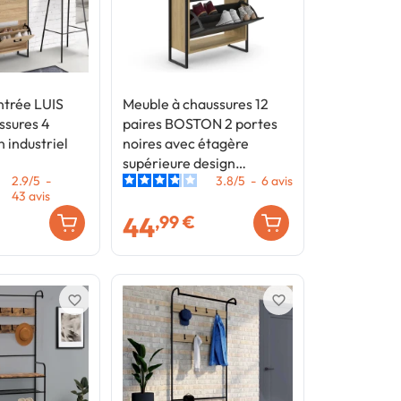
entrée LUIS
Meuble à chaussures 12
ssures 4
paires BOSTON 2 portes
 industriel
noires avec étagère
supérieure design
2.9
/
5
-
3.8
/
5
-
6
avis
industriel
43
avis
44
,99 €
favorite_border
favorite_border