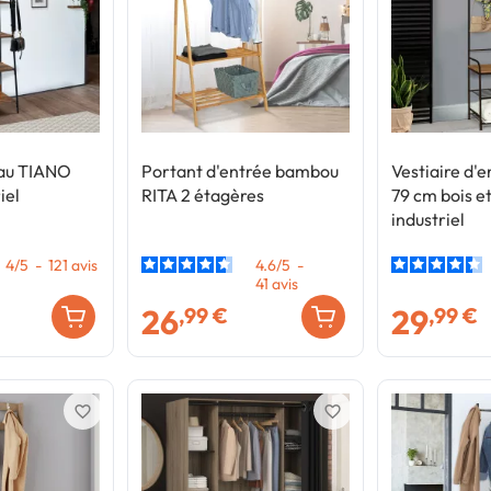
au TIANO
Portant d'entrée bambou
Vestiaire d
iel
RITA 2 étagères
79 cm bois et
industriel
4
/
5
-
121
avis
4.6
/
5
-
41
avis
26
29
,99 €
,99 €
favorite_border
favorite_border