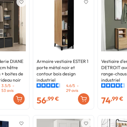
favorite_border
favorite_border
derie DIANE
Armoire vestiaire ESTER 1
Vestiaire d'e
 cm hêtre
porte métal noir et
DETROIT ave
 + boites de
contour bois design
range-chaus
ideau noir
industriel
industriel
3.5
/
5
-
4.6
/
5
-
53
avis
29
avis
56
74
,99 €
,99 €
favorite_border
favorite_border