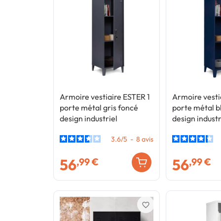
Armoire vestiaire ESTER 1
Armoire vesti
porte métal gris foncé
porte métal b
design industriel
design industr
3.6
/
5
-
8
avis
56
56
,99 €
,99 €
favorite_border