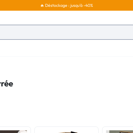
🔥 Déstockage : jusqu'à -40%
trée