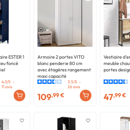
aire ESTER 1
Armoire 2 portes VITO
Vestiaire d'
leu foncé
blanc penderie 80 cm
meuble chau
iel
avec étagères rangement
portes design
maxi capacité
4.3
/
5
-
3.5
/
5
-
11
avis
26
avis
109
47
,99 €
,99 €
favorite_border
favorite_border