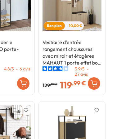
Bon plan
- 10,00 €
nderie
Vestiaire d'entrée
O porte-
rangement chaussures
avec miroir et étagères
MAHAUT 1 porte effet bois
4.8
/
5
-
6
avis
3.9
/
5
-
et noir
27
avis
119
,99 €
129
,99 €
favorite_border
favorite_border