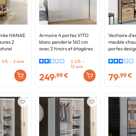
ntrée HANAE
Armoire 4 portes VITO
Vestiaire d'
sures 2
blanc penderie 160 cm
meuble chau
aturel
avec 2 tiroirs et étagères
portes design
3
/
5
-
2
avis
2.2
/
5
-
12
avis
249
79
,99 €
,99 €
favorite_border
favorite_border