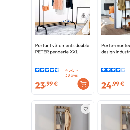
Portant vêtements double
Porte-mante
PETER penderie XXL
design industr
4.5
/
5
-
38
avis
23
24
,99 €
,99 €
favorite_border