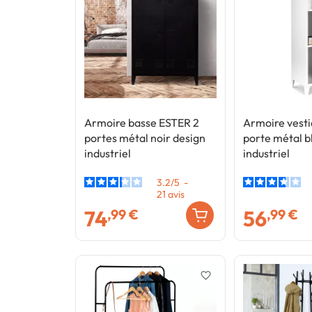
Armoire basse ESTER 2
Armoire vesti
portes métal noir design
porte métal b
industriel
industriel
3.2
/
5
-
21
avis
74
56
,99 €
,99 €
favorite_border