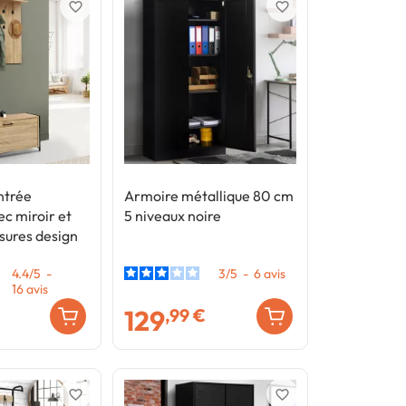
favorite_border
favorite_border
ntrée
Armoire métallique 80 cm
c miroir et
5 niveaux noire
sures design
4.4
/
5
-
3
/
5
-
6
avis
16
avis
129
,99 €
favorite_border
favorite_border