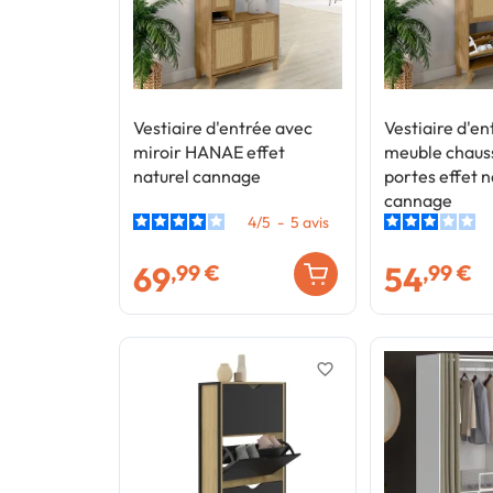
Vestiaire d'entrée avec
Vestiaire d'e
miroir HANAE effet
meuble chaus
naturel cannage
portes effet n
cannage
4
/
5
-
5
avis
69
54
,99 €
,99 €
favorite_border