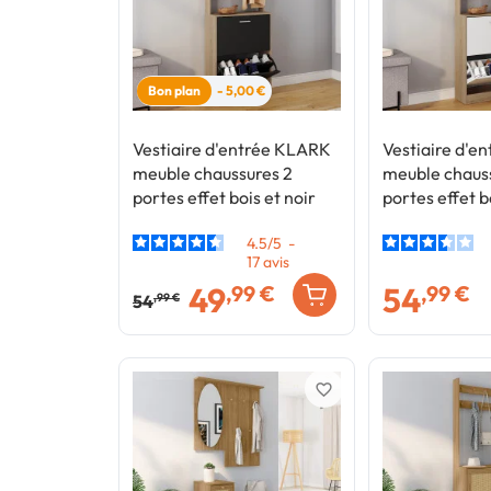
Bon plan
- 5,00 €
Vestiaire d'entrée KLARK
Vestiaire d'e
meuble chaussures 2
meuble chaus
portes effet bois et noir
portes effet b
4.5
/
5
-
17
avis
49
54
,99 €
,99 €
54
,99 €
favorite_border