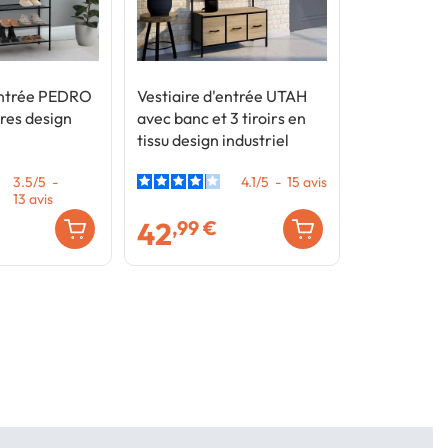
'entrée PEDRO
Vestiaire d'entrée UTAH
res design
avec banc et 3 tiroirs en
tissu design industriel
3.5
/
5
-
4.1
/
5
-
15
avis
13
avis
42
,99 €