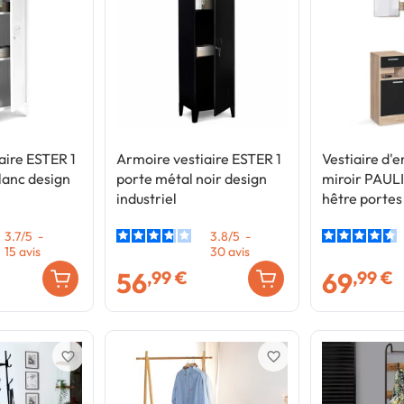
aire ESTER 1
Armoire vestiaire ESTER 1
Vestiaire d'
lanc design
porte métal noir design
miroir PAUL
industriel
hêtre portes
3.7
/
5
-
3.8
/
5
-
15
avis
30
avis
56
69
,99 €
,99 €
favorite_border
favorite_border