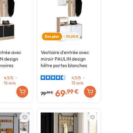
Bon plan
- 10,00 €
entrée avec
Vestiaire d'entrée avec
IN design
miroir PAULIN design
 noires
hêtre portes blanches
4.5
/
5
-
4.5
/
5
-
16
avis
13
avis
69
,99 €
79
,99 €
favorite_border
favorite_border