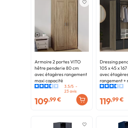
favorite_border
Armoire 2 portes VITO
Dressing pen
hêtre penderie 80 cm
105 x 45 x 167
avec étagères rangement
avec étagères
maxi capacité
rangement + r
3.5
/
5
-
23
avis
109
119
,99 €
,99 €
favorite_border