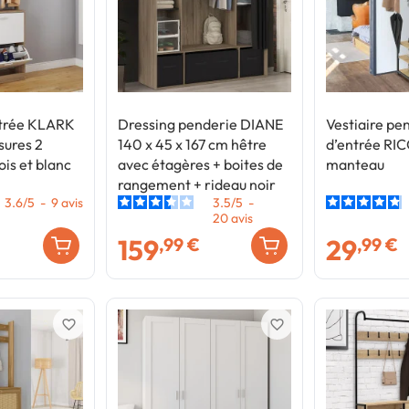
ntrée KLARK
Dressing penderie DIANE
Vestiaire pe
sures 2
140 x 45 x 167 cm hêtre
d’entrée RIC
ois et blanc
avec étagères + boites de
manteau
rangement + rideau noir
3.6
/
5
-
9
avis
3.5
/
5
-
20
avis
159
29
,99 €
,99 €
favorite_border
favorite_border