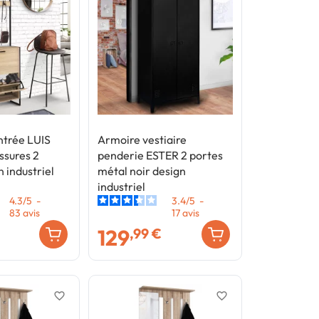
entrée LUIS
Armoire vestiaire
ssures 2
penderie ESTER 2 portes
 industriel
métal noir design
industriel
4.3
/
5
-
3.4
/
5
-
83
avis
17
avis
129
,99 €
favorite_border
favorite_border