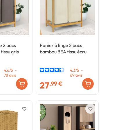
e 2 bacs
Panier à linge 2 bacs
issu gris
bambou BEA tissu écru
4.6
/
5
-
4.3
/
5
-
78
avis
69
avis
27
,99 €
favorite_border
favorite_border