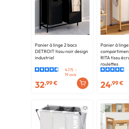
Panier à linge 2 bacs
Panier à linge
DETROIT tissu noir design
compartimen
industriel
RITA tissu écr
roulettes
4.7
/
5
-
19
avis
32
24
,99 €
,99 €
favorite_border