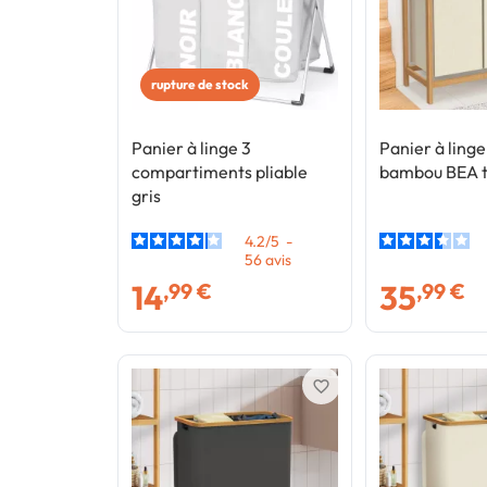
rupture de stock
Panier à linge 3
Panier à linge
compartiments pliable
bambou BEA t
gris
4.2
/
5
-
56
avis
14
35
,99 €
,99 €
favorite_border