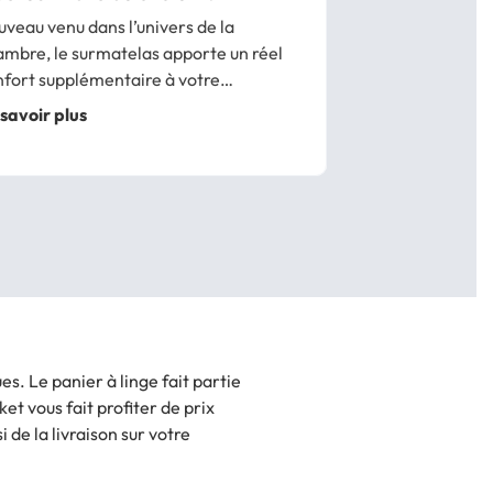
veau venu dans l’univers de la
ambre, le surmatelas apporte un réel
nfort supplémentaire à votre
semble matelas et sommier. Et
savoir plus
me le sommeil joue un rôle essentiel
s notre santé à tous, il est important
bien le choisir. Vous...
s. Le panier à linge fait partie
t vous fait profiter de prix
 de la livraison sur votre