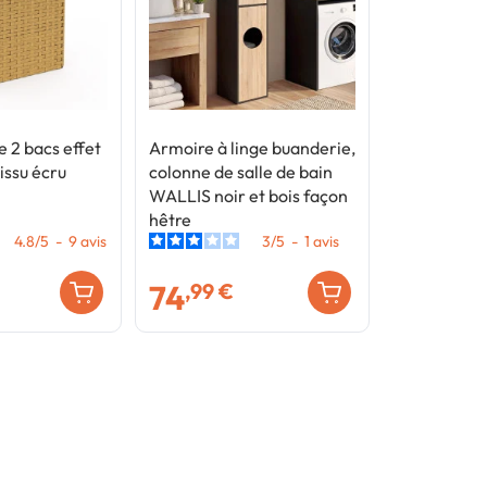
e 2 bacs effet
Armoire à linge buanderie,
issu écru
colonne de salle de bain
WALLIS noir et bois façon
hêtre
4.8
/
5
-
9
avis
3
/
5
-
1
avis
74
,99 €