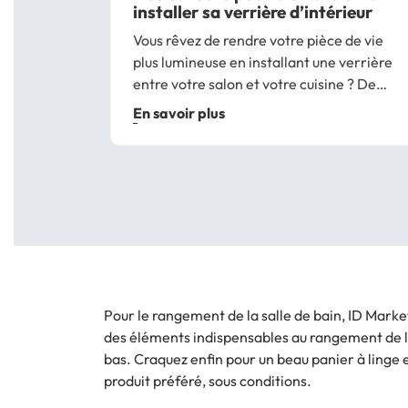
installer sa verrière d’intérieur
Vous rêvez de rendre votre pièce de vie
plus lumineuse en installant une verrière
entre votre salon et votre cuisine ? De
cloisonner sans perdre en luminosité ?
En savoir plus
Les verrières de type atelier apportent
une touche design à vos pièces et sont...
Pour le rangement de la salle de bain, ID Marke
des éléments indispensables au rangement de la 
bas. Craquez enfin pour un beau panier à linge et
produit préféré, sous conditions.