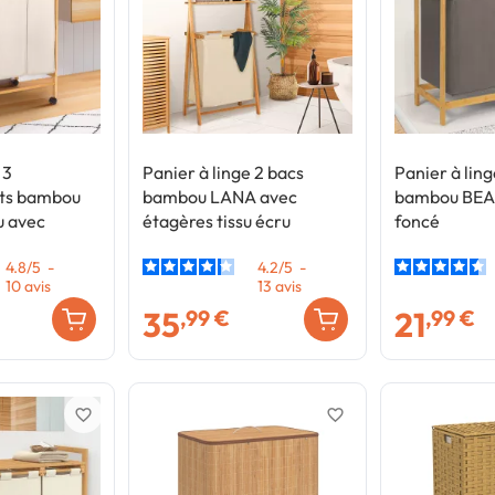
 3
Panier à linge 2 bacs
Panier à ling
ts bambou
bambou LANA avec
bambou BEA t
u avec
étagères tissu écru
foncé
4.8
/
5
-
4.2
/
5
-
10
avis
13
avis
35
21
,99 €
,99 €
favorite_border
favorite_border