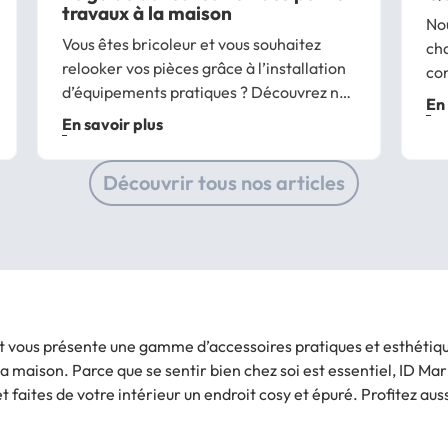
travaux à la maison
Nou
Vous êtes bricoleur et vous souhaitez
ch
relooker vos pièces grâce à l’installation
co
d’équipements pratiques ? Découvrez nos
en
En 
conseils pour réaliser vous-même ces
com
En savoir plus
petits travaux à la maison, aussi
dan
accessibles que l’installation d’une tringle
de 
Découvrir tous nos articles
à rideaux,...
t vous présente une gamme d’accessoires pratiques et esthétique
maison. Parce que se sentir bien chez soi est essentiel, ID Marke
 faites de votre intérieur un endroit cosy et épuré. Profitez aussi