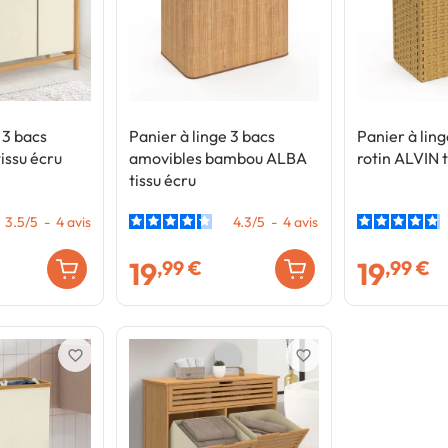
 3 bacs
Panier à linge 3 bacs
Panier à ling
issu écru
amovibles bambou ALBA
rotin ALVIN t
tissu écru
3.5
/
5
-
4
avis
4.3
/
5
-
4
avis
19
19
,99 €
,99 €
favorite_border
favorite_border