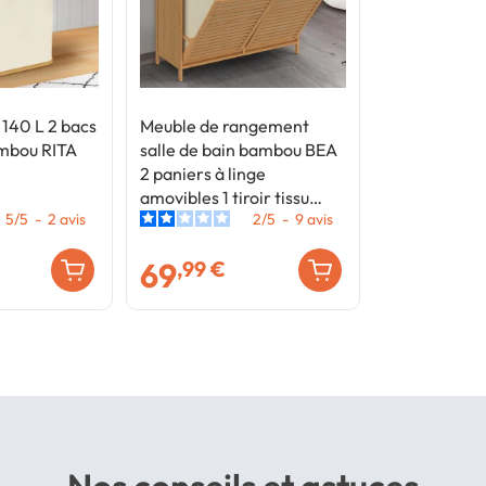
 140 L 2 bacs
Meuble de rangement
mbou RITA
salle de bain bambou BEA
2 paniers à linge
amovibles 1 tiroir tissu
5
/
5
-
2
avis
2
/
5
-
9
avis
écru
69
,99 €