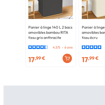
Panier à linge 140 L 2 bacs
Panier à linge
amovibles bambou RITA
amovibles ba
tissu gris anthracite
tissu écru
4.3
/
5
-
6
avis
17
17
,99 €
,99 €