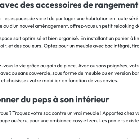
n avec des accessoires de rangement
 les espaces de vie et de partager une habitation en toute séré
age ou d’un nouvel aménagement, offrez-vous un petit relooking de
space soit optimisé et bien organisé. En installant un panier à l
u noir, et des couleurs. Optez pour un meuble avec bac intégré, tir
z-vous la vie grâce au gain de place. Avec ou sans poignées, votr
le avec ou sans couvercle, sous forme de meuble ou en version b
et choisissez votre mobilier en fonction de vos envies.
onner du peps à son intérieur
ous ? Troquez votre sac contre un vrai meuble ! Apportez chez vou
 taupe ou écru, pour une ambiance cosy et zen. Les paniers exis