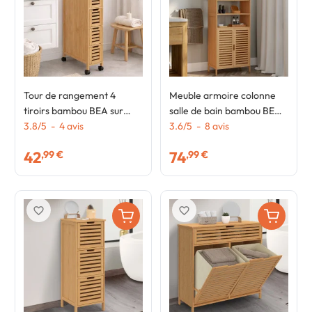
Tour de rangement 4
Meuble armoire colonne
tiroirs bambou BEA sur
salle de bain bambou BEA
roulettes colonne gain de
3.8
/
5
-
4
avis
4 portes et 2 niches
3.6
/
5
-
8
avis
place
42
74
,99 €
,99 €
favorite_border
favorite_border