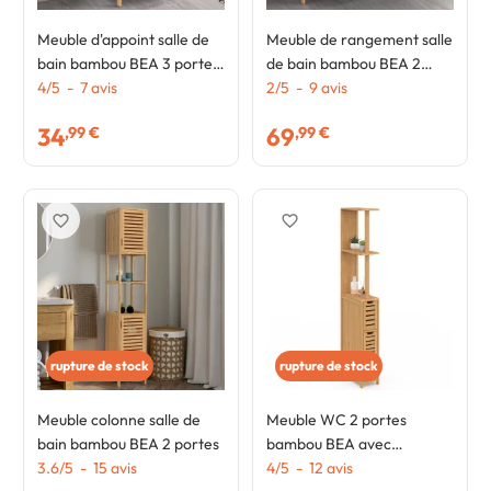
Meuble d'appoint salle de
Meuble de rangement salle
bain bambou BEA 3 portes
de bain bambou BEA 2
30 x 30 x 80 cm
4
/
5
-
7
avis
paniers à linge amovibles 1
2
/
5
-
9
avis
tiroir tissu écru
34
69
,99 €
,99 €
favorite_border
favorite_border
rupture de stock
rupture de stock
Meuble colonne salle de
Meuble WC 2 portes
bain bambou BEA 2 portes
bambou BEA avec
3.6
/
5
-
15
avis
étagères
4
/
5
-
12
avis