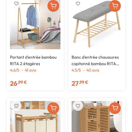
favorite_border
favorite_border
Portant d'entrée bambou
Banc d'entrée chaussures
RITA 2 étagères
capitonné bambou RITA
4.6
/
5
-
41
avis
tissu gris clair
4.5
/
5
-
40
avis
26
27
,99 €
,99 €
favorite_border
favorite_border