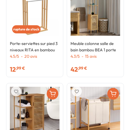
rupture de stock
Porte-serviettes sur pied 3
Meuble colonne salle de
niveaux RITA en bambou
bain bambou BEA 1 porte
4.5
/
5
-
20
avis
4.3
/
5
-
15
avis
12
42
,99 €
,99 €
favorite_border
favorite_border