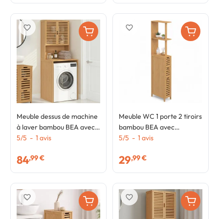
favorite_border
favorite_border
Meuble dessus de machine
Meuble WC 1 porte 2 tiroirs
à laver bambou BEA avec
bambou BEA avec
placard
5
/
5
-
1
avis
étagères
5
/
5
-
1
avis
84
29
,99 €
,99 €
favorite_border
favorite_border