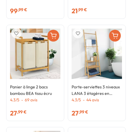
99
21
,99 €
,99 €
favorite_border
favorite_border
Panier à linge 2 bacs
Porte-serviettes 3 niveaux
bambou BEA tissu écru
LANA 3 étagères en
4.3
/
5
-
69
avis
bambou
4.3
/
5
-
44
avis
27
27
,99 €
,99 €