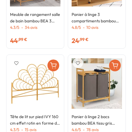
Meuble de rangement salle
Panier à linge 3
de bain bambou BEA 3
compartiments bambou
étagères avec placard
4.3
/
5
-
34
avis
RITA tissu écru avec
4.8
/
5
-
10
avis
roulettes
44
24
,99 €
,99 €
favorite_border
favorite_border
Tête de lit sur pied IVY 160
Panier à linge 2 bacs
cm effet rotin en forme de
bambou BEA tissu gris
fleur
4.3
/
5
-
15
avis
foncé
4.6
/
5
-
78
avis