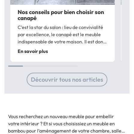
Nos conseils pour bien choisir son
Co
canapé
b
C’est la star du salon : lieu de convivialité
Au
par excellence, le canapé est le meuble
ch
indispensable de votre maison. Il est donc
qu
normal de vouloir le choisir avec soin pour
re
En savoir plus
En
qu’il s’intègre parfaitement à votre
ba
intérieur et vous apporte confort et...
fo
ta
Découvrir tous nos articles
Vous recherchez un nouveau meuble pour embellir
votre intérieur ? Et si vous choisissiez un meuble en
bambou pour l’aménagement de votre chambre, salle