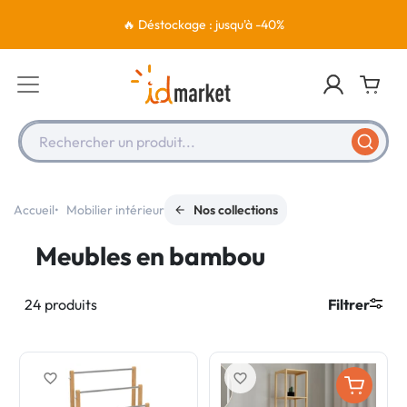
🔥 Déstockage : jusqu'à -40%
Rechercher un produit...
Accueil
Mobilier intérieur
Nos collections
Meubles en bambou
24 produits
Filtrer
favorite_border
favorite_border