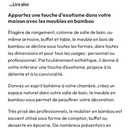
de bain, cuisine ou local professionnel ? Élégant et
...Lire plus
moderne, le bois de bambou apporte de la fraîcheur et
Apportez une touche d’exotisme dans votre
un aspect naturel à votre décoration tout en s’intégrant
maison avec les meubles en bambou
bien dans toutes les pièces de la
Étagère de rangement, colonne de salle de bain, ou
même armoire, buffet et table, le meuble en bois de
bambou se décline sous toutes les formes, dans toutes
les dimensions et pour tous les usages : personnel ou
professionnel. Particulièrement esthétique, il donne à
votre intérieur une touche d’exotisme, propice à la
détente et à la convivialité.
Donnez un esprit bohème à votre chambre, créez un
espace naturel dans votre salle de bain, le meuble en
bambou vous permet de peaufiner votre décoration.
Très prisé des professionnels, le mobilier en bambou est
souvent utilisé sous forme de comptoir, buffet ou
desserte en épicerie. De nombreux présentoirs en