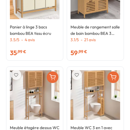
Panier à linge 3 bacs
Meuble de rangement salle
bambou BEA tissu écru
de bain bambou BEA 3
3.5
/
5
-
4
avis
tiroirs avec placard
3.1
/
5
-
21
avis
35
59
,99 €
,99 €
favorite_border
favorite_border
Meuble étagère dessus WC
Meuble WC 3 en 1 avec