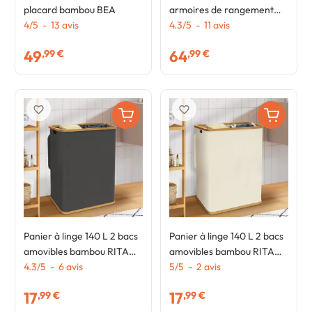
placard bambou BEA
armoires de rangement
4
/
5
-
13
avis
bambou BEA
4.3
/
5
-
11
avis
49
64
,99 €
,99 €
favorite_border
favorite_border
Panier à linge 140 L 2 bacs
Panier à linge 140 L 2 bacs
amovibles bambou RITA
amovibles bambou RITA
tissu gris anthracite
4.3
/
5
-
6
avis
tissu écru
5
/
5
-
2
avis
17
17
,99 €
,99 €