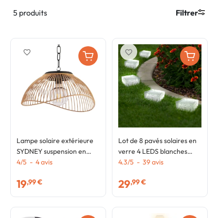
5 produits
Filtrer
favorite_border
favorite_border
Lampe solaire extérieure
Lot de 8 pavés solaires en
SYDNEY suspension en
verre 4 LEDS blanches
métal effet rotin
4
/
5
-
4
avis
éclairage de jardin
4.3
/
5
-
39
avis
19
29
,99 €
,99 €