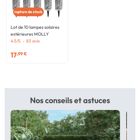
rupture de stock
Lot de 10 lampes solaires
extérieures MOLLY
4.5
/
5
-
83
avis
17
,99 €
Nos conseils et astuces