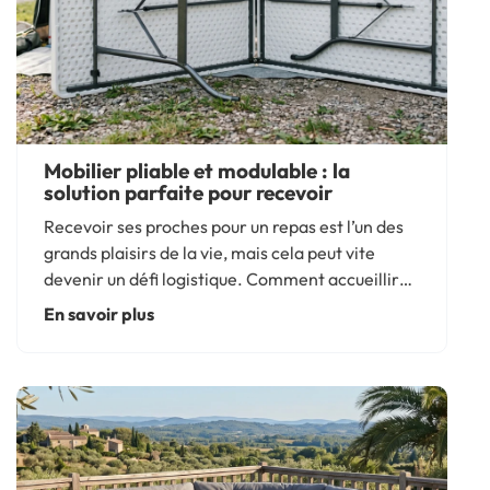
Mobilier pliable et modulable : la
solution parfaite pour recevoir
Recevoir ses proches pour un repas est l’un des
grands plaisirs de la vie, mais cela peut vite
devenir un défi logistique. Comment accueillir
tout le monde confortablement sans encombrer
En savoir plus
son espace ? La solution réside dans le mobilier
modulable...