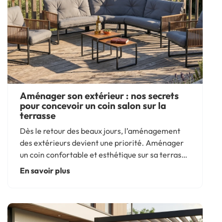
Aménager son extérieur : nos secrets
pour concevoir un coin salon sur la
terrasse
Dès le retour des beaux jours, l’aménagement
des extérieurs devient une priorité. Aménager
un coin confortable et esthétique sur sa terrasse
ou sur sa pelouse s’avère idéal pour valoriser
En savoir plus
votre habitation. Pour vous guider dans la
concrétisation...