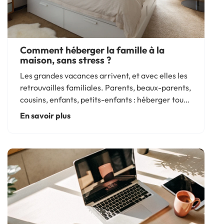
Comment héberger la famille à la
maison, sans stress ?
Les grandes vacances arrivent, et avec elles les
retrouvailles familiales. Parents, beaux-parents,
cousins, enfants, petits-enfants : héberger toute
la famille sous le même toit est autant une joie
En savoir plus
qu’un défi. Avec les bons meubles et quelques...