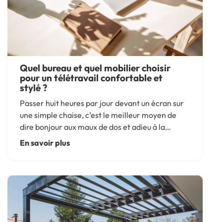
Quel bureau et quel mobilier choisir
pour un télétravail confortable et
stylé ?
Passer huit heures par jour devant un écran sur
une simple chaise, c’est le meilleur moyen de
dire bonjour aux maux de dos et adieu à la
productivité. En télétravail, le choix du mobilier
En savoir plus
n’est pas qu’une question d’esthétique : c’est un...