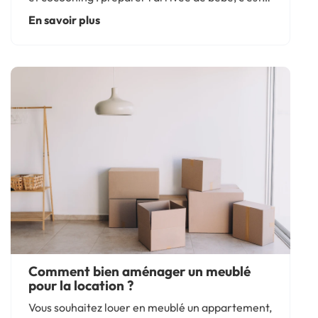
un vrai projet d’intérieur. Avec quelques
En savoir plus
priorités bien définies et des meubles bien
choisis, tout se met en...
Comment bien aménager un meublé
pour la location ?
Vous souhaitez louer en meublé un appartement,