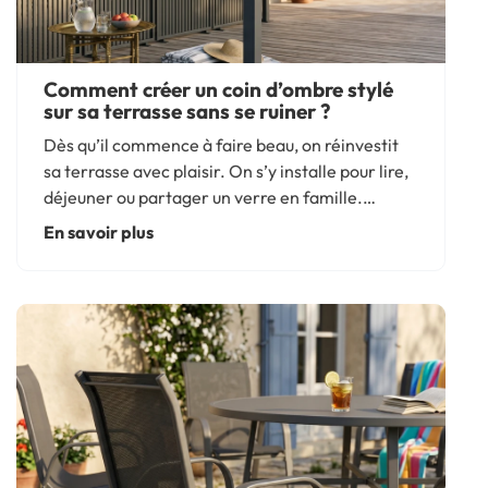
Comment créer un coin d’ombre stylé
sur sa terrasse sans se ruiner ?
Dès qu’il commence à faire beau, on réinvestit
sa terrasse avec plaisir. On s’y installe pour lire,
déjeuner ou partager un verre en famille.
Pourtant, lorsque le soleil brille intensément, la
En savoir plus
chaleur de la journée peut vite être difficile à...