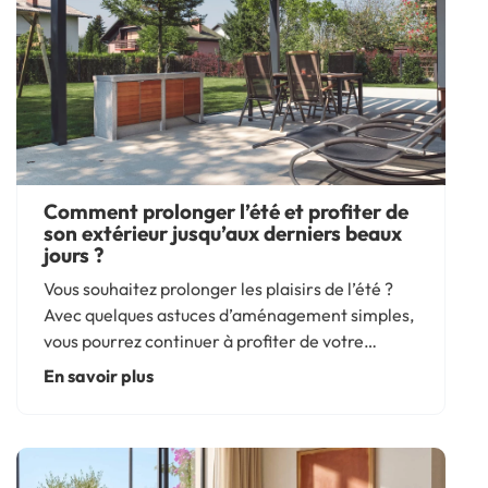
Comment prolonger l’été et profiter de
son extérieur jusqu’aux derniers beaux
jours ?
Vous souhaitez prolonger les plaisirs de l’été ?
Avec quelques astuces d’aménagement simples,
vous pourrez continuer à profiter de votre
espace extérieur pendant de longues semaines.
En savoir plus
Le secret pour prolonger ces moments de
bonheur ? Miser sur...