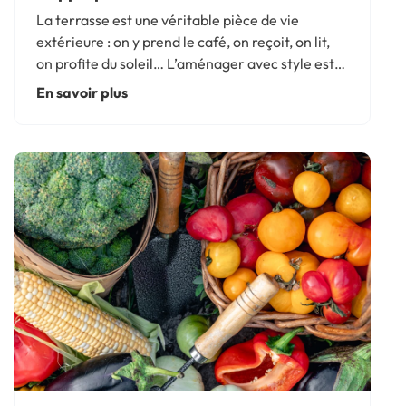
La terrasse est une véritable pièce de vie
extérieure : on y prend le café, on reçoit, on lit,
on profite du soleil… L’aménager avec style est
donc essentiel pour s’y sentir bien. Bonne
En savoir plus
nouvelle : relooker sa terrasse peut être très
simple. Avec...