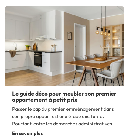
Le guide déco pour meubler son premier
appartement à petit prix
Passer le cap du premier emménagement dans
son propre appart est une étape excitante.
Pourtant, entre les démarches administratives,
l’ouverture des compteurs d’énergie, la caution
En savoir plus