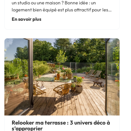
un studio ou une maison ? Bonne idée : un
logement bien équipé est plus attractif pour les
locataires, surtout lorsqu’il est pratique,
En savoir plus
agréable et prêt à vivre. Pour bien aménager un
logement meublé,...
Relooker ma terrasse : 3 univers déco à
s’approprier