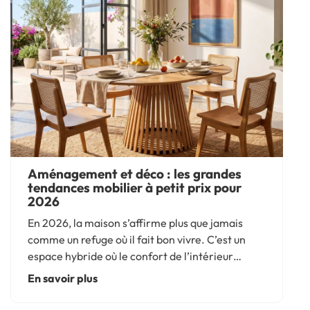
Aménagement et déco : les grandes
tendances mobilier à petit prix pour
2026
En 2026, la maison s’affirme plus que jamais
comme un refuge où il fait bon vivre. C’est un
espace hybride où le confort de l’intérieur
rencontre enfin la liberté de l’outdoor. Cette
En savoir plus
année, les tendances font la part belle aux lignes
organiques, à...