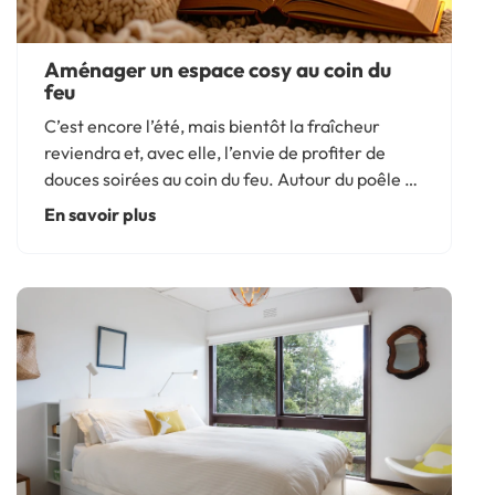
Aménager un espace cosy au coin du
feu
C’est encore l’été, mais bientôt la fraîcheur
reviendra et, avec elle, l’envie de profiter de
douces soirées au coin du feu. Autour du poêle ou
de la cheminée, imaginez un véritable espace de
En savoir plus
vie avec du mobilier confortable, des
rangements malins...