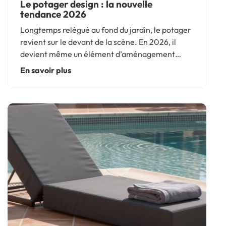
Le potager design : la nouvelle
tendance 2026
Longtemps relégué au fond du jardin, le potager
revient sur le devant de la scène. En 2026, il
devient même un élément d’aménagement
extérieur. Structuré, esthétique et pratique, le
En savoir plus
potager design s’intègre parfaitement à une
cour ou un jardin, et...