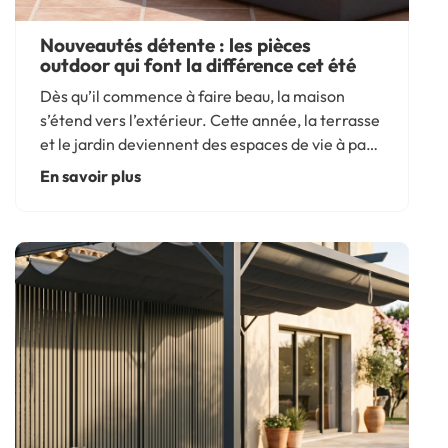
Nouveautés détente : les pièces
outdoor qui font la différence cet été
Dès qu’il commence à faire beau, la maison
s’étend vers l’extérieur. Cette année, la terrasse
et le jardin deviennent des espaces de vie à part
entière où le confort est roi. Vous rêvez d’un
En savoir plus
aménagement tendance à petit prix ? IdMarket,
votre...