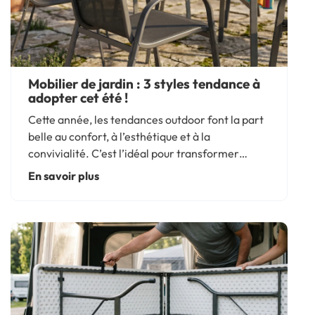
Mobilier de jardin : 3 styles tendance à
adopter cet été !
Cette année, les tendances outdoor font la part
belle au confort, à l’esthétique et à la
convivialité. C’est l’idéal pour transformer
terrasse ou balcon en un véritable havre de paix.
En savoir plus
Vous disposez d’un grand terrain verdoyant ?
D’un balcon cosy ?...