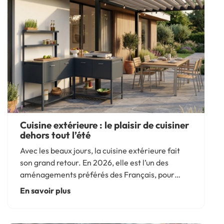
Cuisine extérieure : le plaisir de cuisiner
dehors tout l’été
Avec les beaux jours, la cuisine extérieure fait
son grand retour. En 2026, elle est l’un des
aménagements préférés des Français, pour
transformer le jardin, la terrasse ou la pergola
En savoir plus
en véritable lieu de vie. Avec la cuisine d’été, on
prépare les...