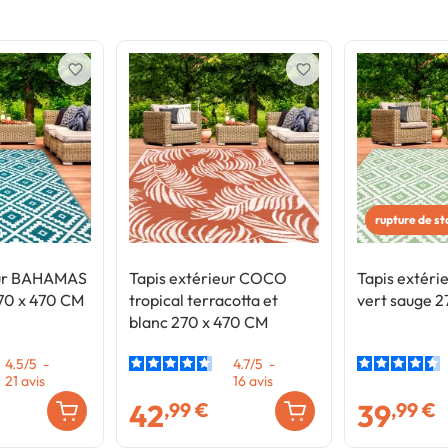
favorite_border
favorite_border
rupture de s
eur BAHAMAS
Tapis extérieur COCO
Tapis extér
270 x 470 CM
tropical terracotta et
vert sauge 
blanc 270 x 470 CM
4.5
/
5
-
4.7
/
5
-
21
avis
16
avis
42
39
,99 €
,99 €