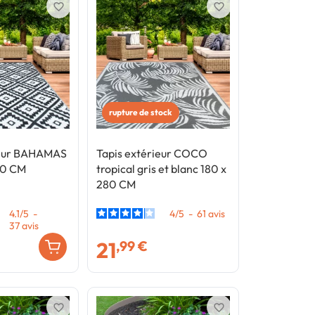
favorite_border
favorite_border
rupture de stock
ieur BAHAMAS
Tapis extérieur COCO
60 CM
tropical gris et blanc 180 x
280 CM
4.1
/
5
-
4
/
5
-
61
avis
37
avis
21
,99 €
favorite_border
favorite_border