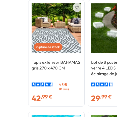
favorite_border
rupture de stock
Tapis extérieur BAHAMAS
Lot de 8 pavés
gris 270 x 470 CM
verre 4 LEDS
éclairage de j
4.5
/
5
-
18
avis
42
29
,99 €
,99 €