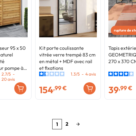
rupture de s
seur 95 x 50
Kit porte coulissante
Tapis extéri
naturel
vitrée verre trempé 83 cm
GEOMETRIQU
ité
en métal + MDF avec rail
270 x 370 C
our pompe à
et fixations
2.7
/
5
-
1.3
/
5
-
4
avis
20
avis
154
39
,99 €
,99 €
2
1
arrow_forward