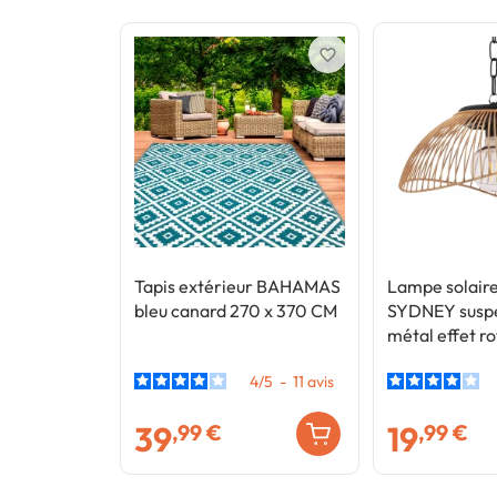
favorite_border
Tapis extérieur BAHAMAS
Lampe solaire
bleu canard 270 x 370 CM
SYDNEY suspe
métal effet ro
4
/
5
-
11
avis
39
19
,99 €
,99 €