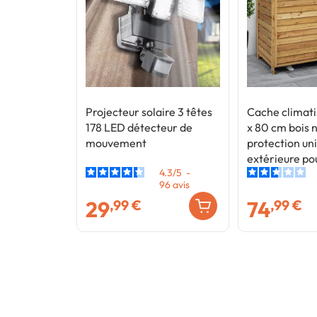
Projecteur solaire 3 têtes
Cache climati
178 LED détecteur de
x 80 cm bois 
mouvement
protection un
extérieure p
4.3
/
5
-
chaleur
96
avis
29
74
,99 €
,99 €