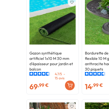
favorite_border
Gazon synthétique
Bordurette de 
artificiel 1x10 M 30 mm
flexible 10 M g
d'épaisseur pour jardin et
anthracite ha
balcon
30 piquets
4.7
/
5
-
15
avis
69
14
,99 €
,99 €
favorite_border