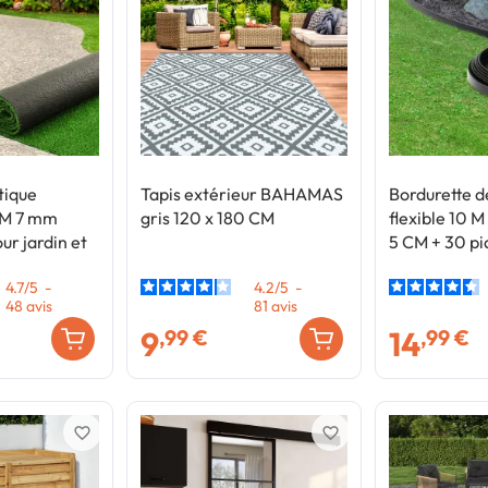
tique
Tapis extérieur BAHAMAS
Bordurette d
0 M 7 mm
gris 120 x 180 CM
flexible 10 M
ur jardin et
5 CM + 30 pi
4.7
/
5
-
4.2
/
5
-
48
avis
81
avis
9
14
,99 €
,99 €
favorite_border
favorite_border