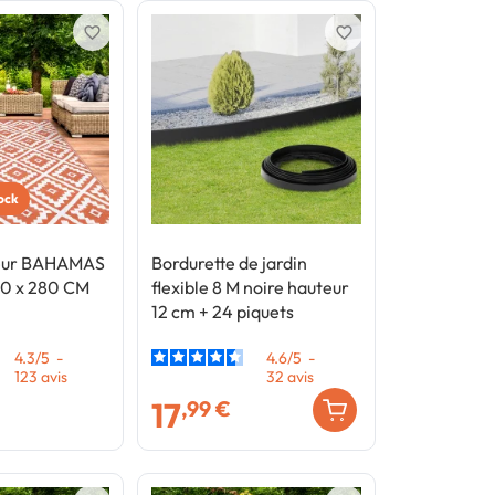
favorite_border
favorite_border
tock
ieur BAHAMAS
Bordurette de jardin
80 x 280 CM
flexible 8 M noire hauteur
12 cm + 24 piquets
4.3
/
5
-
4.6
/
5
-
123
avis
32
avis
17
,99 €