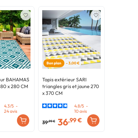
favorite_border
favorite_border
Bon plan
- 3,00 €
ieur BAHAMAS
Tapis extérieur SARI
180 x 280 CM
triangles gris et jaune 270
x 370 CM
4.3
/
5
-
4.8
/
5
-
24
avis
10
avis
36
,99 €
39
,99 €