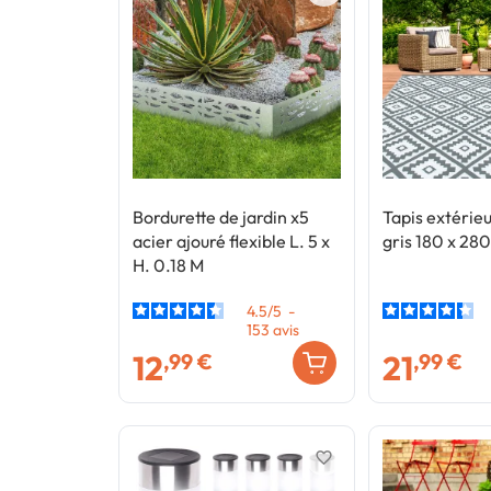
Bordurette de jardin x5
Tapis extéri
acier ajouré flexible L. 5 x
gris 180 x 28
H. 0.18 M
4.5
/
5
-
153
avis
12
21
,99 €
,99 €
favorite_border