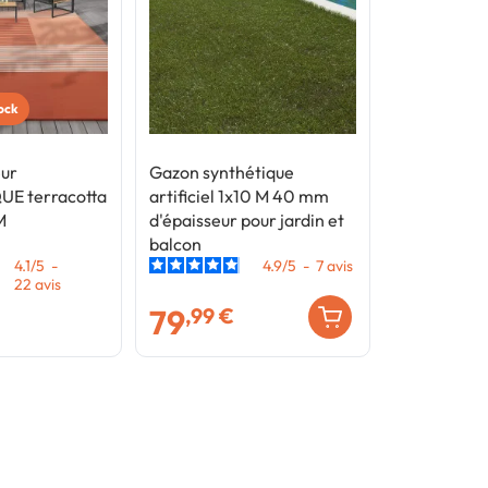
tock
eur
Gazon synthétique
E terracotta
artificiel 1x10 M 40 mm
M
d'épaisseur pour jardin et
balcon
4.1
/
5
-
4.9
/
5
-
7
avis
22
avis
79
,99 €