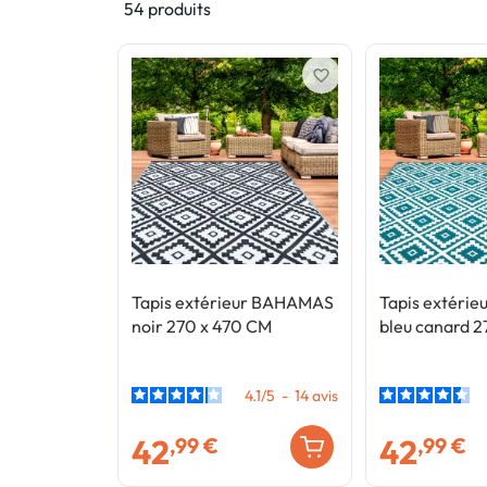
54 produits
favorite_border
Tapis extérieur BAHAMAS
Tapis extéri
noir 270 x 470 CM
bleu canard 
4.1
/
5
-
14
avis
42
42
,99 €
,99 €