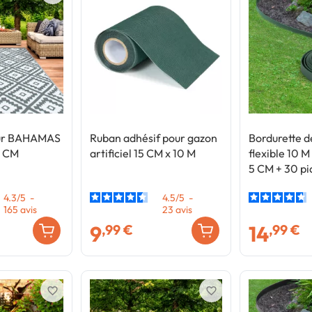
eur BAHAMAS
Ruban adhésif pour gazon
Bordurette d
0 CM
artificiel 15 CM x 10 M
flexible 10 M
5 CM + 30 pi
4.3
/
5
-
4.5
/
5
-
165
avis
23
avis
9
14
,99 €
,99 €
favorite_border
favorite_border