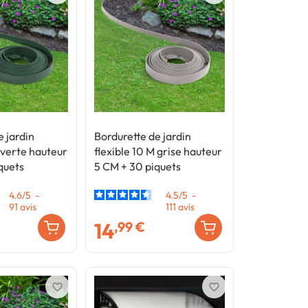
e jardin
Bordurette de jardin
 verte hauteur
flexible 10 M grise hauteur
quets
5 CM + 30 piquets
4.6
/
5
-
4.5
/
5
-
91
avis
111
avis
14
,99 €
favorite_border
favorite_border