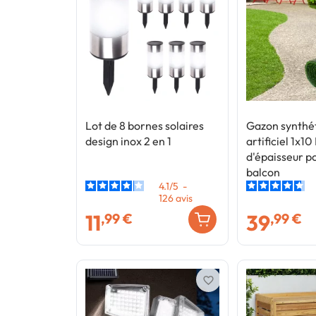
Lot de 8 bornes solaires
Gazon synthé
design inox 2 en 1
artificiel 1x1
d'épaisseur po
balcon
4.1
/
5
-
126
avis
11
39
,99 €
,99 €
favorite_border