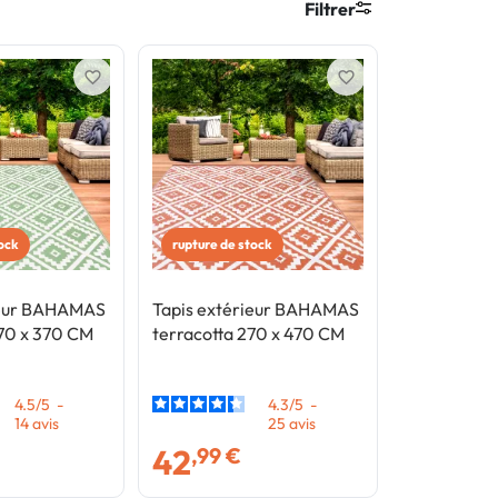
Filtrer
favorite_border
favorite_border
tock
rupture de stock
ieur BAHAMAS
Tapis extérieur BAHAMAS
270 x 370 CM
terracotta 270 x 470 CM
4.5
/
5
-
4.3
/
5
-
14
avis
25
avis
42
,99 €