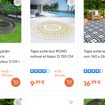
favorite_border
favorite_border
jardin
Tapis extérieur ROND
Tapis extér
ris
naturel et blanc D.150 CM
noir 160 x 2
uteur 5 CM +
4.6
/
5
-
4.1
/
5
-
103
avis
26
avis
9
16
,99 €
,99 €
favorite_border
favorite_border