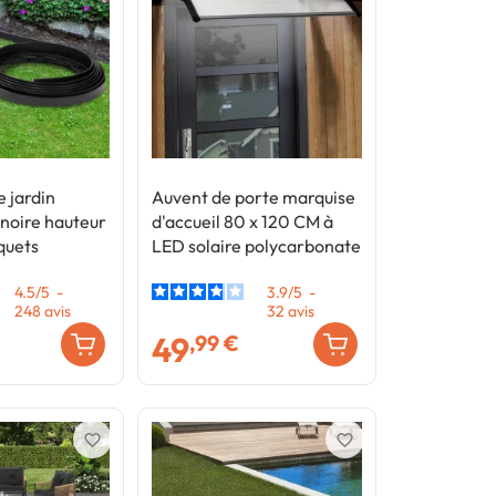
e jardin
Auvent de porte marquise
 noire hauteur
d'accueil 80 x 120 CM à
quets
LED solaire polycarbonate
4.5
/
5
-
3.9
/
5
-
248
avis
32
avis
49
,99 €
favorite_border
favorite_border