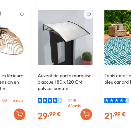
favorite_border
favorite_border
 extérieure
Auvent de porte marquise
Tapis extér
nsion en
d'accueil 80 x 120 CM
bleu canard 
tin
polycarbonate
4
/
5
-
4
avis
4.1
/
5
-
64
avis
29
21
,99 €
,99 €