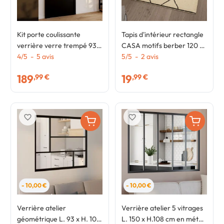
Kit porte coulissante
Tapis d'intérieur rectangle
verrière verre trempé 93
CASA motifs berber 120 x
cm en métal + MDF avec
4
/
5
-
5
avis
170 cm
5
/
5
-
2
avis
rail et fixations
189
19
,99 €
,99 €
favorite_border
favorite_border
- 10,00 €
- 10,00 €
Verrière atelier
Verrière atelier 5 vitrages
géométrique L. 93 x H. 108
L. 150 x H.108 cm en métal