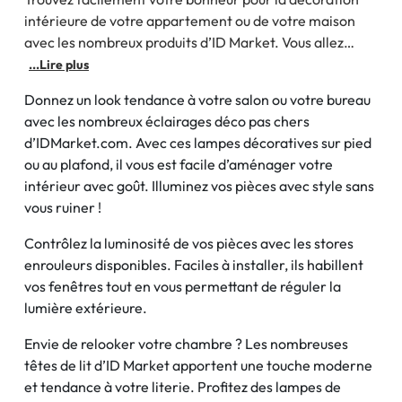
intérieure de votre appartement ou de votre maison
avec les nombreux produits d’ID Market. Vous allez
pouvoir réaliser une déco tendance avec les éclairages
...Lire plus
intérieurs et autres lampes déco de la gamme d’ID
Donnez un look tendance à votre salon ou votre bureau
Market. Profitez également d’un large choix de stores
avec les nombreux éclairages déco pas chers
et de meubles pour la
d’IDMarket.com. Avec ces lampes décoratives sur pied
ou au plafond, il vous est facile d’aménager votre
intérieur avec goût. Illuminez vos pièces avec style sans
vous ruiner !
Contrôlez la luminosité de vos pièces avec les stores
enrouleurs disponibles. Faciles à installer, ils habillent
vos fenêtres tout en vous permettant de réguler la
lumière extérieure.
Envie de relooker votre chambre ? Les nombreuses
têtes de lit d’ID Market apportent une touche moderne
et tendance à votre literie. Profitez des lampes de