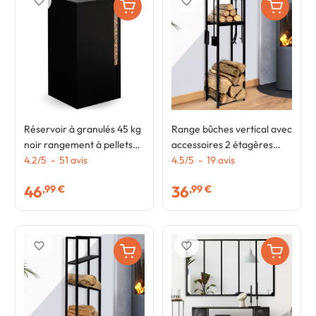
favorite_border
favorite_border
Réservoir à granulés 45 kg
Range bûches vertical avec
noir rangement à pellets
accessoires 2 étagères
36 x 36 x 76 cm
4.2
/
5
-
51
avis
H.112 CM pour cheminée
4.5
/
5
-
19
avis
46
36
,99 €
,99 €
favorite_border
favorite_border