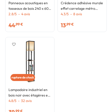
Panneaux acoustiques en
Crédence adhésive murale
tasseaux de bois 240 x 60
effet carrelage métro
cm effet chêne clair et noir
2.8
/
5
-
4
avis
blanc 10 pcs 30x30 cm
4.3
/
5
-
8
avis
44
13
,99 €
,99 €
favorite_border
rupture de stock
Lampadaire industriel en
bois noir avec étagères en
bois clair et abat-jour carré
4.8
/
5
-
32
avis
blanc
,99 €