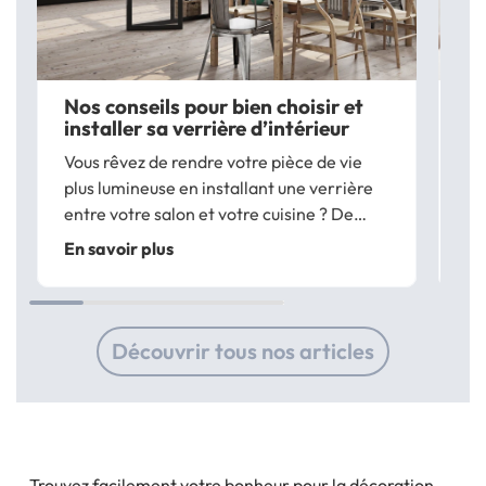
Nos conseils pour bien choisir et
Le
installer sa verrière d’intérieur
tr
Vous rêvez de rendre votre pièce de vie
Vo
plus lumineuse en installant une verrière
re
entre votre salon et votre cuisine ? De
d’
cloisonner sans perdre en luminosité ? Les
co
En savoir plus
En
verrières de type atelier apportent une
pe
touche design à vos pièces et sont...
ac
à 
Découvrir tous nos articles
Trouvez facilement votre bonheur pour la décoration