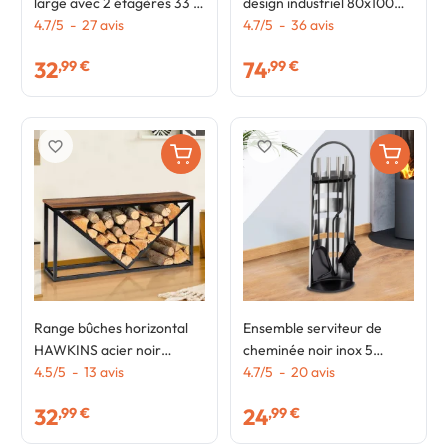
large avec 2 étagères 33 x
design industriel 80x100
66 x 112 cm pour cheminée
4.7
/
5
-
27
avis
cm
4.7
/
5
-
36
avis
32
74
,99 €
,99 €
favorite_border
favorite_border
Range bûches horizontal
Ensemble serviteur de
HAWKINS acier noir
cheminée noir inox 5
plateau bois foncé pour
4.5
/
5
-
13
avis
éléments pelle balai
4.7
/
5
-
20
avis
cheminée
tisonnier pince avec
32
24
,99 €
,99 €
support