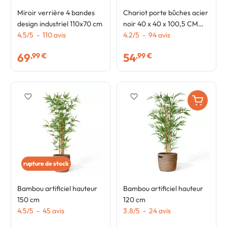
Miroir verrière 4 bandes
Chariot porte bûches acier
design industriel 110x70 cm
noir 40 x 40 x 100,5 CM
4.5
/
5
-
110
avis
pour cheminée
4.2
/
5
-
94
avis
69
54
,99 €
,99 €
favorite_border
favorite_border
rupture de stock
Bambou artificiel hauteur
Bambou artificiel hauteur
150 cm
120 cm
4.5
/
5
-
45
avis
3.8
/
5
-
24
avis