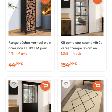
Range bûches vertical plein
Kit porte coulissante vitrée
acier noir H. 119 CM pour
verre trempé 83 cm en
cheminée avec roulettes
4
/
5
-
9
avis
métal + MDF avec rail et
1.3
/
5
-
4
avis
fixations
44
154
,99 €
,99 €
favorite_border
favorite_border