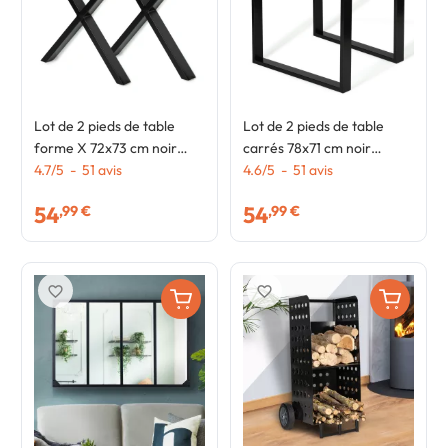
Lot de 2 pieds de table
Lot de 2 pieds de table
forme X 72x73 cm noir
carrés 78x71 cm noir
design industriel
4.7
/
5
-
51
avis
design industriel
4.6
/
5
-
51
avis
54
54
,99 €
,99 €
favorite_border
favorite_border