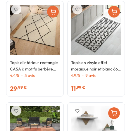
favorite_border
favorite_border
Tapis d'intérieur rectangle
Tapis en vinyle effet
CASA à motifs berbère
mosaïque noir et blanc 66 x
160 x 220 cm
4.4
/
5
-
5
avis
160 cm
4.9
/
5
-
9
avis
29
11
,99 €
,99 €
favorite_border
favorite_border