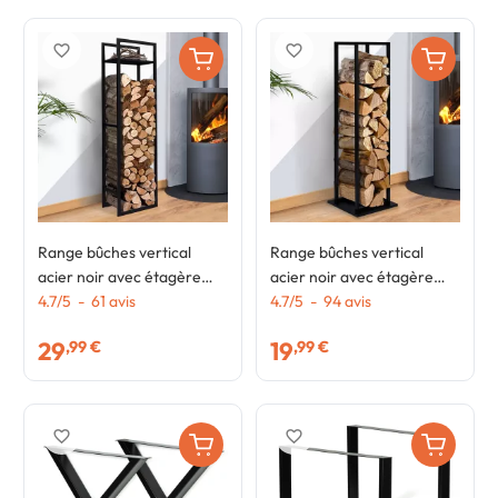
favorite_border
favorite_border
Range bûches vertical
Range bûches vertical
acier noir avec étagère
acier noir avec étagère
H.170 CM pour cheminée
4.7
/
5
-
61
avis
H.112 CM pour cheminée
4.7
/
5
-
94
avis
29
19
,99 €
,99 €
favorite_border
favorite_border