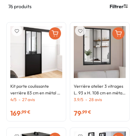
76 produits
Filtrer
favorite_border
favorite_border
Kit porte coulissante
Verrière atelier 3 vitrages
verrière 83 cm en métal +
L. 93 x H. 108 cm en métal
MDF avec rail et fixations
4
/
5
-
27
avis
noir et verre trempé
3.9
/
5
-
28
avis
169
79
,99 €
,99 €