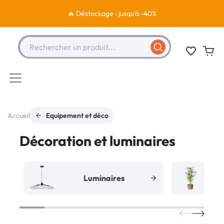
🔥 Déstockage : jusqu'à -40%
Rechercher un produit...
favorite_border
Accueil
Equipement et déco
Décoration et luminaires
Luminaires
Pl