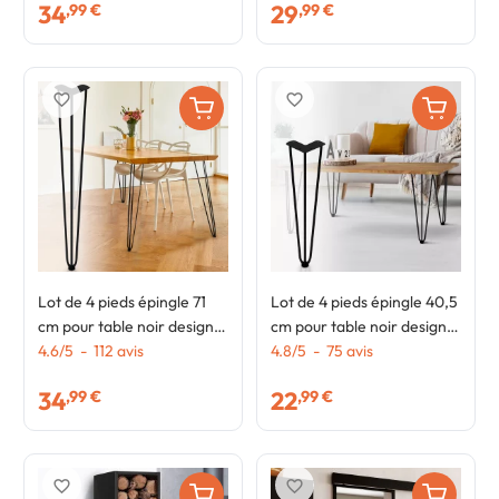
34
29
,99 €
,99 €
favorite_border
favorite_border
Lot de 4 pieds épingle 71
Lot de 4 pieds épingle 40,5
cm pour table noir design
cm pour table noir design
industriel
4.6
/
5
-
112
avis
industriel
4.8
/
5
-
75
avis
34
22
,99 €
,99 €
favorite_border
favorite_border