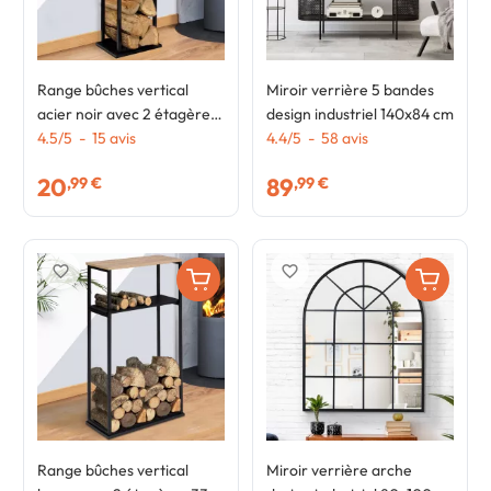
Range bûches vertical
Miroir verrière 5 bandes
acier noir avec 2 étagères
design industriel 140x84 cm
H.112 CM pour cheminée
4.5
/
5
-
15
avis
4.4
/
5
-
58
avis
20
89
,99 €
,99 €
favorite_border
favorite_border
Range bûches vertical
Miroir verrière arche