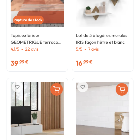
rupture de stock
Tapis extérieur
Lot de 3 étagères murales
GEOMETRIQUE terracotta
IRIS façon hêtre et blanc
270 x 370 CM
4.1
/
5
-
22
avis
5
/
5
-
7
avis
39
16
,99 €
,99 €
favorite_border
favorite_border