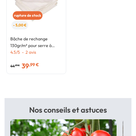
rupture de stock
- 5,00 €
Bâche de rechange
130gr/m² pour serre à
tomates 3m² blanche
4.5
/
5
-
2
avis
relevable 2 fenêtres +
39
,99 €
porte zippée
44
,99 €
Nos conseils et astuces