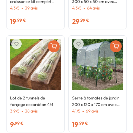
croissance kit complet
300 x 50 x 50 cm avec
bâche + support
4.3
/
5
-
39
avis
bâche anti-UV et 10
4.3
/
5
-
64
avis
fenêtres enroulables
19
29
,99 €
,99 €
blanche
favorite_border
favorite_border
Lot de 2 tunnels de
Serre à tomates de jardin
forçage accordéon 4M
200 x 120 x 170 cm avec
3.9
/
5
-
38
avis
bâche transparente +
4.1
/
5
-
69
avis
arceaux en acier
9
19
,99 €
,99 €