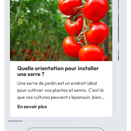
Quelle orientation pour installer
Co
une serre ?
En
Une serre de jardin est un endroit idéal
re
pour cultiver vos plantes et semis. C’est là
cu
que vos cultures peuvent s’épanouir, bien à
lé
En
l’abri du vent, du froid en hiver et des
in
En savoir plus
intempéries en général. Cependant,
re
avant d’installer une serre dans votre...
l’