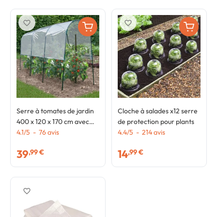
favorite_border
favorite_border
Serre à tomates de jardin
Cloche à salades x12 serre
400 x 120 x 170 cm avec
de protection pour plants
bâche transparente +
4.1
/
5
-
76
avis
4.4
/
5
-
214
avis
arceaux en acier
39
14
,99 €
,99 €
favorite_border