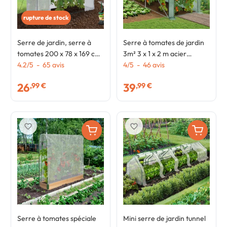
rupture de stock
Serre de jardin, serre à
Serre à tomates de jardin
tomates 200 x 78 x 169 cm
3m² 3 x 1 x 2 m acier
acier + bâche anti-UV avec
4.2
/
5
-
65
avis
galvanisé + bâche anti-UV
4
/
5
-
46
avis
porte et 2 fenêtres toutes
relevable avec porte et 2
26
39
,99 €
,99 €
saisons blanche
fenêtres verte
favorite_border
favorite_border
Serre à tomates spéciale
Mini serre de jardin tunnel