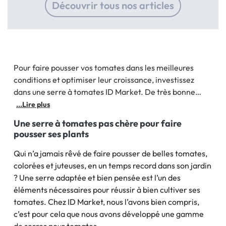
Découvrir tous nos articles
Pour faire pousser vos tomates dans les meilleures
conditions et optimiser leur croissance, investissez
dans une serre à tomates ID Market. De très bonne
qualité et à prix mini, notre gamme de serres à tomates
...Lire plus
est élaborée pour vous permettre de faire pousser vos
Une serre à tomates pas chère pour faire
plants et d’améliorer la culture des tomates. Pour
pousser ses plants
reproduire un univers
Qui n’a jamais rêvé de faire pousser de belles tomates,
colorées et juteuses, en un temps record dans son jardin
? Une serre adaptée et bien pensée est l’un des
éléments nécessaires pour réussir à bien cultiver ses
tomates. Chez ID Market, nous l’avons bien compris,
c’est pour cela que nous avons développé une gamme