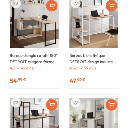
favorite_border
favorite_border
Bureau d'angle rotatif 180°
Bureau bibliothèque
DETROIT étagère forme S
DETROIT design industriel
design industriel
4
/
5
-
42
avis
bois et métal blanc
4.5
/
5
-
59
avis
54
47
,99 €
,99 €
favorite_border
favorite_border