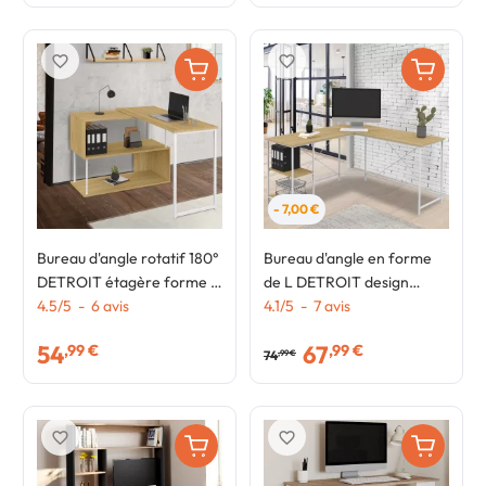
favorite_border
favorite_border
- 7,00 €
Bureau d'angle rotatif 180°
Bureau d'angle en forme
DETROIT étagère forme S
de L DETROIT design
design industriel bois et
4.5
/
5
-
6
avis
industriel bois et métal
4.1
/
5
-
7
avis
métal blanc
blanc
54
67
,99 €
,99 €
74
,99 €
favorite_border
favorite_border