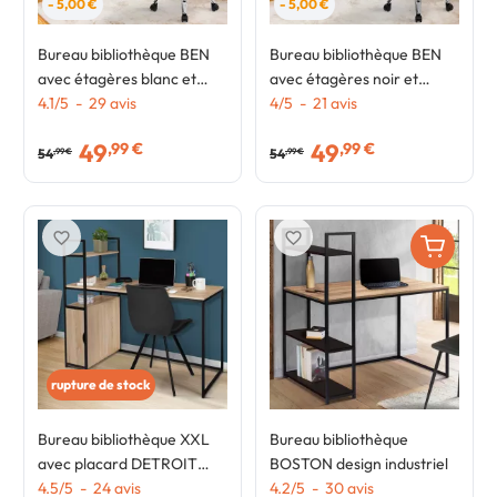
- 5,00 €
- 5,00 €
Bureau bibliothèque BEN
Bureau bibliothèque BEN
avec étagères blanc et
avec étagères noir et
façon hêtre
4.1
/
5
-
29
avis
façon hêtre
4
/
5
-
21
avis
49
49
,99 €
,99 €
54
54
,99 €
,99 €
favorite_border
favorite_border
rupture de stock
Bureau bibliothèque XXL
Bureau bibliothèque
avec placard DETROIT
BOSTON design industriel
design industriel
4.5
/
5
-
24
avis
4.2
/
5
-
30
avis