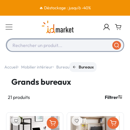
🔥 Déstockage : jusqu'à -40%
Rechercher un produit...
Accueil
Mobilier intérieur
Bureau
Bureaux
Grands bureaux
21 produits
Filtrer
favorite_border
favorite_border