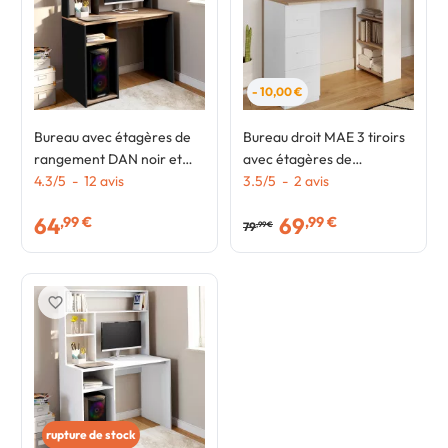
- 10,00 €
Bureau avec étagères de
Bureau droit MAE 3 tiroirs
rangement DAN noir et
avec étagères de
façon hêtre
4.3
/
5
-
12
avis
rangement blanc et bois
3.5
/
5
-
2
avis
64
69
,99 €
,99 €
79
,99 €
favorite_border
rupture de stock