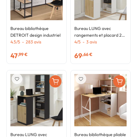
Bureau bibliothèque
Bureau LUNG avec
DETROIT design industriel
rangements et placard 2
4.5
/
5
-
283
avis
personnes blanc et bois
4
/
5
-
3
avis
47
69
,99 €
,66 €
favorite_border
favorite_border
Bureau LUNG avec
Bureau bibliothèque pliable