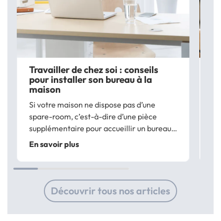
Travailler de chez soi : conseils
Co
pour installer son bureau à la
co
maison
Si
Si votre maison ne dispose pas d’une
vo
spare-room, c’est-à-dire d’une pièce
vo
supplémentaire pour accueillir un bureau,
vo
En
sachez qu’un tas de possibilités s’offrent à
d’
En savoir plus
vous pour aménager un corner office
ad
digne de ce nom. Afin de réussir
vo
l’aménagement de...
Découvrir tous nos articles