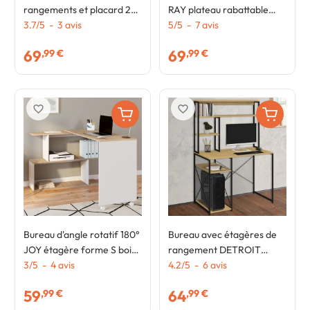
rangements et placard 2
RAY plateau rabattable
personnes noir et bois
3.7
/
5
-
3
avis
bois façon hêtre et blanc
5
/
5
-
7
avis
69
69
,99 €
,99 €
favorite_border
favorite_border
Bureau d'angle rotatif 180°
Bureau avec étagères de
JOY étagère forme S bois
rangement DETROIT
façon hêtre et blanc
3
/
5
-
4
avis
design industriel
4.2
/
5
-
6
avis
59
64
,99 €
,99 €