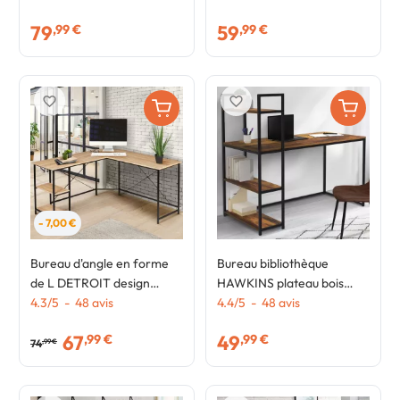
79
59
,99 €
,99 €
favorite_border
favorite_border
- 7,00 €
Bureau d'angle en forme
Bureau bibliothèque
de L DETROIT design
HAWKINS plateau bois
industriel
4.3
/
5
-
48
avis
foncé design industriel
4.4
/
5
-
48
avis
67
49
,99 €
,99 €
74
,99 €