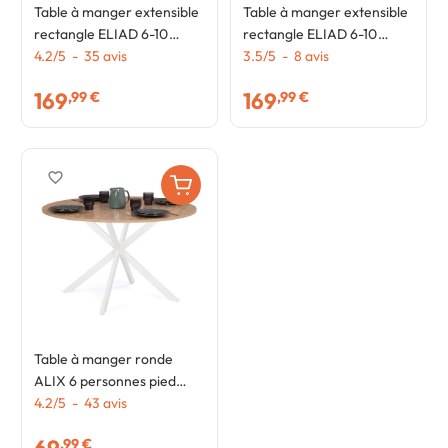
Table à manger extensible
Table à manger extensible
rectangle ELIAD 6-10
rectangle ELIAD 6-10
personnes bois et blanc
4.2
/
5
-
35
avis
personnes bois et noir 160-
3.5
/
5
-
8
avis
160-200 cm
200 cm
169
169
,99 €
,99 €
favorite_border
Table à manger ronde
ALIX 6 personnes pied
araignée bois et blanc 110
4.2
/
5
-
43
avis
cm
,99 €