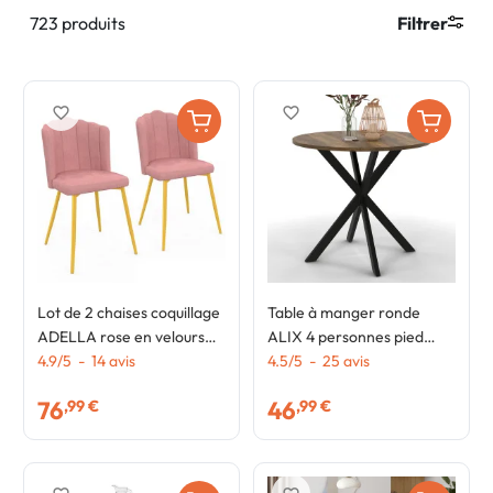
723 produits
Filtrer
favorite_border
favorite_border
Lot de 2 chaises coquillage
Table à manger ronde
ADELLA rose en velours
ALIX 4 personnes pied
pieds dorés
4.9
/
5
-
14
avis
araignée noir et plateau
4.5
/
5
-
25
avis
bois foncé HAWKINS 80
76
46
,99 €
,99 €
cm