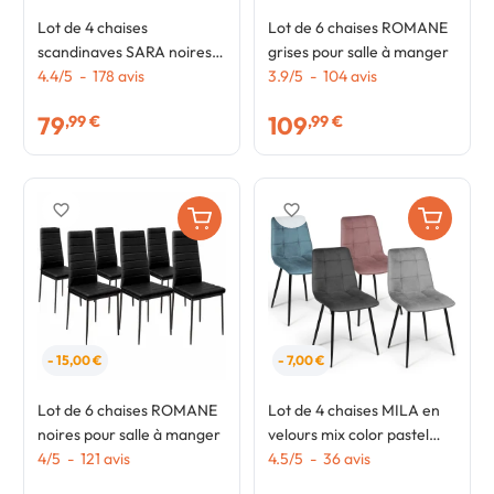
Lot de 4 chaises
Lot de 6 chaises ROMANE
scandinaves SARA noires
grises pour salle à manger
pour salle à manger
4.4
/
5
-
178
avis
3.9
/
5
-
104
avis
79
109
,99 €
,99 €
favorite_border
favorite_border
- 15,00 €
- 7,00 €
Lot de 6 chaises ROMANE
Lot de 4 chaises MILA en
noires pour salle à manger
velours mix color pastel
4
/
5
-
121
avis
bleu, gris clair, gris foncé,
4.5
/
5
-
36
avis
rose