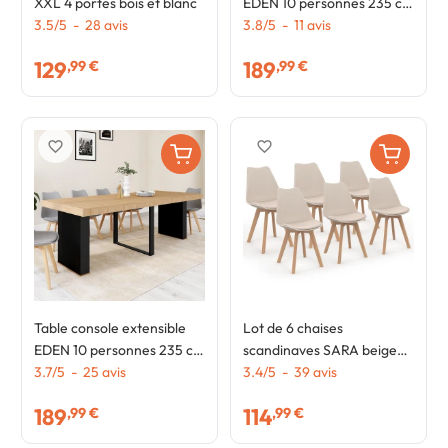
XXL 4 portes bois et blanc
EDEN 10 personnes 235 cm
3.5
/
5
-
28
avis
bois et blanc
3.8
/
5
-
11
avis
129
189
,99 €
,99 €
favorite_border
favorite_border
Table console extensible
Lot de 6 chaises
EDEN 10 personnes 235 cm
scandinaves SARA beige
bois et noir
3.7
/
5
-
25
avis
pour salle à manger
3.4
/
5
-
39
avis
189
114
,99 €
,99 €