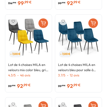
99
92
,99 €
,99 €
114
99
,99 €
,99 €
favorite_border
favorite_border
- 7,00 €
- 7,00 €
Lot de 4 chaises MILA en
Lot de 4 chaises MILA en
velours mix color bleu, gris
velours bleu pour salle à
clair, gris foncé, jaune
4.3
/
5
-
46
avis
manger
3.7
/
5
-
12
avis
92
92
,99 €
,99 €
99
99
,99 €
,99 €
favorite_border
favorite_border