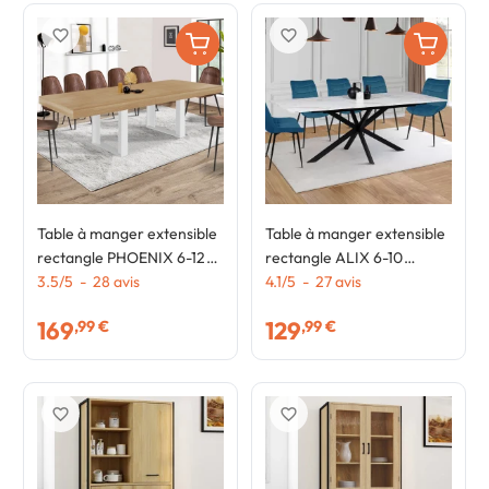
favorite_border
favorite_border
Table à manger extensible
Table à manger extensible
rectangle PHOENIX 6-12
rectangle ALIX 6-10
personnes bois et blanc
3.5
/
5
-
28
avis
personnes pied araignée
4.1
/
5
-
27
avis
200-300 cm
noir plateau effet marbre
169
129
,99 €
,99 €
blanc ALASKA 160-200 cm
favorite_border
favorite_border