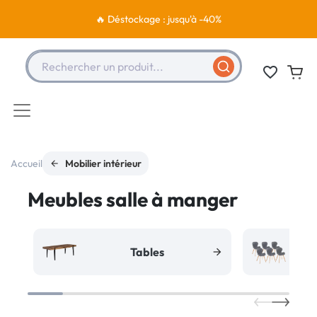
🔥 Déstockage : jusqu'à -40%
Rechercher un produit...
favorite_border
Accueil
Mobilier intérieur
Meubles salle à manger
Tables