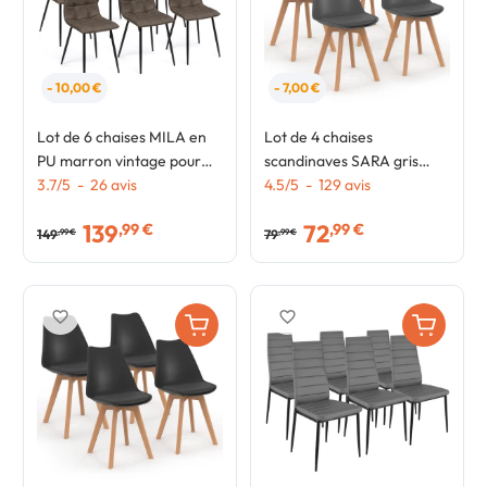
- 10,00 €
- 7,00 €
Lot de 6 chaises MILA en
Lot de 4 chaises
PU marron vintage pour
scandinaves SARA gris
salle à manger
3.7
/
5
-
26
avis
foncé pour salle à manger
4.5
/
5
-
129
avis
139
72
,99 €
,99 €
149
79
,99 €
,99 €
favorite_border
favorite_border