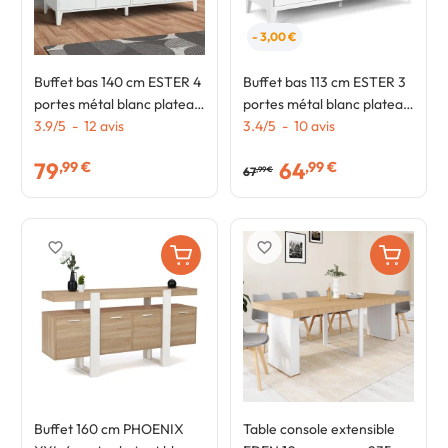
- 3,00 €
Buffet bas 140 cm ESTER 4
Buffet bas 113 cm ESTER 3
portes métal blanc plateau
portes métal blanc plateau
bois design industriel
3.9
/
5
-
12
avis
bois design industriel
3.4
/
5
-
10
avis
79
64
,99 €
,99 €
67
,99 €
favorite_border
favorite_border
Buffet 160 cm PHOENIX
Table console extensible