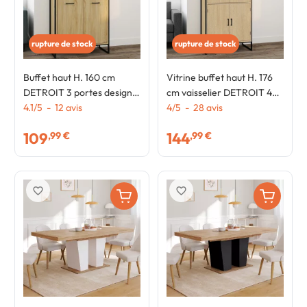
rupture de stock
rupture de stock
Buffet haut H. 160 cm
Vitrine buffet haut H. 176
DETROIT 3 portes design
cm vaisselier DETROIT 4
industriel
4.1
/
5
-
12
avis
portes design industriel
4
/
5
-
28
avis
109
144
,99 €
,99 €
favorite_border
favorite_border