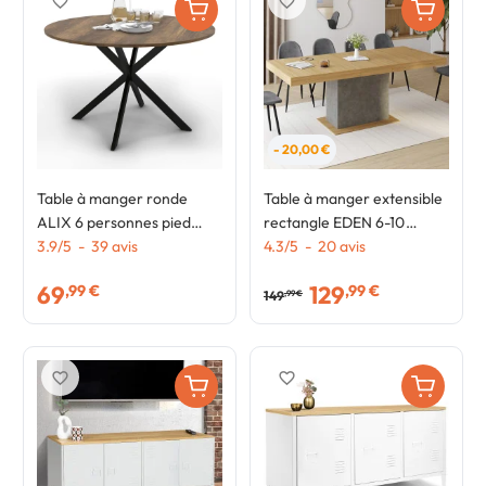
favorite_border
favorite_border
- 20,00 €
Table à manger ronde
Table à manger extensible
ALIX 6 personnes pied
rectangle EDEN 6-10
araignée noir et plateau
3.9
/
5
-
39
avis
personnes bois et effet
4.3
/
5
-
20
avis
bois foncé HAWKINS 110
béton 160-200 cm
69
129
,99 €
,99 €
cm
149
,99 €
favorite_border
favorite_border