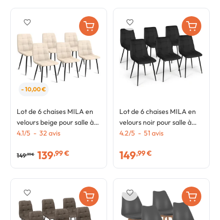
favorite_border
favorite_border
- 10,00 €
Lot de 6 chaises MILA en
Lot de 6 chaises MILA en
velours beige pour salle à
velours noir pour salle à
manger
4.1
/
5
-
32
avis
manger
4.2
/
5
-
51
avis
139
149
,99 €
,99 €
149
,99 €
favorite_border
favorite_border