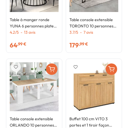
Table à manger ronde
Table console extensible
YUNA 6 personnes plateau
TORONTO 10 personnes
bois et pied filaire en métal
4.2
/
5
-
13
avis
235 cm bois foncé design
3.7
/
5
-
7
avis
noir 110 cm
industriel
64
179
,99 €
,99 €
favorite_border
favorite_border
Table console extensible
Buffet 100 cm VITO 3
ORLANDO 10 personnes
portes et 1 tiroir façon