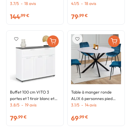
235 cm bois blanc et façon
3.7
/
5
-
18
avis
hêtre et poignées noires
4.1
/
5
-
18
avis
hêtre
144
79
,99 €
,99 €
favorite_border
favorite_border
Buffet 100 cm VITO 3
Table à manger ronde
portes et 1 tiroir blanc et
ALIX 6 personnes pied
plateau gris
3.8
/
5
-
19
avis
araignée noir et plateau
3.1
/
5
-
14
avis
effet marbre blanc
79
69
,99 €
,99 €
ALASKA 110 cm