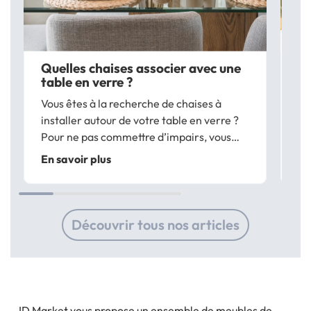
Quelles chaises associer avec une
Qu
table en verre ?
ch
Vous êtes à la recherche de chaises à
Ch
installer autour de votre table en verre ?
ma
Pour ne pas commettre d’impairs, vous
En
aimeriez savoir comment assortir des
di
En savoir plus
En
chaises à une table ? ID Market vous
co
conseille pour vous aider à choisir le style
de
de chaise...
fo
Découvrir tous nos articles
ID Market vous propose un ensemble de meubles de