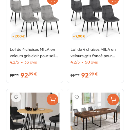
- 7,00 €
- 7,00 €
Lot de 4 chaises MILA en
Lot de 4 chaises MILA en
velours gris clair pour salle
velours gris foncé pour
à manger
4.2
/
5
-
33
avis
salle à manger
4.2
/
5
-
50
avis
92
92
,99 €
,99 €
99
99
,99 €
,99 €
favorite_border
favorite_border