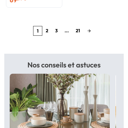
69
2
3
...
21
1
arrow_forward
Nos conseils et astuces