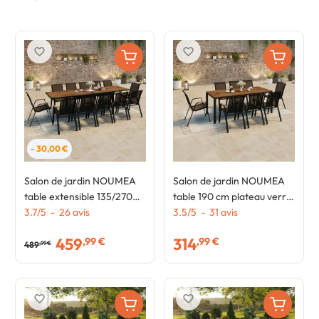
favorite_border
favorite_border
- 30,00 €
Salon de jardin NOUMEA
Salon de jardin NOUMEA
table extensible 135/270
table 190 cm plateau verre
CM plateau verre trempé
3.7
/
5
-
26
avis
trempé effet bois et 8
3.5
/
5
-
31
avis
effet bois et 12 chaises
chaises empilables noir et
459
314
,99 €
,99 €
empilables noir et bois
bois
489
,99 €
favorite_border
favorite_border