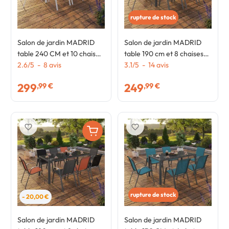
rupture de stock
Salon de jardin MADRID
Salon de jardin MADRID
table 240 CM et 10 chaises
table 190 cm et 8 chaises
empilables blanc et beige
2.6
/
5
-
8
avis
empilables vert olive et gris
3.1
/
5
-
14
avis
taupe
299
249
,99 €
,99 €
favorite_border
favorite_border
rupture de stock
- 20,00 €
Salon de jardin MADRID
Salon de jardin MADRID