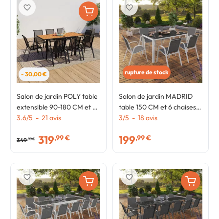
favorite_border
favorite_border
rupture de stock
- 30,00 €
Salon de jardin POLY table
Salon de jardin MADRID
extensible 90-180 CM et 8
table 150 CM et 6 chaises
chaises bois et noir
3.6
/
5
-
21
avis
empilables blanc et gris
3
/
5
-
18
avis
319
199
,99 €
,99 €
349
,99 €
favorite_border
favorite_border