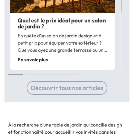
Quel est le prix idéal pour un salon
Co
de jardin ?
ja
En quête d’un salon de jardin design et à
Pe
petit prix pour équiper votre extérieur ?
ja
Que vous ayez une grande terrasse ou un
Qu
petit balcon, il est toujours agréable de se
ai
En savoir plus
En
prélasser à l’extérieur… Et pour en
bo
profiter pleinement, choisissez un salon...
tr
Découvrir tous nos articles
À la recherche d’une table de jardin qui concilie design
et fonctionnalité pour accueillir vos invités dans les