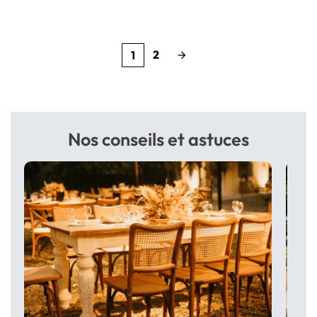
2
1
arrow_forward
Nos conseils et astuces