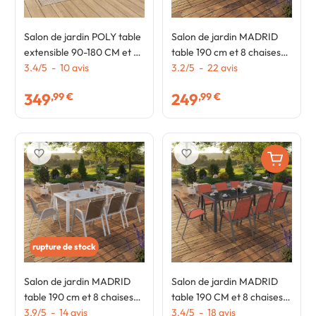
Salon de jardin POLY table
Salon de jardin MADRID
extensible 90-180 CM et 8
table 190 cm et 8 chaises
chaises blanc et gris
3.4
/
5
-
10
avis
empilables mix color bleu,
3.2
/
5
-
22
avis
gris et noir
349
249
,99 €
,99 €
favorite_border
favorite_border
rupture de stock
Salon de jardin MADRID
Salon de jardin MADRID
table 190 cm et 8 chaises
table 190 CM et 8 chaises
empilables blanc et beige
3.9
/
5
-
14
avis
empilables terracotta et
3.4
/
5
-
18
avis