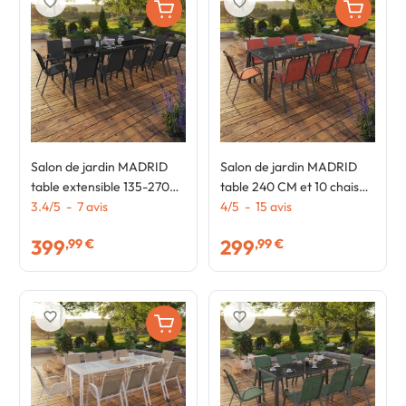
favorite_border
favorite_border
Salon de jardin MADRID
Salon de jardin MADRID
table extensible 135-270
table 240 CM et 10 chaises
CM et 12 chaises
3.4
/
5
-
7
avis
empilables terracotta et
4
/
5
-
15
avis
empilables noir
gris
399
299
,99 €
,99 €
favorite_border
favorite_border