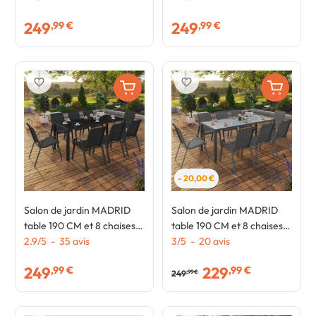
taupe
gris
249
249
,99 €
,99 €
favorite_border
favorite_border
- 20,00 €
Salon de jardin MADRID
Salon de jardin MADRID
table 190 CM et 8 chaises
table 190 CM et 8 chaises
empilables noires
2.9
/
5
-
35
avis
empilables gris anthracite
3
/
5
-
20
avis
plateau transparent
249
229
,99 €
,99 €
249
,99 €