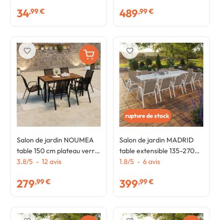
blancs
effet bois et 12 chaises
34
489
,99 €
,99 €
empilables blanc et bois
favorite_border
favorite_border
rupture de stock
Salon de jardin NOUMEA
Salon de jardin MADRID
table 150 cm plateau verre
table extensible 135-270
trempé effet bois et 6
3.8
/
5
-
12
avis
CM et 12 chaises
1.8
/
5
-
6
avis
chaises empilables noir et
empilables blanc et beige
279
399
,99 €
,99 €
bois
taupe