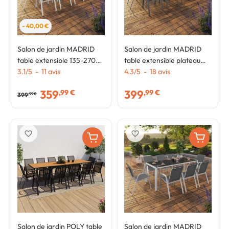
- 40,00 €
Salon de jardin MADRID
Salon de jardin MADRID
table extensible 135-270
table extensible plateau
CM et 12 chaises
3.1
/
5
-
11
avis
gris 135-270 CM et 12
4.3
/
5
-
18
avis
empilables blanc et gris
chaises empilables gris
359
399
,99 €
,99 €
anthracite
399
,99 €
favorite_border
favorite_border
Salon de jardin POLY table
Salon de jardin MADRID