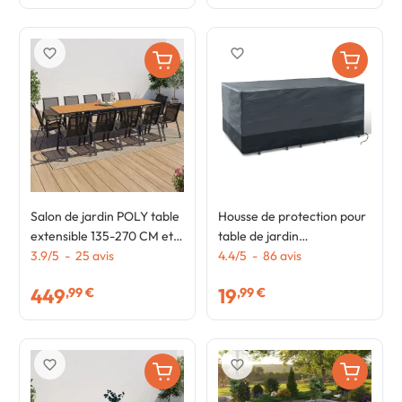
favorite_border
favorite_border
Salon de jardin POLY table
Housse de protection pour
extensible 135-270 CM et
table de jardin
12 chaises bois et gris
3.9
/
5
-
25
avis
rectangulaire 250 x 200 x
4.4
/
5
-
86
avis
foncé
74 cm
449
19
,99 €
,99 €
favorite_border
favorite_border