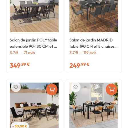
Salon de jardin POLY table
Salon de jardin MADRID
extensible 90-180 CM et 8
table 190 CM et 8 chaises
chaises gris foncé
3.7
/
5
-
71
avis
empilables gris anthracite
3.7
/
5
-
119
avis
349
249
,99 €
,99 €
favorite_border
favorite_border
- 30,00 €