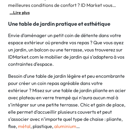
meilleures conditions de confort ? ID Market vous
présente un choix extrêmement varié de tables de
...Lire plus
jardin déclinées en une large gamme de matières et de
Une table de jardin pratique et esthétique
coloris. Métal, acier,
Envie d’aménager un petit coin de détente dans votre
espace extérieur où prendre vos repas ? Que vous ayez
un jardin, un balcon ou une terrasse, vous trouverez sur
IDMarket.com le mobilier de jardin qui s’adaptera à vos
contraintes d’espace.
Besoin d’une table de jardin légère et peu encombrante
pour créer un coin repas agréable dans votre
extérieur ? Misez sur une table de jardin pliante en acier
avec plateau en verre trempé qui n’aura aucun mal à
s’intégrer sur une petite terrasse. Chic et gain de place,
elle permet d’accueillir plusieurs couverts et peut
s’associer avec n’importe quel type de chaise : pliante,
fixe,
métal
, plastique,
aluminium
…