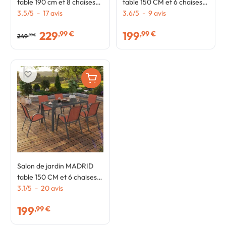
table 190 cm et 8 chaises
table 150 CM et 6 chaises
empilables mix color gris,
3.5
/
5
-
17
avis
empilables bleu canard
3.6
/
5
-
9
avis
noir et terracotta
229
199
,99 €
,99 €
249
,99 €
favorite_border
Salon de jardin MADRID
table 150 CM et 6 chaises
empilables terracotta et
3.1
/
5
-
20
avis
gris
199
,99 €