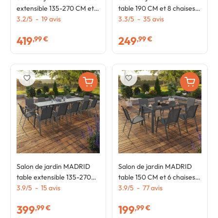
extensible 135-270 CM et
table 190 CM et 8 chaises
12 chaises bois et noir
3.2
/
5
-
19
avis
empilables blanc et gris
3.3
/
5
-
35
avis
419
249
,99 €
,99 €
favorite_border
favorite_border
Salon de jardin MADRID
Salon de jardin MADRID
table extensible 135-270
table 150 CM et 6 chaises
CM et 12 chaises
3.9
/
5
-
15
avis
empilables gris anthracite
3.9
/
5
-
77
avis
empilables gris anthracite
399
199
,99 €
,99 €