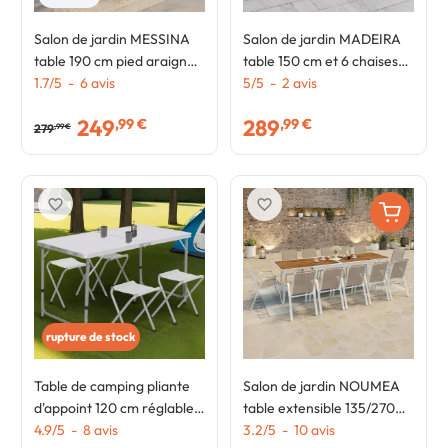
Salon de jardin MESSINA
Salon de jardin MADEIRA
table 190 cm pied araignée
table 150 cm et 6 chaises
plateau métal effet bois et
1.7
/
5
-
6
avis
cordage et textilène noir et
5
/
5
-
2
avis
8 chaises empilables noires
rotin clair
249
289
,99 €
,99 €
279
,99 €
favorite_border
favorite_border
rupture de stock
Table de camping pliante
Salon de jardin NOUMEA
d'appoint 120 cm réglable
table extensible 135/270
en hauteur et 4 tabourets
4.9
/
5
-
8
avis
CM plateau verre trempé
3.2
/
5
-
10
avis