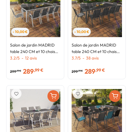
- 10,00 €
- 10,00 €
Salon de jardin MADRID
Salon de jardin MADRID
table 240 CM et 10 chaises
table 240 CM et 10 chaises
empilables blanc et gris
3.2
/
5
-
12
avis
empilables gris anthracite
3.7
/
5
-
38
avis
289
289
,99 €
,99 €
299
299
,99 €
,99 €
favorite_border
favorite_border