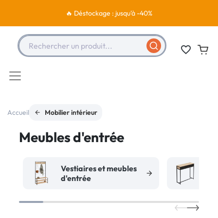
🔥 Déstockage : jusqu'à -40%
Rechercher un produit...
favorite_border
Accueil
Mobilier intérieur
Meubles d'entrée
Vestiaires et meubles
d'entrée