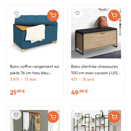
favorite_border
favorite_border
Banc coffre rangement sur
Banc d'entrée chaussures
pieds 76 cm tissu bleu
100 cm avec coussin LUIS
canard
3.9
/
5
-
13
avis
design industriel
4
/
5
-
18
avis
21
49
,99 €
,99 €
favorite_border
favorite_border