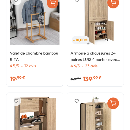
favorite_border
favorite_border
- 10,00 €
Valet de chambre bambou
Armoire à chaussures 24
RITA
paires LUIS 4 portes avec
4.5
/
5
-
12
avis
tiroir design industriel H.
4.6
/
5
-
23
avis
180 cm
19
139
,99 €
,99 €
149
,99 €
favorite_border
favorite_border