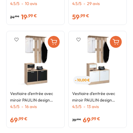
pied métal
4.5
/
5
-
10
avis
effet vieilli design industriel
4.5
/
5
-
29
avis
19
59
,99 €
,99 €
24
,99 €
favorite_border
favorite_border
- 10,00 €
Vestiaire d'entrée avec
Vestiaire d'entrée avec
miroir PAULIN design
miroir PAULIN design
hêtre portes noires
4.5
/
5
-
16
avis
hêtre portes blanches
4.5
/
5
-
13
avis
69
69
,99 €
,99 €
79
,99 €