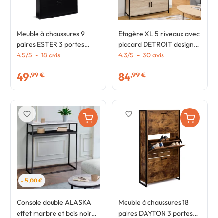
Meuble à chaussures 9
Etagère XL 5 niveaux avec
paires ESTER 3 portes
placard DETROIT design
métal noir et plateau façon
4.5
/
5
-
18
avis
industriel 170 CM
4.3
/
5
-
30
avis
hêtre design industriel
49
84
,99 €
,99 €
favorite_border
favorite_border
- 5,00 €
Console double ALASKA
Meuble à chaussures 18
effet marbre et bois noir
paires DAYTON 3 portes