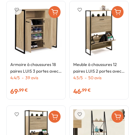
favorite_border
favorite_border
Armoire à chaussures 18
Meuble à chaussures 12
paires LUIS 3 portes avec
paires LUIS 2 portes avec
niche design industriel
4.4
/
5
-
39
avis
étagère supérieure design
4.5
/
5
-
50
avis
industriel
69
46
,99 €
,99 €
favorite_border
favorite_border