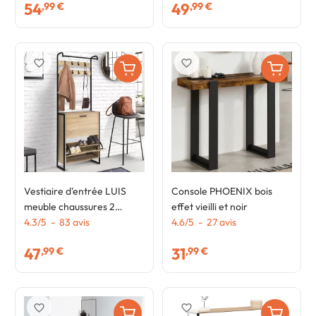
54
49
,99 €
,99 €
favorite_border
favorite_border
Vestiaire d'entrée LUIS
Console PHOENIX bois
meuble chaussures 2
effet vieilli et noir
portes design industriel
4.3
/
5
-
83
avis
4.6
/
5
-
27
avis
47
31
,99 €
,99 €
favorite_border
favorite_border