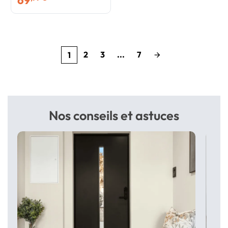
69
2
3
...
7
1
arrow_forward
Nos conseils et astuces