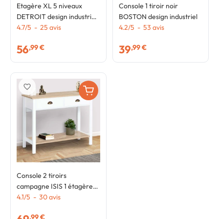
Etagère XL 5 niveaux
Console 1 tiroir noir
DETROIT design industriel
BOSTON design industriel
170 cm
4.7
/
5
-
25
avis
4.2
/
5
-
53
avis
56
39
,99 €
,99 €
favorite_border
Console 2 tiroirs
campagne ISIS 1 étagère
bois et blanc
4.1
/
5
-
30
avis
,99 €