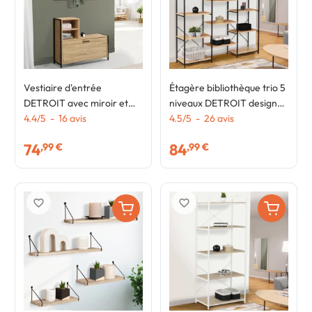
Vestiaire d'entrée
Étagère bibliothèque trio 5
DETROIT avec miroir et
niveaux DETROIT design
range-chaussures design
4.4
/
5
-
16
avis
industriel 170 cm
4.5
/
5
-
26
avis
industriel
74
84
,99 €
,99 €
favorite_border
favorite_border