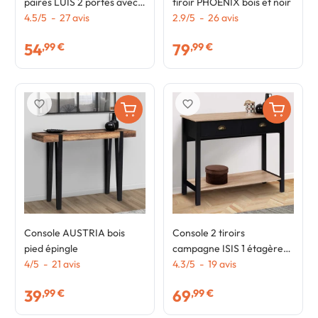
paires LUIS 2 portes avec
tiroir PHOENIX bois et noir
tiroir design industriel
4.5
/
5
-
27
avis
2.9
/
5
-
26
avis
54
79
,99 €
,99 €
favorite_border
favorite_border
Console AUSTRIA bois
Console 2 tiroirs
pied épingle
campagne ISIS 1 étagère
4
/
5
-
21
avis
bois et noir
4.3
/
5
-
19
avis
39
69
,99 €
,99 €