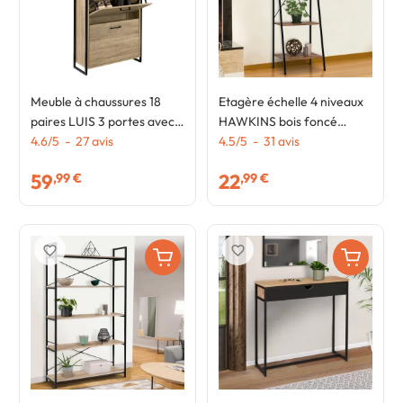
Meuble à chaussures 18
Etagère échelle 4 niveaux
paires LUIS 3 portes avec
HAWKINS bois foncé
étagère supérieure design
4.6
/
5
-
27
avis
design industriel 170 cm
4.5
/
5
-
31
avis
industriel
59
22
,99 €
,99 €
favorite_border
favorite_border