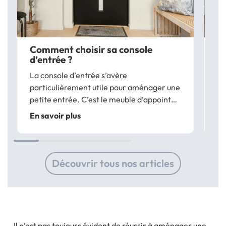
Comment choisir sa console
C
d’entrée ?
ch
La console d’entrée s’avère
Il 
particulièrement utile pour aménager une
ra
petite entrée. C’est le meuble d’appoint
Ce
indispensable pour décorer une entrée
l’
En savoir plus
En
exiguë et créer de nouveaux espaces de
év
rangement hyper pratiques dans ce lieu
qu
de passage. Fini les...
leu
Découvrir tous nos articles
Il n’est pas toujours évident de réussir à aménager une