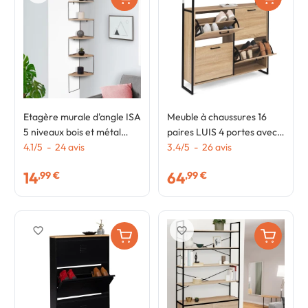
Etagère murale d'angle ISA
Meuble à chaussures 16
5 niveaux bois et métal
paires LUIS 4 portes avec
design industriel
4.1
/
5
-
24
avis
étagère supérieure design
3.4
/
5
-
26
avis
industriel
14
64
,99 €
,99 €
favorite_border
favorite_border