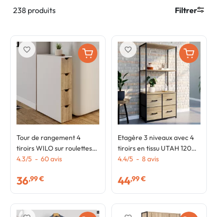
238 produits
Filtrer
favorite_border
favorite_border
Tour de rangement 4
Etagère 3 niveaux avec 4
tiroirs WILO sur roulettes
tiroirs en tissu UTAH 120
colonne gain de place
4.3
/
5
-
60
avis
cm meuble de rangement
4.4
/
5
-
8
avis
blanc et façon hêtre
design industriel
36
44
,99 €
,99 €