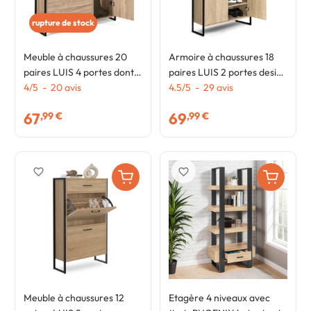
rupture de stock
Meuble à chaussures 20
Armoire à chaussures 18
paires LUIS 4 portes dont 1
paires LUIS 2 portes design
placard design industriel
4
/
5
-
20
avis
industriel
4.5
/
5
-
29
avis
67
69
,99 €
,99 €
favorite_border
favorite_border
Meuble à chaussures 12
Etagère 4 niveaux avec