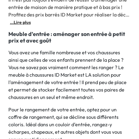
entrée de maison de manière pratique et à bas prix !
Profitez des prix barrés ID Market pour réaliser la déco
de votre entrée. Optimisez l’aménagement de celle-ci
...Lire plus
grâce à des meubles pour entrée tels que des vestiaires,
Meuble d’entrée : aménager son entrée à petit
meubles à chaussures, ou encore des coffres de
prix et avec goût
Vous avez une famille nombreuse et vos chaussures
ainsi que celles de vos enfants prennent de la place ?
Vous ne savez pas vraiment comment les ranger ? Le
meuble à chaussures ID Market est LA solution pour
l’aménagement de votre entrée ! Il prend peu de place
et permet de stocker facilement toutes vos paires de
chaussures en un seul et même endroit.
Pour le rangement de votre entrée, optez pour un
coffre de rangement, qui se décline sous différents
coloris. Idéal dans un couloir d’entrée, rangez-y
écharpes, chapeaux, et autres objets dont vous vous