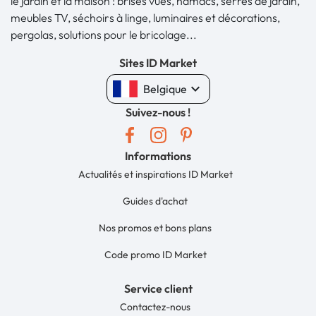
le jardin et la maison : brises vues, hamacs, serres de jardin,
meubles TV, séchoirs à linge, luminaires et décorations,
pergolas, solutions pour le bricolage...
Sites ID Market
keyboard_arrow_down
Belgique
Suivez-nous !
Informations
Actualités et inspirations ID Market
Guides d'achat
Nos promos et bons plans
Code promo ID Market
Service client
Contactez-nous