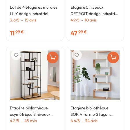
Lot de 4 étagères murales
Etagère 5 niveaux
LILY design industriel
DETROIT design industriel
3.6
/
5
-
15
avis
bois et métal blanc 170 cm
4.9
/
5
-
10
avis
11
47
,99 €
,99 €
favorite_border
favorite_border
Etagère bibliothèque
Etagère bibliothèque
asymétrique 8 niveaux
SOFIA forme S façon
DETROIT design industriel
4.2
/
5
-
45
avis
hêtre et blanc 189 cm
4.4
/
5
-
34
avis
161 cm