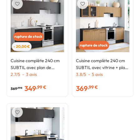
favorite_border
favorite_border
rupture de stock
rupture de stock
- 20,00 €
Cuisine complète 240 cm
Cuisine complète 240 cm
SUBTIL avec plan de
SUBTIL avec vitrine + plan
travail 7 éléments blanc et
2.7
/
5
-
3
avis
de travail 7 éléments noir
3.8
/
5
-
5
avis
gris
et façon hêtre
349
369
,99 €
,99 €
369
,99 €
favorite_border