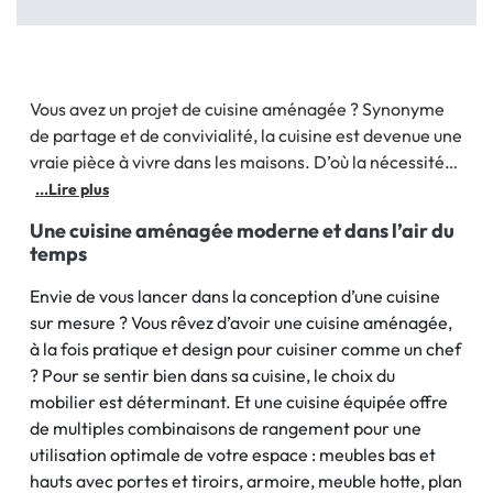
Vous avez un projet de cuisine aménagée ? Synonyme
de partage et de convivialité, la cuisine est devenue une
vraie pièce à vivre dans les maisons. D’où la nécessité
de miser sur des meubles de rangement fonctionnels et
...Lire plus
esthétiques pour un meilleur confort au quotidien.
Une cuisine aménagée moderne et dans l’air du
temps
Envie de vous lancer dans la conception d’une cuisine
sur mesure ? Vous rêvez d’avoir une cuisine aménagée,
à la fois pratique et design pour cuisiner comme un chef
? Pour se sentir bien dans sa cuisine, le choix du
mobilier est déterminant. Et une cuisine équipée offre
de multiples combinaisons de rangement pour une
utilisation optimale de votre espace : meubles bas et
hauts avec portes et tiroirs, armoire, meuble hotte, plan