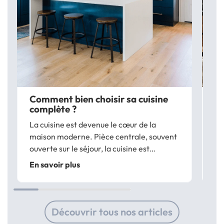
Comment bien choisir sa cuisine
Qu
complète ?
cu
La cuisine est devenue le cœur de la
La
maison moderne. Pièce centrale, souvent
le
ouverte sur le séjour, la cuisine est
où
aujourd’hui le lieu où l’on prépare et où l’on
mo
En savoir plus
En
prend les repas, mais aussi cette pièce où
pa
l’on se retrouve pour des moments...
no
pa
Découvrir tous nos articles