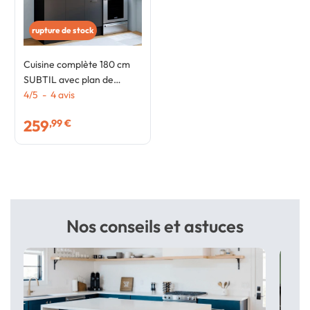
rupture de stock
Cuisine complète 180 cm
SUBTIL avec plan de
travail 5 éléments noir et
4
/
5
-
4
avis
plateaux bois
259
,99 €
Nos conseils et astuces