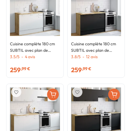
Cuisine complète 180 cm
Cuisine complète 180 cm
SUBTIL avec plan de
SUBTIL avec plan de
travail 5 éléments bois et
3.5
/
5
-
4
avis
travail 5 éléments bois et
3.8
/
5
-
12
avis
blanc
noir
259
259
,99 €
,99 €
favorite_border
favorite_border