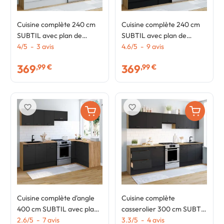
Cuisine complète 240 cm
Cuisine complète 240 cm
SUBTIL avec plan de
SUBTIL avec plan de
travail 7 éléments bois et
4
/
5
-
3
avis
travail 7 éléments bois et
4.6
/
5
-
9
avis
blanc
noir
369
369
,99 €
,99 €
favorite_border
favorite_border
Cuisine complète d'angle
Cuisine complète
400 cm SUBTIL avec plan
casserolier 300 cm SUBTIL
de travail 7 élements bois
2.6
/
5
-
7
avis
avec plan de travail 9
3.3
/
5
-
4
avis