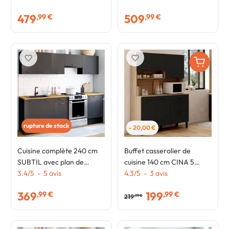
et noir
éléments bois et noir
479
509
,99 €
,99 €
favorite_border
favorite_border
rupture de stock
- 20,00 €
Cuisine complète 240 cm
Buffet casserolier de
SUBTIL avec plan de
cuisine 140 cm CINA 5
travail 7 éléments noir et
3.4
/
5
-
5
avis
portes + 3 tiroirs façon
4.3
/
5
-
3
avis
plateaux bois
hêtre et noir
369
199
,99 €
,99 €
219
,99 €