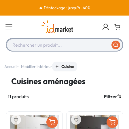
🔥 Déstockage : jusqu'à -40%
Rechercher un produit...
Accueil
Mobilier intérieur
Cuisine
Cuisines aménagées
11 produits
Filtrer
favorite_border
favorite_border