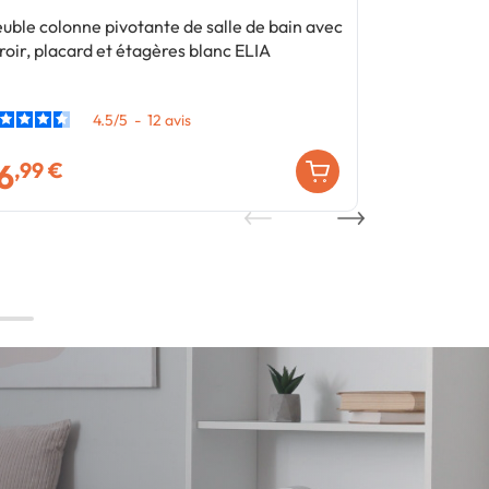
uble colonne pivotante de salle de bain avec
Etagère éche
roir, placard et étagères blanc ELIA
design indust
4.5
/
5
-
12
avis
6
22
,99 €
,99 €