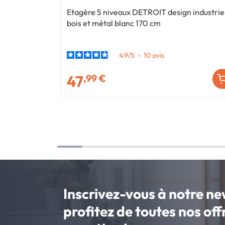
Etagère 5 niveaux DETROIT design industrie
bois et métal blanc 170 cm
4.9
/
5
-
10
avis
47
,99 €
Inscrivez-vous à notre ne
profitez de toutes nos of