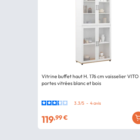
Vitrine buffet haut H. 176 cm vaisselier VITO
portes vitrées blanc et bois
3.3
/
5
-
4
avis
119
,99 €