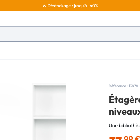
🔥 Déstockage : jusqu'à -40%
Référence : 13878
Étagère
niveau
Une bibliothèq
,99 