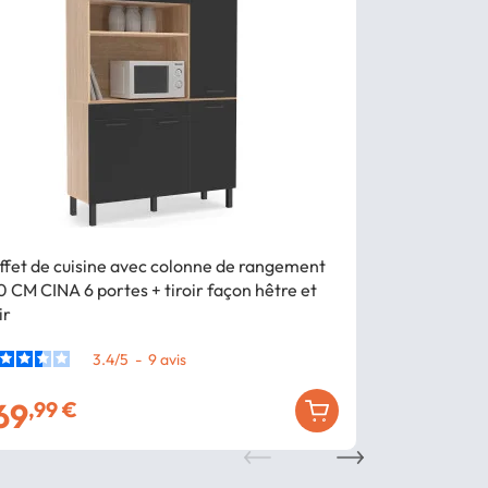
ffet de cuisine avec colonne de rangement
Buffet de cu
0 CM CINA 6 portes + tiroir façon hêtre et
120 CM CINA 6
ir
blanc
3.4
/
5
-
9
avis
69
169
,99 €
,99 €