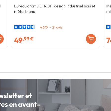
l
Bureau droit DETROIT design industriel bois et
Me
métal blanc
mi
4.6
/
5
-
21
avis
49
7
,99 €
wsletter et
fres en avant-