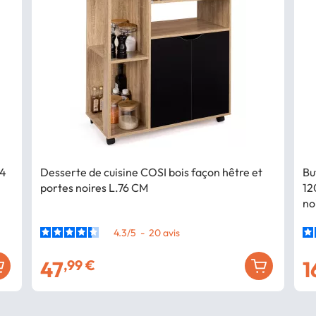
 4
Desserte de cuisine COSI bois façon hêtre et
Bu
portes noires L.76 CM
12
no
4.3
/
5
-
20
avis
47
1
,99 €