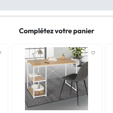
Complétez votre panier
border
favorite_border