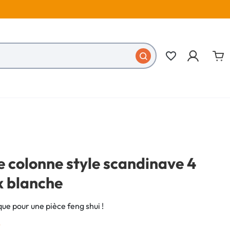
favorite_border
 colonne style scandinave 4
x blanche
ue pour une pièce feng shui !
€