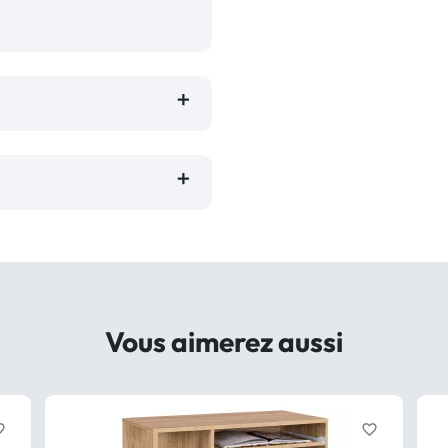
Vous aimerez aussi
border
favorite_border