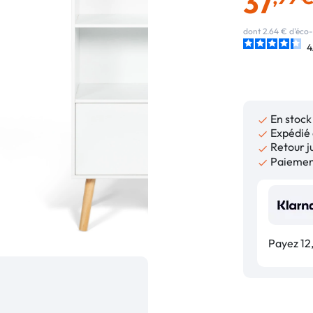
37
dont 2.64 € d'éco-
4
En stock

Expédié 

Retour ju

Paiement

Payez 12,