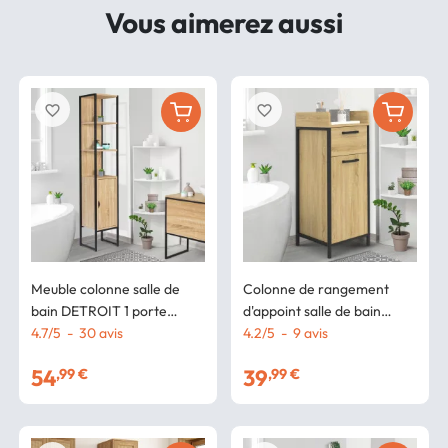
Vous aimerez aussi
favorite_border
favorite_border
Meuble colonne salle de
Colonne de rangement
bain DETROIT 1 porte
d'appoint salle de bain
design industriel
4.7
/
5
-
30
avis
DETROIT 1 tiroir 1 placard
4.2
/
5
-
9
avis
design industriel
54
39
,99 €
,99 €