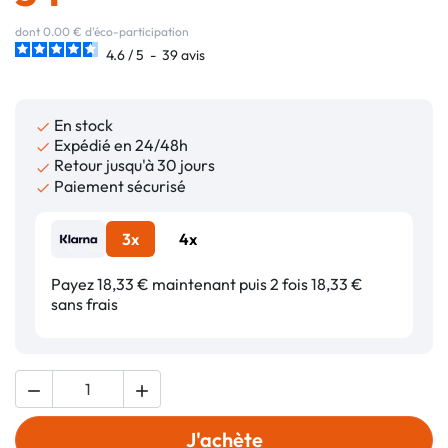
dont 0.00 € d'éco-participation
4.6
/
5
-
39
avis
En stock

Expédié en 24/48h

Retour jusqu'à 30 jours

Paiement sécurisé

3x
4x
Payez 18,33 € maintenant puis 2 fois 18,33 €
sans frais


J'achète