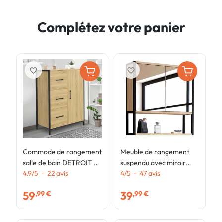
Complétez votre panier
favorite_border
favorite_border
Commode de rangement
Meuble de rangement
P
salle de bain DETROIT 3
suspendu avec miroir
n
tiroirs 1 placard design
4.9
/
5
-
22
avis
pour salle de bain
4
/
5
-
47
avis
é
4
industriel
DETROIT design
i
59
39
,99 €
,99 €
industriel