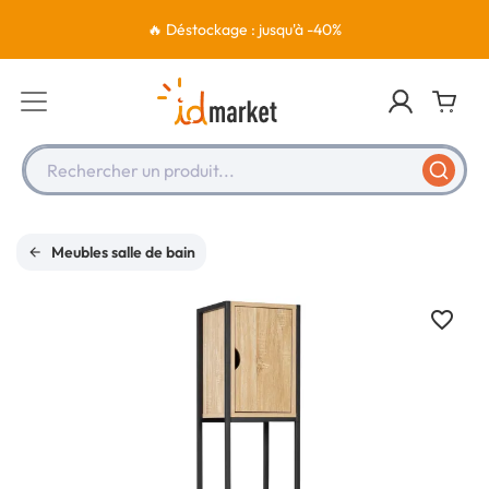
🔥 Déstockage : jusqu'à -40%
Rechercher un produit...
Meubles salle de bain
favorite_border