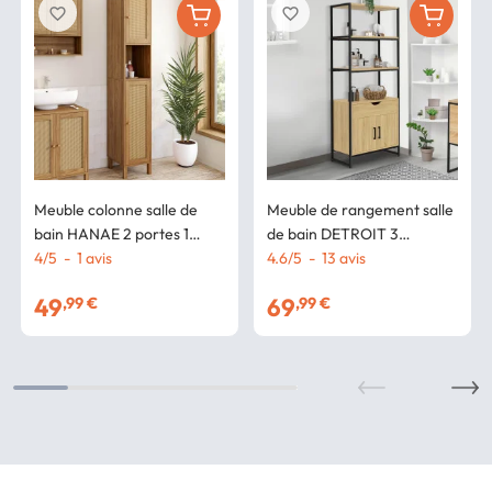
favorite_border
favorite_border
Meuble colonne salle de
Meuble de rangement salle
bain HANAE 2 portes 1
de bain DETROIT 3
niche effet naturel cannage
4
/
5
-
1
avis
étagères 1 placard 1 tiroir
4.6
/
5
-
13
avis
design industriel
49
69
,99 €
,99 €