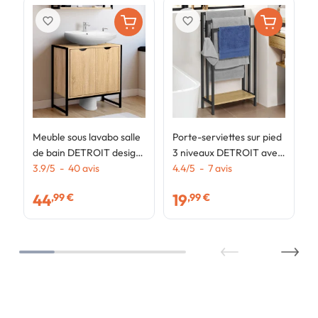
favorite_border
favorite_border
Meuble sous lavabo salle
Porte-serviettes sur pied
de bain DETROIT design
3 niveaux DETROIT avec
industriel
3.9
/
5
-
40
avis
étagère design industriel
4.4
/
5
-
7
avis
44
19
,99 €
,99 €