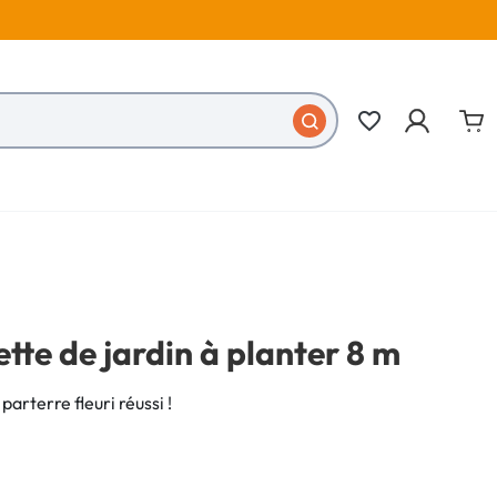
favorite_border
tte de jardin à planter 8 m
parterre fleuri réussi !