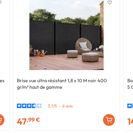
border
favorite_border
tes
Brise vue ultra résistant 1,8 x 10 M noir 400
Bo
gr/m² haut de gamme
5 
3.7
/
5
-
6
avis
47
1
,99 €