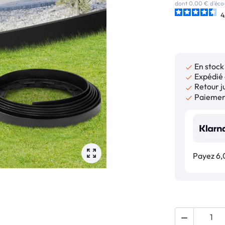
dont 0.00 € d'éco
4
En stock

Expédié 

Retour ju

Paiement

Payez 6,0
