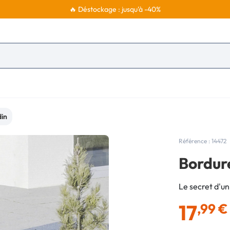
🔥 Déstockage : jusqu'à -40%
din
Référence : 14472
Bordure
Le secret d'un 
17
,99 €