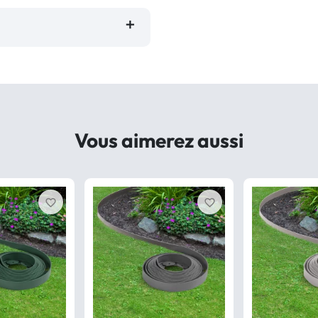
Vous aimerez aussi
favorite_border
favorite_border