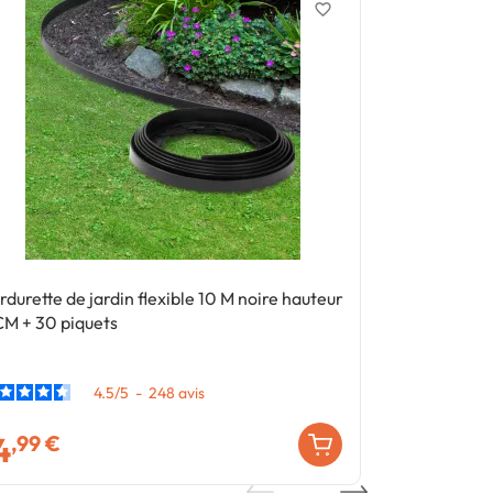
favorite_border
rdurette de jardin flexible 10 M noire hauteur
Lot de 2 mâts
CM + 30 piquets
d'ombrage H.
4.5
/
5
-
248
avis
4
32
,99 €
,99 €