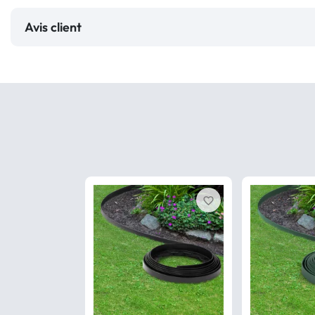
Avis client
favorite_border