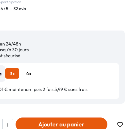
-participation
.6
/
5
-
32
avis
en 24/48h
squ'à 30 jours
 sécurisé
3x
4x
1 € maintenant puis 2 fois 5,99 € sans frais
Ajouter au panier
favorite_border
