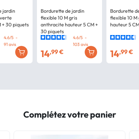
 jardin
Bordurette de jardin
Bordurette de
 verte
flexible 10 M gris
flexible 10 M
 + 30 piquets
anthracite hauteur 5 CM +
hauteur 5 CM
30 piquets
4.6
/
5
-
4.6
/
5
-
91
avis
103
avis
14
14
,99 €
,99 €
Complétez votre panier