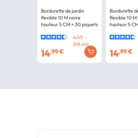
Bordurette de jardin
Bordurette de
flexible 10 M noire
flexible 10 M
hauteur 5 CM + 30 piquets
hauteur 5 CM
4.5
/
5
-
248
avis
14
14
,99 €
,99 €