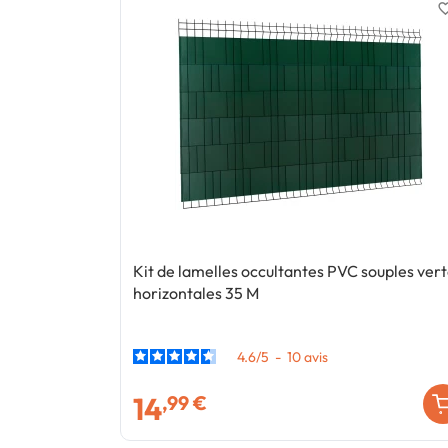
favorite_
Kit de lamelles occultantes PVC souples ver
horizontales 35 M
4.6
/
5
-
10
avis
14
,99 €