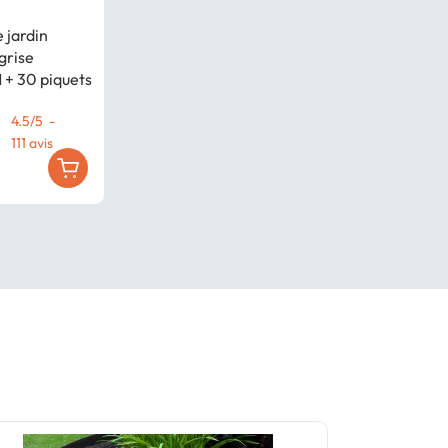
 jardin
 grise
 + 30 piquets
4.5
/
5
-
111
avis