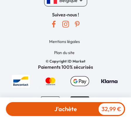
keyboard_arrow_down
Belgique
Suivez-nous !
Mentions légales
Plan du site
© Copyright ID Market
Paiements 100% sécurisés
J'achète
32,99 €