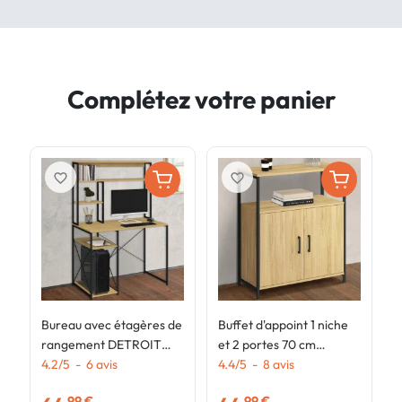
Complétez votre panier
favorite_border
favorite_border
Bureau avec étagères de
Buffet d'appoint 1 niche
B
rangement DETROIT
et 2 portes 70 cm
2
design industriel
4.2
/
5
-
6
avis
DETROIT design
4.4
/
5
-
8
avis
p
4
industriel
,99 €
,99 €