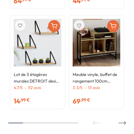
64
44
favorite_border
favorite_border
Lot de 3 étagères
Meuble vinyle, buffet de
murales DETROIT design
rangement 100cm
industriel
4.7
/
5
-
92
avis
DETROIT bois et noir
3.3
/
5
-
13
avis
design industriel
14
69
,99 €
,99 €