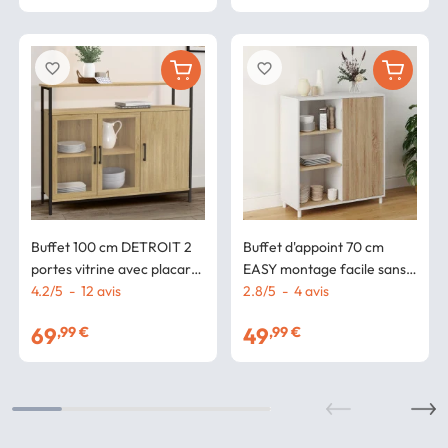
favorite_border
favorite_border
Buffet 100 cm DETROIT 2
Buffet d'appoint 70 cm
portes vitrine avec placards
EASY montage facile sans
design industriel
4.2
/
5
-
12
avis
outils 3 étagères et 1 porte
2.8
/
5
-
4
avis
coulissante réversible blanc
69
49
,99 €
,99 €
et bois