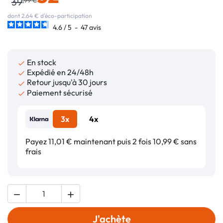
39
dont 2.64 € d'éco-participation
4.6
/
5
-
47
avis
En stock

Expédié en 24/48h

Retour jusqu'à 30 jours

Paiement sécurisé

3x
4x
Payez 11,01 € maintenant puis 2 fois 10,99 € sans
frais


J'achète