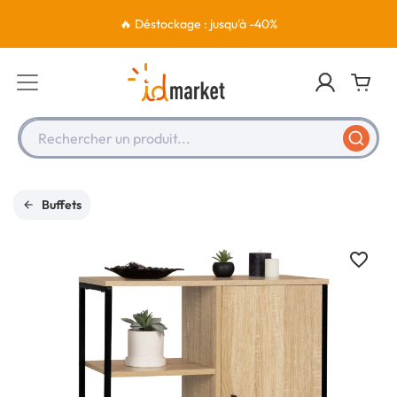
🔥 Déstockage : jusqu'à -40%
Rechercher un produit...
Buffets
favorite_border