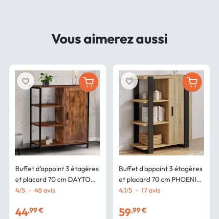
Vous aimerez aussi
favorite_border
favorite_border
Buffet d'appoint 3 étagères
Buffet d'appoint 3 étagères
et placard 70 cm DAYTON
et placard 70 cm PHOENIX
effet vieilli design industriel
4
/
5
-
48
avis
bois et noir
4.1
/
5
-
17
avis
44
59
,99 €
,99 €