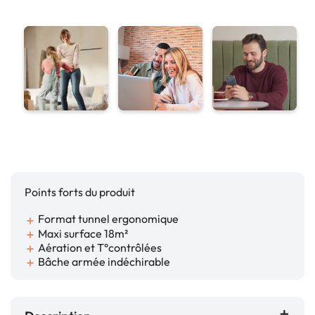
Points forts du produit
Format tunnel ergonomique
add
Maxi surface 18m²
add
Aération et T°contrôlées
add
Bâche armée indéchirable
add