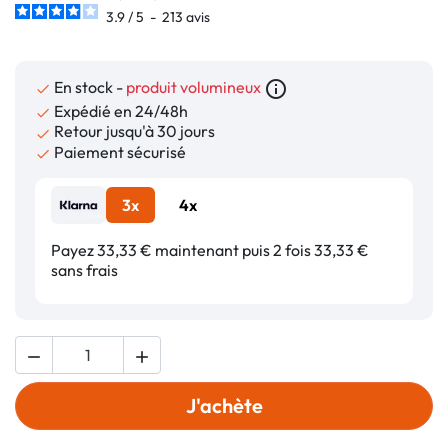
3.9
/
5
-
213
avis
En stock -
produit volumineux
info_outline

Expédié en 24/48h

Retour jusqu'à 30 jours

Paiement sécurisé

3x
4x
Payez 33,33 € maintenant puis 2 fois 33,33 €
sans frais


J'achète