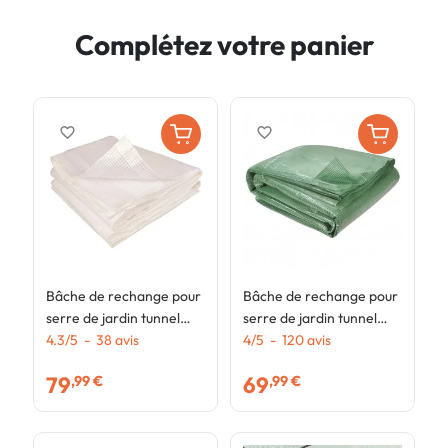
Complétez votre panier
favorite_border
favorite_border
Bâche de rechange pour
Bâche de rechange pour
B
serre de jardin tunnel
serre de jardin tunnel
s
18m² 6 x 3 x 2 m anti-UV
4.3
/
5
-
38
avis
18m² 6 x 3 x 2 m anti-UV
4
/
5
-
120
avis
2
3
avec porte et fenêtres
avec porte et fenêtres
a
79
69
,99 €
,99 €
CRIMÉE blanche toutes
CRIMÉE verte
D
saisons