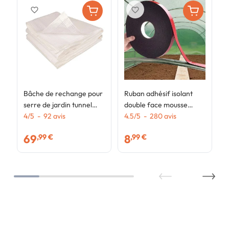
favorite_border
favorite_border
Bâche de rechange pour
Ruban adhésif isolant
serre de jardin tunnel
double face mousse
18m² 6 x 3 x 2 m anti-UV
4
/
5
-
92
avis
thermique anti-chaleur
4.5
/
5
-
280
avis
avec porte et fenêtres
pour arceaux de serre de
69
8
,99 €
,99 €
CRIMÉE blanche
jardin