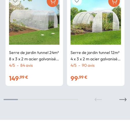
favorite_border
favorite_border
Serre de jardin tunnel 24m²
Serre de jardin tunnel 12m²
8 x 3 x 2 m acier galvanisé +
4 x 3 x 2 m acier galvanisé +
bâche anti-UV avec porte
4
/
5
-
84
avis
bâche anti-UV avec porte
4
/
5
-
90
avis
et fenêtres DES ANDES
et fenêtres ZEBRA
149
99
,99 €
,99 €
blanche
blanches toutes saisons