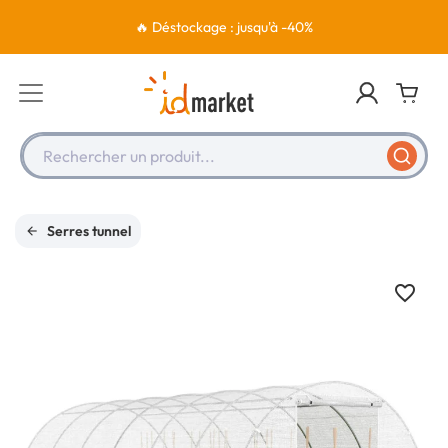
🔥 Déstockage : jusqu'à -40%
Rechercher un produit...
Serres tunnel
favorite_border