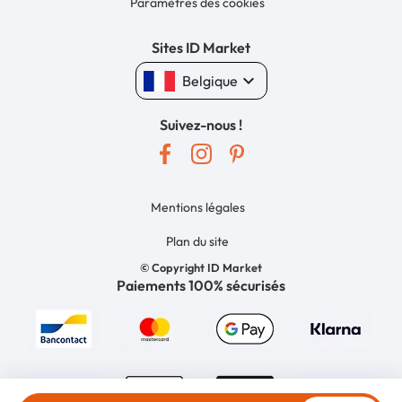
Paramètres des cookies
Sites ID Market
keyboard_arrow_down
Belgique
Suivez-nous !
Mentions légales
Plan du site
© Copyright ID Market
Paiements 100% sécurisés