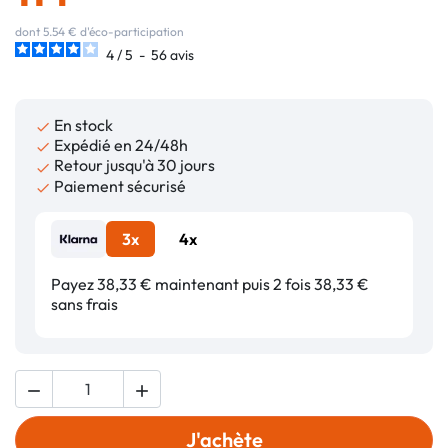
dont 5.54 € d'éco-participation
4
/
5
-
56
avis
En stock

Expédié en 24/48h

Retour jusqu'à 30 jours

Paiement sécurisé

3x
4x
Payez 38,33 € maintenant puis 2 fois 38,33 €
sans frais


J'achète