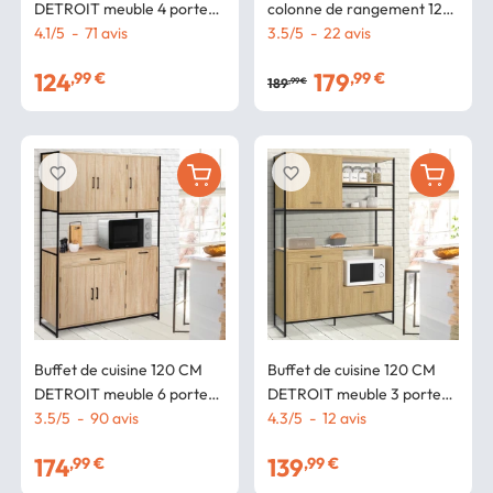
DETROIT meuble 4 portes
colonne de rangement 120
design industriel + tiroir
4.1
/
5
-
71
avis
CM DETROIT 6 portes +
3.5
/
5
-
22
avis
tiroir design industriel
124
179
,99 €
,99 €
189
,99 €
favorite_border
favorite_border
Buffet de cuisine 120 CM
Buffet de cuisine 120 CM
DETROIT meuble 6 portes
DETROIT meuble 3 portes
design industriel + tiroir
3.5
/
5
-
90
avis
+ 1 tiroir design industriel
4.3
/
5
-
12
avis
174
139
,99 €
,99 €