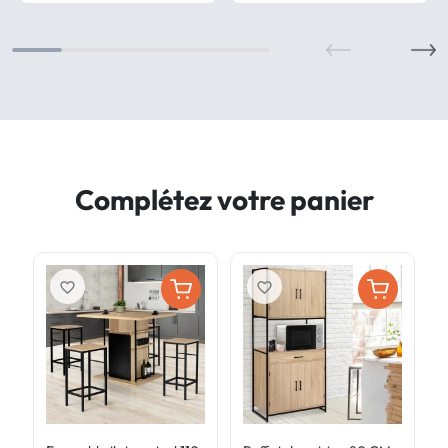
Complétez votre panier
favorite_border
favorite_border