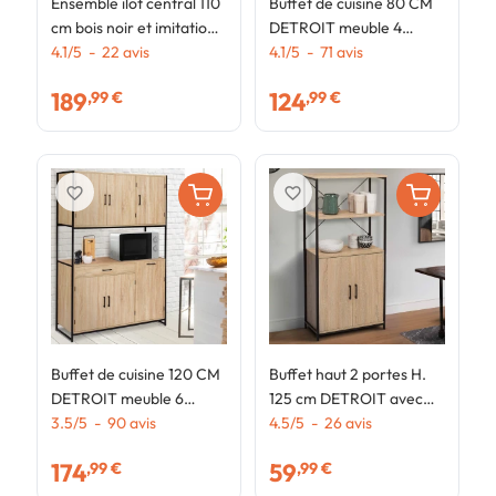
Ensemble ilot central 110
Buffet de cuisine 80 CM
B
cm bois noir et imitation
DETROIT meuble 4
c
hêtre et 4 tabourets
4.1
/
5
-
22
avis
portes design industriel +
4.1
/
5
-
71
avis
1
4
design industriel
tiroir
p
189
124
,99 €
,99 €
i
favorite_border
favorite_border
Buffet de cuisine 120 CM
Buffet haut 2 portes H.
DETROIT meuble 6
125 cm DETROIT avec
portes design industriel +
3.5
/
5
-
90
avis
étagères design
4.5
/
5
-
26
avis
tiroir
industriel
174
59
,99 €
,99 €