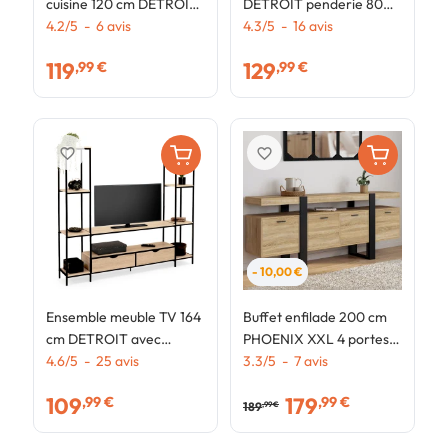
cuisine 120 cm DETROIT
DETROIT penderie 80
é
plan de travail H.83 cm 1
4.2
/
5
-
6
avis
cm avec étagères
4.3
/
5
-
16
avis
c
4
porte + 3 tiroirs design
rangement maxi
119
129
,99 €
,99 €
industriel
capacité design industriel
favorite_border
favorite_border
- 10,00 €
Ensemble meuble TV 164
Buffet enfilade 200 cm
cm DETROIT avec
PHOENIX XXL 4 portes
étagères design
4.6
/
5
-
25
avis
avec niche bois et noir
3.3
/
5
-
7
avis
industriel
109
179
,99 €
,99 €
189
,99 €