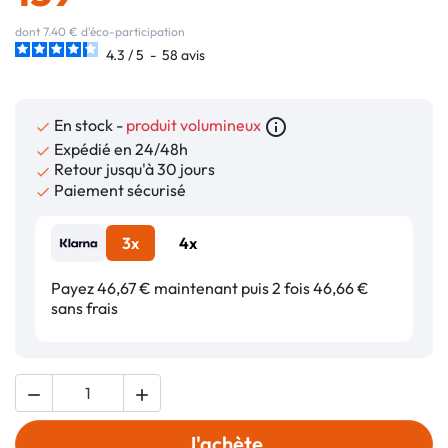
dont 7.40 € d'éco-participation
4.3
/
5
-
58
avis
En stock -
produit volumineux
info_outline

Expédié en 24/48h

Retour jusqu'à 30 jours

Paiement sécurisé

3x
4x
Payez 46,67 € maintenant puis 2 fois 46,66 €
sans frais


J'achète