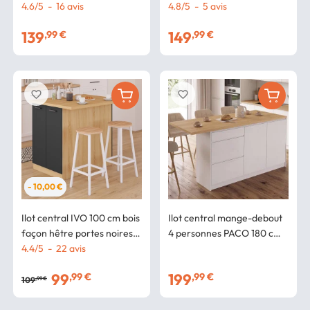
rangements
4.6
/
5
-
16
avis
manger extensible intégrée
4.8
/
5
-
5
avis
façon hêtre
139
149
,99 €
,99 €
favorite_border
favorite_border
- 10,00 €
Ilot central IVO 100 cm bois
Ilot central mange-debout
façon hêtre portes noires
4 personnes PACO 180 cm
avec plan de travail
4.4
/
5
-
22
avis
casserolier 3 tiroirs et 2
portes blanc avec plan de
99
199
,99 €
,99 €
travail façon hêtre
109
,99 €