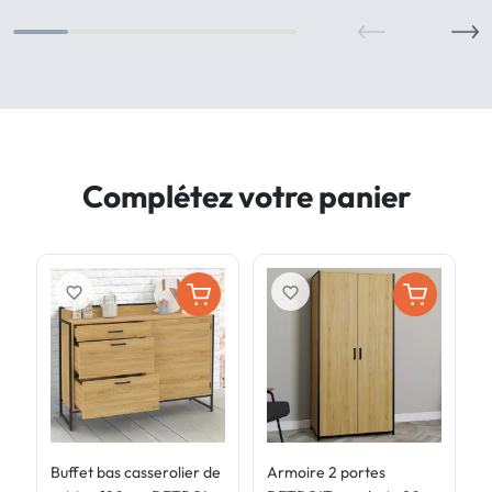
Complétez votre panier
favorite_border
favorite_border
Buffet bas casserolier de
Armoire 2 portes
B