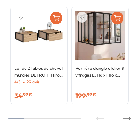
cm
favorite_border
favorite_border
Lot de 2 tables de chevet
Verrière d'angle atelier 8
murales DETROIT 1 tiroir
vitrages L. 116 x l.116 x
étagère suspendue bois
4
/
5
-
29
avis
H.108 cm en métal noir et
et métal noir design
verre trempé
34
199
,99 €
,99 €
industriel