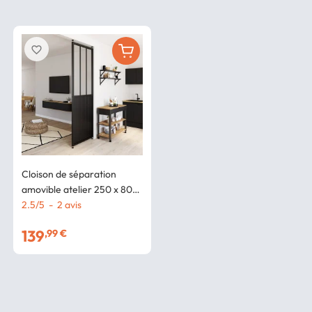
favorite_border
Cloison de séparation
amovible atelier 250 x 80
cm effet métal noir et verre
2.5
/
5
-
2
avis
trempé
139
,99 €