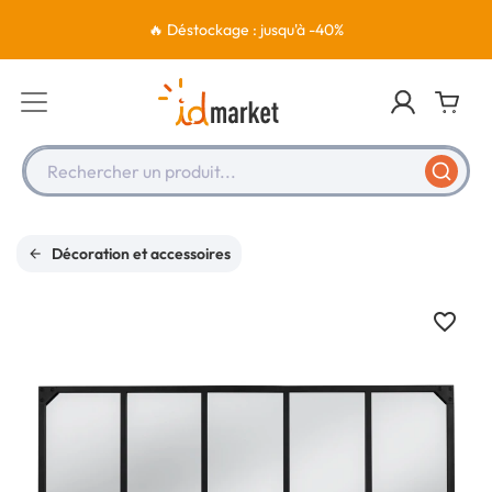
🔥 Déstockage : jusqu'à -40%
Rechercher un produit...
Décoration et accessoires
favorite_border