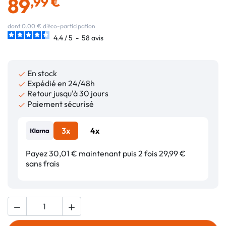
89
,99 €
dont 0.00 € d'éco-participation
4.4
/
5
-
58
avis
En stock

Expédié en 24/48h

Retour jusqu'à 30 jours

Paiement sécurisé

3x
4x
Payez 30,01 € maintenant puis 2 fois 29,99 €
sans frais

