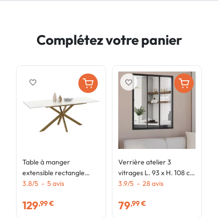
Complétez votre panier
favorite_border
favorite_border
Table à manger
Verrière atelier 3
V
extensible rectangle
vitrages L. 93 x H. 108 cm
v
ALIX 6-10 personnes
3.8
/
5
-
5
avis
en métal noir et verre
3.9
/
5
-
28
avis
c
4
pied araignée laiton
trempé
t
129
79
,99 €
,99 €
plateau effet marbre
1
doré ALASKA 160 - 200