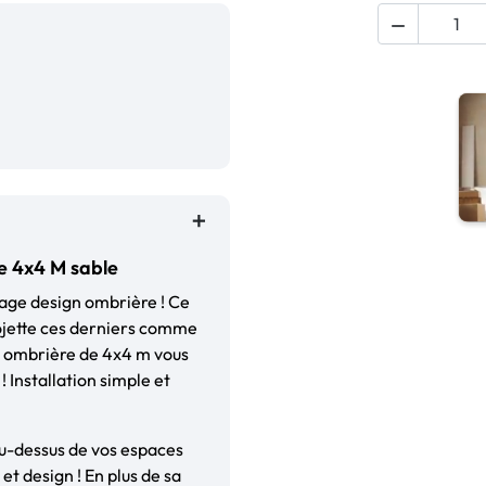

e 4x4 M sable
age design ombrière ! Ce
rojette ces derniers comme
re ombrière de 4x4 m vous
 Installation simple et
au-dessus de vos espaces
et design ! En plus de sa