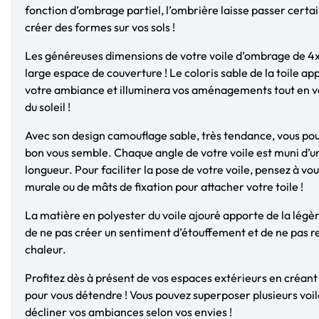
fonction d’ombrage partiel, l’ombrière laisse passer certa
créer des formes sur vos sols !
Les généreuses dimensions de votre voile d’ombrage de 4
large espace de couverture ! Le coloris sable de la toile ap
votre ambiance et illuminera vos aménagements tout en v
du soleil !
Avec son design camouflage sable, très tendance, vous pour
bon vous semble. Chaque angle de votre voile est muni d’u
longueur. Pour faciliter la pose de votre voile, pensez à vou
murale ou de mâts de fixation pour attacher votre toile !
La matière en polyester du voile ajouré apporte de la légèr
de ne pas créer un sentiment d’étouffement et de ne pas r
chaleur.
Profitez dès à présent de vos espaces extérieurs en créa
pour vous détendre ! Vous pouvez superposer plusieurs voil
décliner vos ambiances selon vos envies !