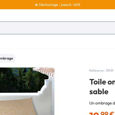
🔥 Déstockage : jusqu'à -40%
'ombrage
Référence : 15939
Toile 
sable
Un ombrage de
,99 €