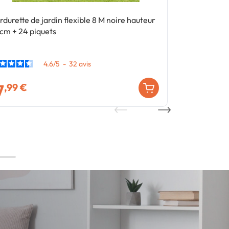
rdurette de jardin flexible 8 M noire hauteur
Bordurette de
 cm + 24 piquets
5 CM + 30 pi
4.6
/
5
-
32
avis
7
14
,99 €
,99 €