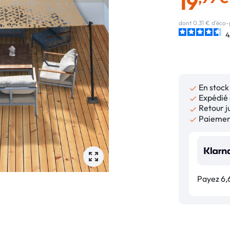
19
dont 0.31 € d'éco-
4
En stock

Expédié 

Retour ju

Paiement

Payez 6,6