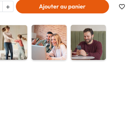
Ajouter au panier
favorite_border
