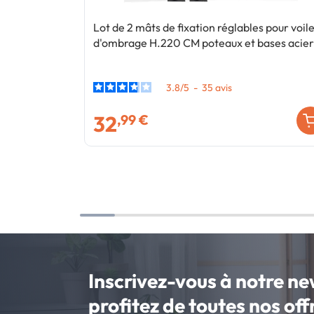
Lot de 2 mâts de fixation réglables pour voil
d'ombrage H.220 CM poteaux et bases acier
3.8
/
5
-
35
avis
32
,99 €
Inscrivez-vous à notre ne
profitez de toutes nos of