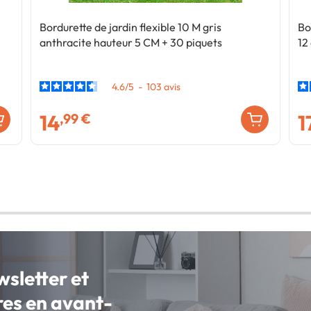
e
Bordurette de jardin flexible 10 M gris
Bo
anthracite hauteur 5 CM + 30 piquets
12
4.6
/
5
-
103
avis
14
1
,99 €
wsletter et
fres en avant-