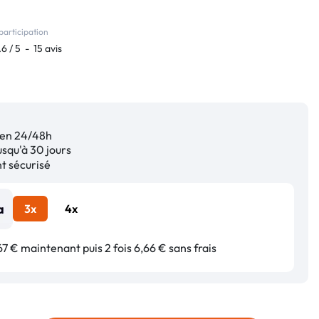
participation
.6
/
5
-
15
avis
en 24/48h
squ'à 30 jours
 sécurisé
3x
4x
7 € maintenant puis 2 fois 6,66 € sans frais