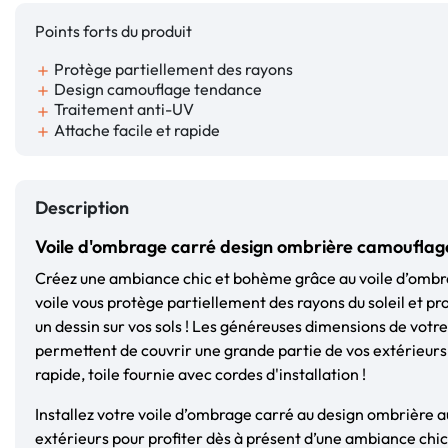
Points forts du produit
Protège partiellement des rayons
add
Design camouflage tendance
add
Traitement anti-UV
add
Attache facile et rapide
add
Description
Voile d'ombrage carré design ombrière camouflag
Créez une ambiance chic et bohème grâce au voile d’ombr
voile vous protège partiellement des rayons du soleil et p
un dessin sur vos sols ! Les généreuses dimensions de vot
permettent de couvrir une grande partie de vos extérieurs !
rapide, toile fournie avec cordes d'installation !
Installez votre voile d’ombrage carré au design ombrière 
extérieurs pour profiter dès à présent d’une ambiance chic 