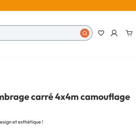
favorite_border
ombrage carré 4x4m camouflage
sign et esthétique !