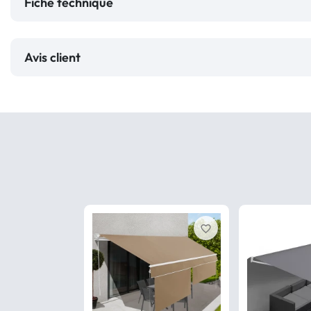
Fiche technique
Avis client
favorite_border