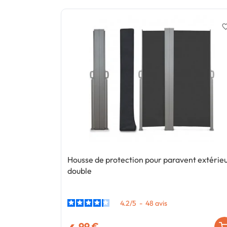
favorite_
Housse de protection pour paravent extérie
double
4.2
/
5
-
48
avis
,99 €