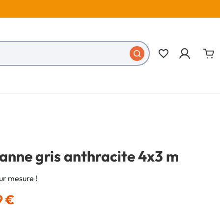
favorite_border
anne gris anthracite 4x3 m
r mesure !
9 €