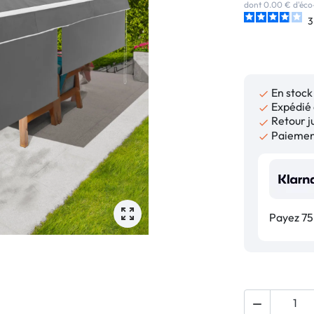
dont 0.00 € d'éco
3
En stock

Expédié 

Retour ju

Paiement

Payez 75,
