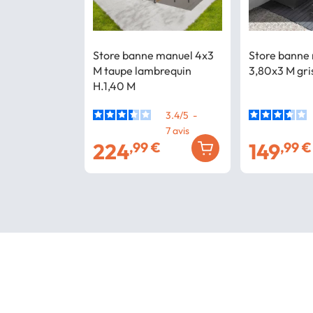
Store banne manuel 4x3
Store banne
M taupe lambrequin
3,80x3 M gri
H.1,40 M
3.4
/
5
-
7
avis
224
149
,99 €
,99 €