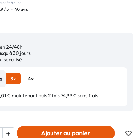
-participation
.9
/
5
-
40
avis
en 24/48h
squ'à 30 jours
 sécurisé
3x
4x
01 € maintenant puis 2 fois 74,99 € sans frais
Ajouter au panier
favorite_border
