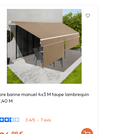
favorite_border
ore banne manuel 4x3 M taupe lambrequin
Kit de lamell
1,40 M
horizontales
3.4
/
5
-
7
avis
,99 €
,99 €