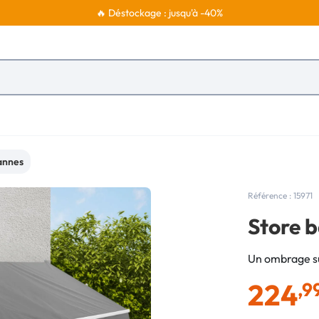
🔥 Déstockage : jusqu'à -40%
annes
Référence : 15971
Store b
Un ombrage su
224
,9