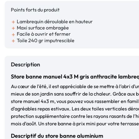
Points forts du produit
Lambrequin déroulable en hauteur
add
Maxi surface ombragée
add
Facile à ouvrir et fermer
add
Toile 240 gr imputrescible
add
Description
Store banne manuel 4x3 M gris anthracite lambreq
Au cœur de l’été, il est appréciable de se mettre à l’abri d’u
mieux de son jardin sans souffrir de la chaleur. Grâce aux 
store manuel 4x3 m, vous pouvez vous rassembler en famil
d’agréables repas estivaux. Les deux toiles verticales déro
protection supplémentaire contre les rayons rasants de l’hi
mois d’août. Un store banne à prix mini pour votre terrasse
Descriptif du store banne aluminium