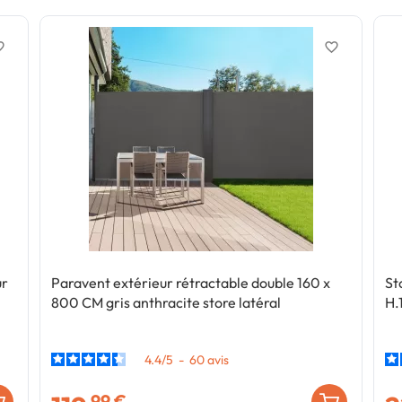
border
favorite_border
ur
Paravent extérieur rétractable double 160 x
St
800 CM gris anthracite store latéral
H.
4.4
/
5
-
60
avis
,99 €