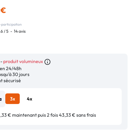
 €
-participation
.6
/
5
-
14
avis
 -
produit volumineux
info_outline
en 24/48h
squ'à 30 jours
 sécurisé
3x
4x
33 € maintenant puis 2 fois 43,33 € sans frais