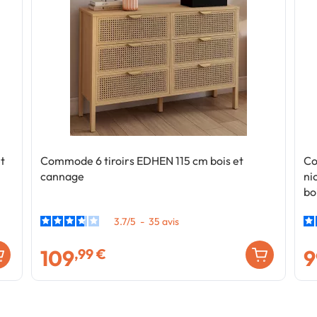
t
Commode 6 tiroirs EDHEN 115 cm bois et
Co
cannage
ni
bo
3.7
/
5
-
35
avis
109
9
,99 €