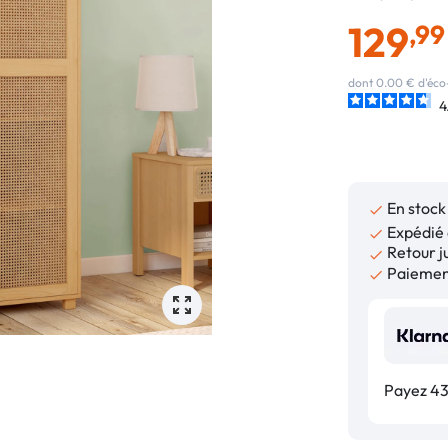
129
,99
dont 0.00 € d'éco
4
En stock

Expédié 

Retour ju

Paiement

Payez 43,