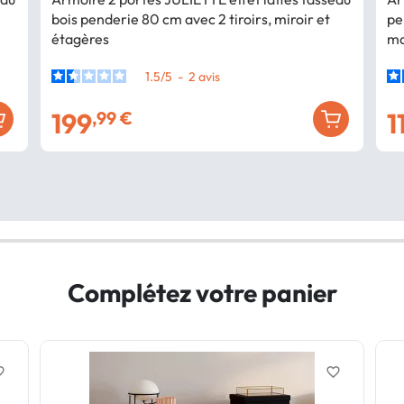
bois penderie 80 cm avec 2 tiroirs, miroir et
pe
étagères
ma
1.5
/
5
-
2
avis
199
1
,99 €
Complétez votre panier
border
favorite_border