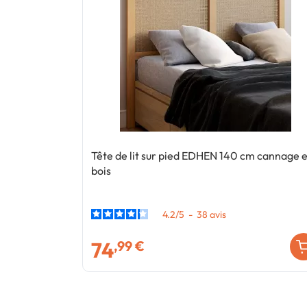
Tête de lit sur pied EDHEN 140 cm cannage e
bois
4.2
/
5
-
38
avis
74
,99 €