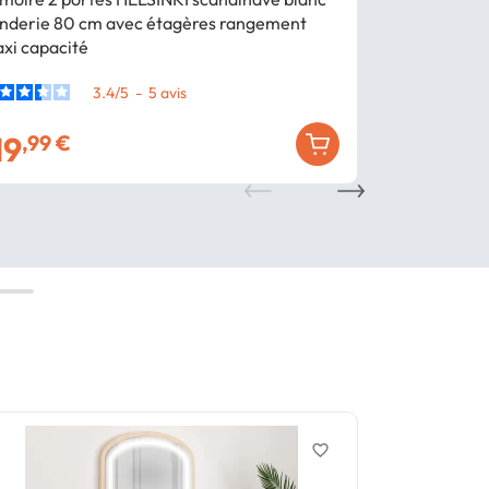
nderie 80 cm avec étagères rangement
SYLVIA blanc 
xi capacité
3.4
/
5
-
5
avis
19
64
,99 €
,99 €
favorite_border