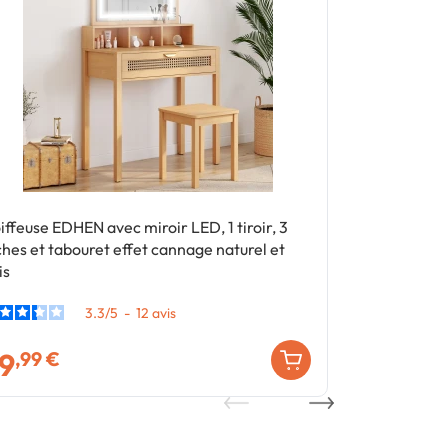
iffeuse EDHEN avec miroir LED, 1 tiroir, 3
Lot de 2 tab
ches et tabouret effet cannage naturel et
tiroir étagèr
is
3.3
/
5
-
12
avis
9
39
,99 €
,99 €