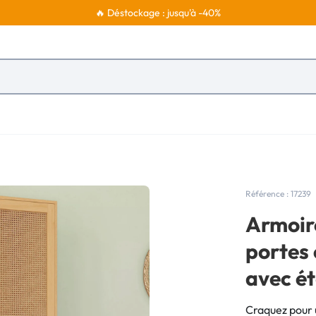
🔥 Déstockage : jusqu'à -40%
Référence : 17239
Armoir
portes 
avec é
Craquez pour 