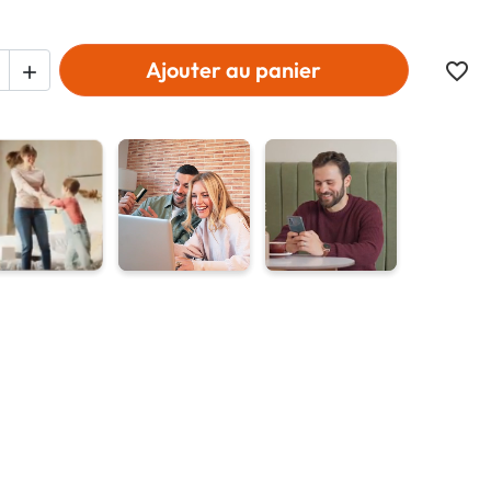
Ajouter au panier
favorite_border
