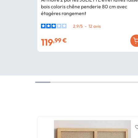
bois coloris chêne penderie 80 cm avec
étagères rangement
2.9
/
5
-
12
avis
119
,99 €
favorite_