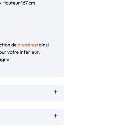
x Hauteur 167 cm
ection de
dressings
ainsi
our votre intérieur,
igne !