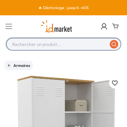
🔥 Déstockage : jusqu'à -40%
Rechercher un produit...
Armoires
favorite_border