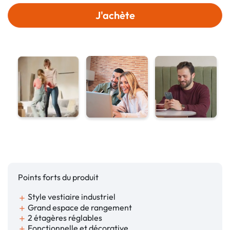
J'achète
Points forts du produit
Style vestiaire industriel
add
Grand espace de rangement
add
2 étagères réglables
add
Fonctionnelle et décorative
add