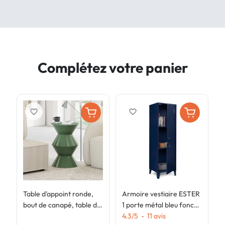
Complétez votre panier
favorite_border
favorite_border
Table d'appoint ronde,
Armoire vestiaire ESTER
A
bout de canapé, table de
1 porte métal bleu foncé
1
chevet IRENE 30 cm
design industriel
4.3
/
5
-
11
avis
i
3