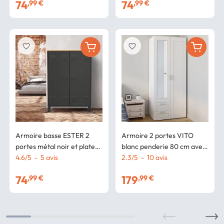
74
74
,99 €
,99 €
favorite_border
favorite_border
Armoire basse ESTER 2
Armoire 2 portes VITO
portes métal noir et plateau
blanc penderie 80 cm avec
bois design industriel
4.6
/
5
-
5
avis
2 tiroirs, miroir et étagères
2.3
/
5
-
10
avis
74
179
,99 €
,99 €