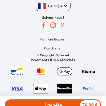
keyboard_arrow_down
Belgique
Suivez-nous !
Mentions légales
Plan du site
© Copyright ID Market
Paiements 100% sécurisés
J'achète
74,99 €