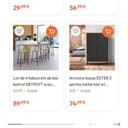
métal vert kaki
29
56
,99 €
,99 €
favorite_border
favorite_border
Lot de 4 tabourets de bar
Armoire basse ESTER 2
bistrot DETROIT avec
portes métal noir et
dossier arrondis design
4.2
/
5
-
6
avis
contour bois design
4
/
5
-
4
avis
industriel
industriel
89
74
,99 €
,99 €