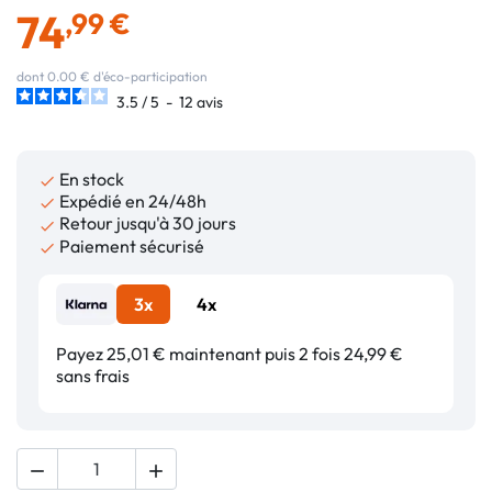
74
,99 €
dont 0.00 € d'éco-participation
3.5
/
5
-
12
avis
En stock

Expédié en 24/48h

Retour jusqu'à 30 jours

Paiement sécurisé

3x
4x
Payez 25,01 € maintenant puis 2 fois 24,99 €
sans frais

