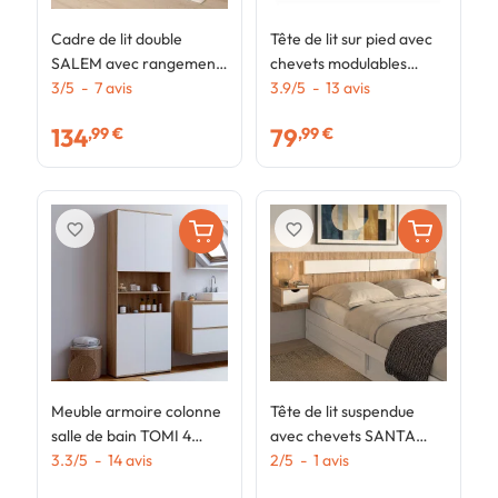
Cadre de lit double
Tête de lit sur pied avec
T
SALEM avec rangements
chevets modulables
C
et sommier 180 x 200 cm
3
/
5
-
7
avis
SAPA pour lit 140, 160 ou
3.9
/
5
-
13
avis
c
4
blanc
180 cm bois et noir
+
134
79
,99 €
,99 €
favorite_border
favorite_border
Meuble armoire colonne
Tête de lit suspendue
salle de bain TOMI 4
avec chevets SANTA
portes 2 niches façon
3.3
/
5
-
14
avis
pour lit 140, 160 et 180
2
/
5
-
1
avis
hêtre et blanc
cm bois et blanc