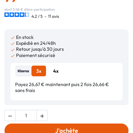
dont 3.48 € d'éco-participation
4.2
/
5
-
11
avis
En stock

Expédié en 24/48h

Retour jusqu'à 30 jours

Paiement sécurisé

3x
4x
Payez 26,67 € maintenant puis 2 fois 26,66 €
sans frais


J'achète