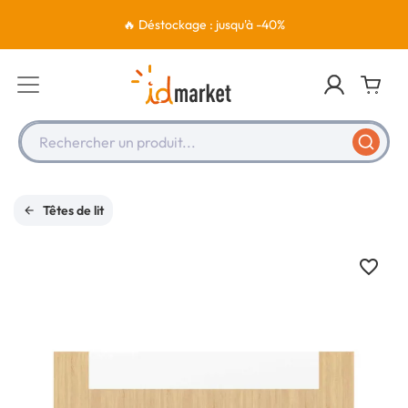
🔥 Déstockage : jusqu'à -40%
Rechercher un produit...
Têtes de lit
favorite_border