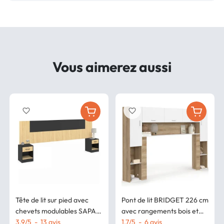
Vous aimerez aussi
favorite_border
favorite_border
Tête de lit sur pied avec
Pont de lit BRIDGET 226 cm
chevets modulables SAPA
avec rangements bois et
pour lit 140, 160 ou 180 cm
3.9
/
5
-
13
avis
blanc
1.7
/
5
-
6
avis