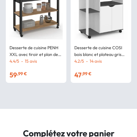
Desserte de cuisine PENH
Desserte de cuisine COSI
XXL avec tiroir et plan de
bois blanc et plateau gris
travail noir plateaux façon
4.4
/
5
-
15
avis
L.76 CM
4.2
/
5
-
14
avis
hêtre L.100 CM
59
47
,99 €
,99 €
Complétez votre panier