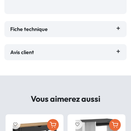
Fiche technique
Avis client
Vous aimerez aussi
favorite_border
favorite_border