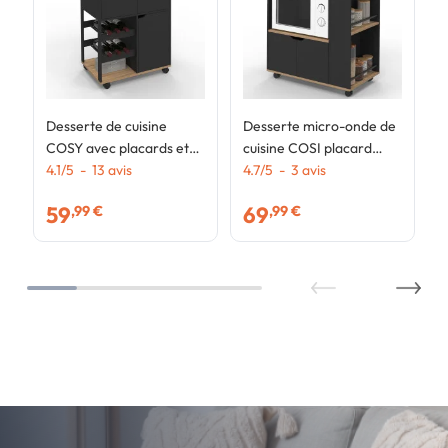
Desserte de cuisine
Desserte micro-onde de
COSY avec placards et
cuisine COSI placard
range bouteilles bois et
4.1
/
5
-
13
avis
avec tioir et étagères à
4.7
/
5
-
3
avis
noir
épices bois noir et
59
69
,99 €
,99 €
plateaux façon hêtre
L.76 cm