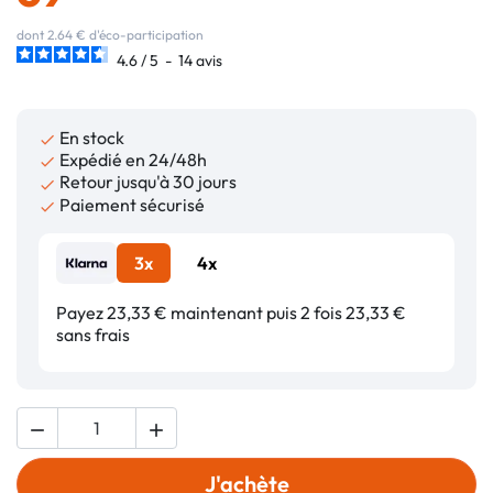
dont 2.64 € d'éco-participation
4.6
/
5
-
14
avis
En stock

Expédié en 24/48h

Retour jusqu'à 30 jours

Paiement sécurisé

3x
4x
Payez 23,33 € maintenant puis 2 fois 23,33 €
sans frais


J'achète