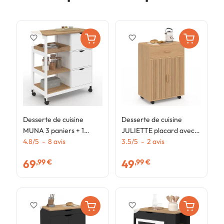
favorite_border
favorite_border
Desserte de cuisine
Desserte de cuisine
D
MUNA 3 paniers + 1
JULIETTE placard avec
c
plateau amovible blanc
4.8
/
5
-
8
avis
tiroir effet lattes tasseau
3.5
/
5
-
2
avis
p
4
et effet hêtre L.76 cm
bois L.60 cm
b
69
49
,99 €
,99 €
h
favorite_border
favorite_border