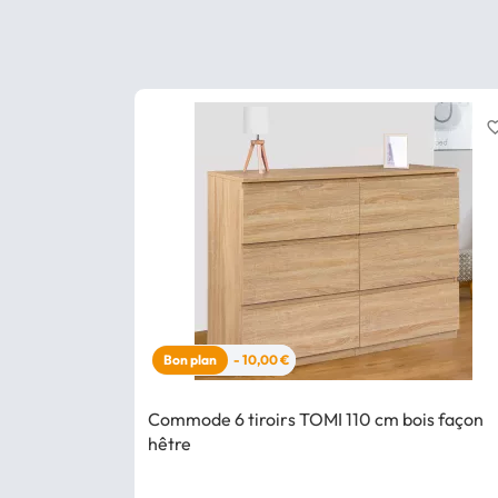
favorite_
Bon plan
- 10,00 €
Commode 6 tiroirs TOMI 110 cm bois façon
hêtre