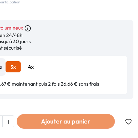
participation
volumineux
info_outline
en 24/48h
squ'à 30 jours
 sécurisé
3x
4x
67 € maintenant puis 2 fois 26,66 € sans frais
Ajouter au panier
favorite_border
