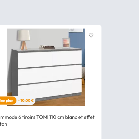
favorite_border
Bon plan
- 10,00 €
Bon plan
mmode 6 tiroirs TOMI 110 cm blanc et effet
Commode 6 
ton