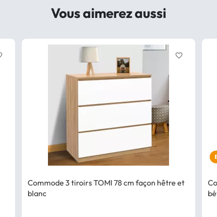
Vous aimerez aussi
border
favorite_border
Commode 3 tiroirs TOMI 78 cm façon hêtre et
Co
blanc
bé