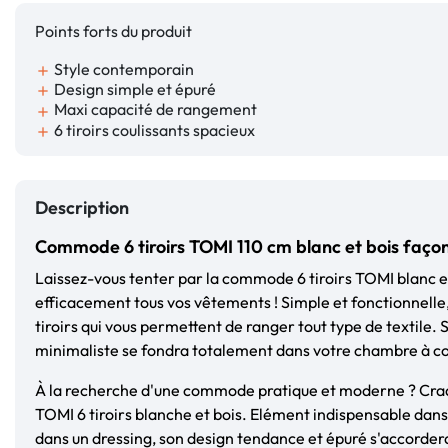
Points forts du produit
Style contemporain
add
Design simple et épuré
add
Maxi capacité de rangement
add
6 tiroirs coulissants spacieux
add
Description
Commode 6 tiroirs TOMI 110 cm blanc et bois faço
Laissez-vous tenter par la commode 6 tiroirs TOMI blanc e
efficacement tous vos vêtements ! Simple et fonctionnelle
tiroirs qui vous permettent de ranger tout type de textile. 
minimaliste se fondra totalement dans votre chambre à c
À la recherche d'une commode pratique et moderne ? Cr
TOMI 6 tiroirs blanche et bois. Elément indispensable da
dans un dressing, son design tendance et épuré s'accorde