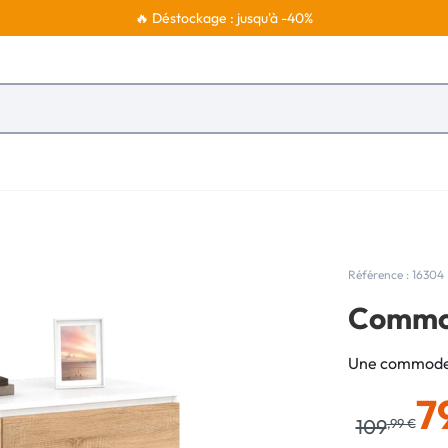
🔥 Déstockage : jusqu'à -40%
Référence : 16304
Commode
Une commode 
7
109
,99 €