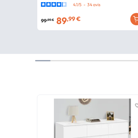
4.1
/
5
-
34
avis
89
,99 €
99
,99 €
favorite_