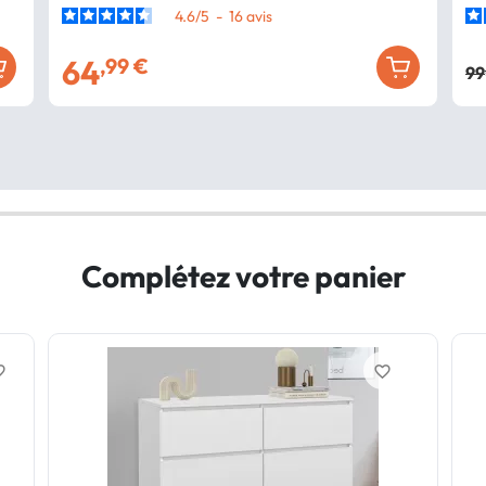
4.6
/
5
-
16
avis
64
,99 €
99
Complétez votre panier
border
favorite_border