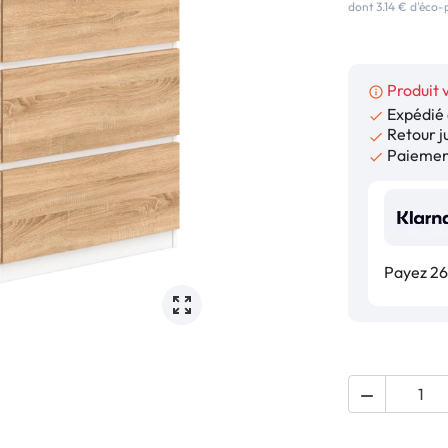
dont 3.14 € d'éco-
Produit 
info_outline
Expédié 

Retour ju

Paiement

Payez 26,
