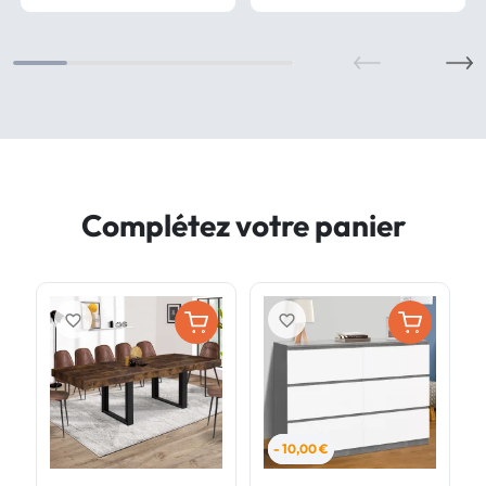
Complétez votre panier
favorite_border
favorite_border
- 10,00 €