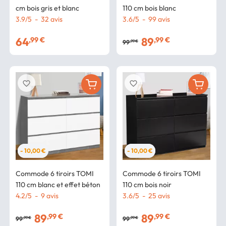
cm bois gris et blanc
110 cm bois blanc
3.9
/
5
-
32
avis
3.6
/
5
-
99
avis
64
89
,99 €
,99 €
99
,99 €
favorite_border
favorite_border
- 10,00 €
- 10,00 €
Commode 6 tiroirs TOMI
Commode 6 tiroirs TOMI
110 cm blanc et effet béton
110 cm bois noir
4.2
/
5
-
9
avis
3.6
/
5
-
25
avis
89
89
,99 €
,99 €
99
99
,99 €
,99 €