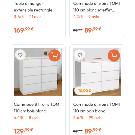
Table à manger
Commode 6 tiroirs TOMI
C
extensible rectangle
110 cm blanc et effet
p
PHOENIX 6-12
3.6
/
5
-
21
avis
béton
4.2
/
5
-
9
avis
b
4
personnes bois effet
169
89
,99 €
,99 €
vieilli et noir 200-300 cm
99
,99 €
favorite_border
favorite_border
- 10,00 €
Commode 8 tiroirs TOMI
Commode 6 tiroirs TOMI
110 cm bois blanc
110 cm bois blanc
4.4
/
5
-
8
avis
3.6
/
5
-
99
avis
129
89
,99 €
,99 €
99
,99 €