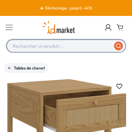
🔥 Déstockage : jusqu'à -40%
Rechercher un produit...
Tables de chevet
favorite_border