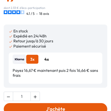
dont 2.33 € d'éco-participation
4.1
/
5
-
18
avis
En stock

Expédié en 24/48h

Retour jusqu'à 30 jours

Paiement sécurisé

3x
4x
Payez 16,67 € maintenant puis 2 fois 16,66 € sans
frais


J'achète