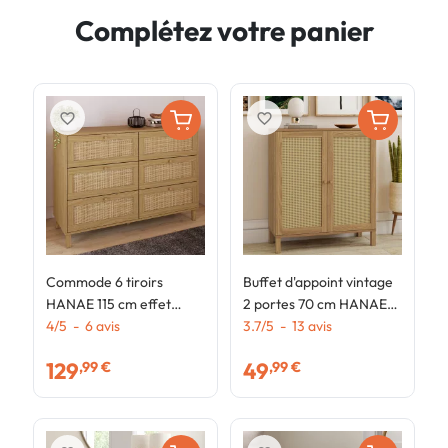
Complétez votre panier
favorite_border
favorite_border
Commode 6 tiroirs
Buffet d'appoint vintage
C
HANAE 115 cm effet
2 portes 70 cm HANAE
E
naturel cannage
4
/
5
-
6
avis
effet naturel cannage
3.7
/
5
-
13
avis
c
4
129
49
,99 €
,99 €