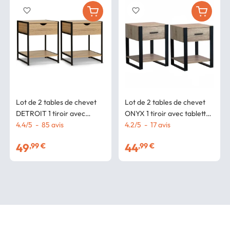
favorite_border
favorite_border
Lot de 2 tables de chevet
Lot de 2 tables de chevet
DETROIT 1 tiroir avec
ONYX 1 tiroir avec tablette
tablette bois et métal noir
4.4
/
5
-
85
avis
bois et noir
4.2
/
5
-
17
avis
design industriel
49
44
,99 €
,99 €