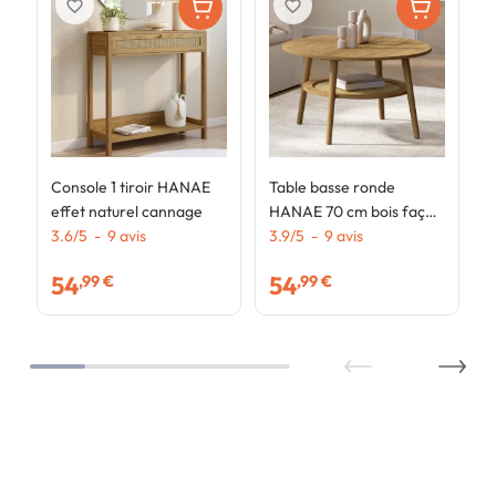
favorite_border
favorite_border
Console 1 tiroir HANAE
Table basse ronde
effet naturel cannage
HANAE 70 cm bois façon
3.6
/
5
-
9
avis
hêtre et plateau effet
3.9
/
5
-
9
avis
naturel cannage
54
54
,99 €
,99 €