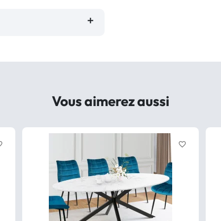
Vous aimerez aussi
border
favorite_border