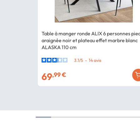
Table à manger ronde ALIX 6 personnes pie
araignée noir et plateau effet marbre blanc
ALASKA 110 cm
3.1
/
5
-
14
avis
69
,99 €