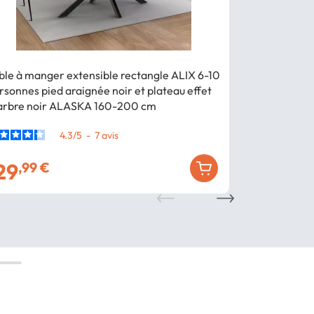
ble à manger extensible rectangle ALIX 6-10
Table à mang
rsonnes pied araignée noir et plateau effet
pied araignée
rbre noir ALASKA 160-200 cm
blanc ALASK
4.3
/
5
-
7
avis
29
99
,99 €
,99 €