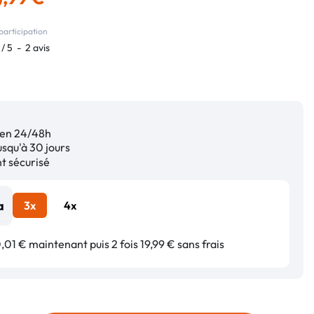
9
participation
/
5
-
2
avis
en 24/48h
squ'à 30 jours
 sécurisé
3x
4x
01 € maintenant puis 2 fois 19,99 € sans frais