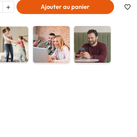
Ajouter au panier
favorite_border
