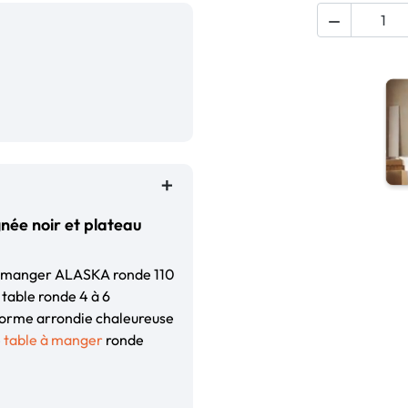

née noir et plateau
e à manger ALASKA ronde 110
 table ronde 4 à 6
 forme arrondie chaleureuse
e
table à manger
ronde