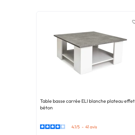
favorite_
Table basse carrée ELI blanche plateau effet
béton
4.1
/
5
-
41
avis