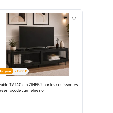
favorite_border
Bon plan
- 13,00 €
uble TV 140 cm ZINEB 2 portes coulissantes
Ensemble tab
trées façade cannelée noir
ALIX 110 - 15
gris foncé