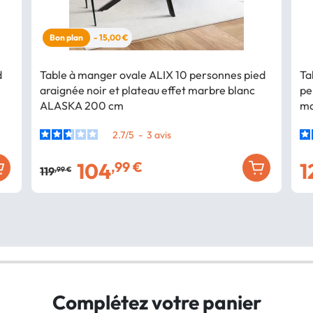
Bon plan
- 15,00 €
d
Table à manger ovale ALIX 10 personnes pied
Ta
araignée noir et plateau effet marbre blanc
pe
ALASKA 200 cm
ma
2.7
/
5
-
3
avis
104
1
,99 €
119
,99 €
Complétez votre panier