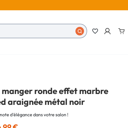
favorite_border
à manger ronde effet marbre
ed araignée métal noir
note d'élégance dans votre salon !
,99 €