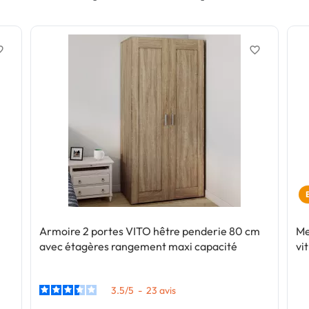
border
favorite_border
Armoire 2 portes VITO hêtre penderie 80 cm
Me
avec étagères rangement maxi capacité
vi
3.5
/
5
-
23
avis