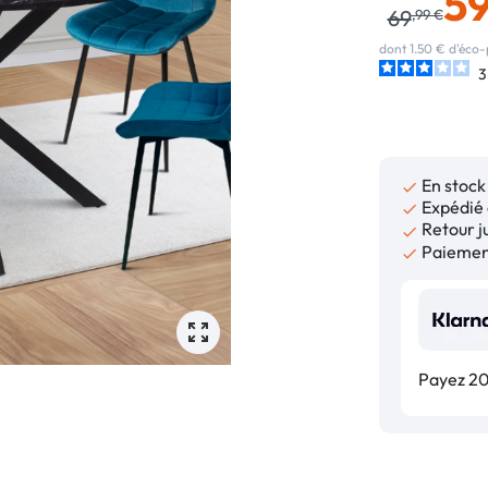
5
69
,99 €
dont 1.50 € d'éco-
3
En stock

Expédié 

Retour ju

Paiement

Payez 20,