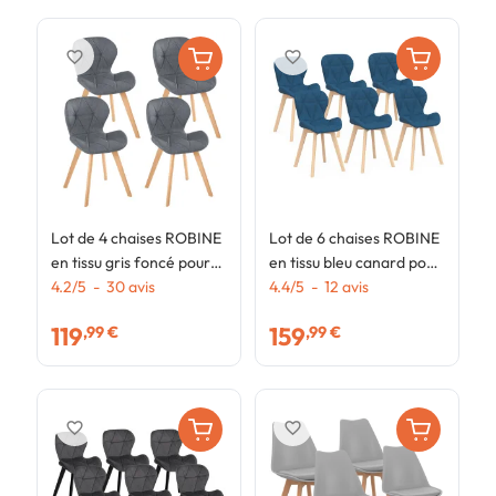
favorite_border
favorite_border
Lot de 4 chaises ROBINE
Lot de 6 chaises ROBINE
L
en tissu gris foncé pour
en tissu bleu canard pour
s
salle à manger
4.2
/
5
-
30
avis
salle à manger
4.4
/
5
-
12
avis
f
4
119
159
,99 €
,99 €
favorite_border
favorite_border