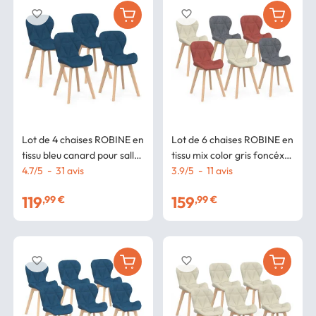
favorite_border
favorite_border
Lot de 4 chaises ROBINE en
Lot de 6 chaises ROBINE en
tissu bleu canard pour salle
tissu mix color gris foncéx2,
à manger
4.7
/
5
-
31
avis
terracotta x2, beige x2
3.9
/
5
-
11
avis
119
159
,99 €
,99 €
favorite_border
favorite_border