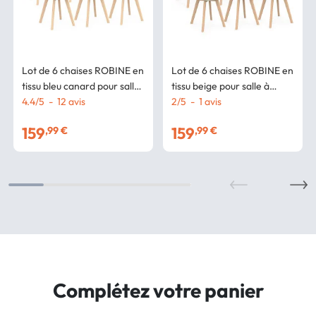
Lot de 6 chaises ROBINE en
Lot de 6 chaises ROBINE en
tissu bleu canard pour salle
tissu beige pour salle à
à manger
4.4
/
5
-
12
avis
manger
2
/
5
-
1
avis
159
159
,99 €
,99 €
Complétez votre panier