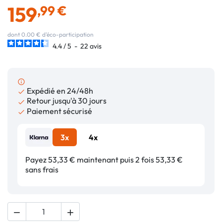
159
,99 €
dont 0.00 € d'éco-participation
4.4
/
5
-
22
avis
info_outline
Expédié en 24/48h

Retour jusqu'à 30 jours

Paiement sécurisé

3x
4x
Payez 53,33 € maintenant puis 2 fois 53,33 €
sans frais

