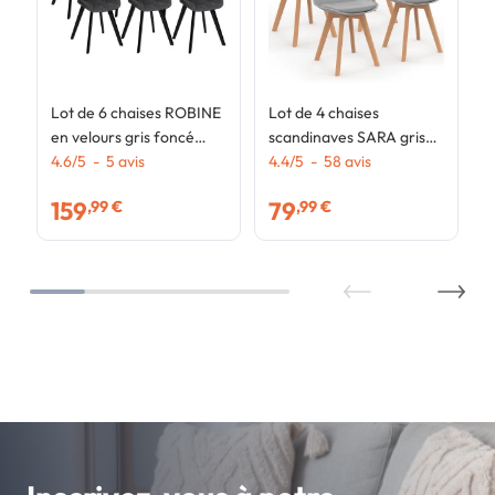
Lot de 6 chaises ROBINE
Lot de 4 chaises
en velours gris foncé
scandinaves SARA gris
pieds noirs
4.6
/
5
-
5
avis
clair pour salle à manger
4.4
/
5
-
58
avis
159
79
,99 €
,99 €