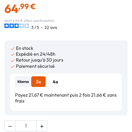
64
,99 €
dont 2.64 € d'éco-participation
3
/
5
-
22
avis
En stock

Expédié en 24/48h

Retour jusqu'à 30 jours

Paiement sécurisé

3x
4x
Payez 21,67 € maintenant puis 2 fois 21,66 € sans
frais

