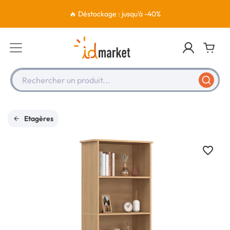
🔥 Déstockage : jusqu'à -40%
Rechercher un produit...
Etagères
favorite_border