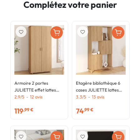
Complétez votre panier
favorite_border
favorite_border
Armoire 2 portes
Etagère bibliothèque 6
C
JULIETTE effet lattes
cases JULIETTE lattes
J
tasseau bois coloris
2.9
/
5
-
12
avis
tasseau bois coloris
3.3
/
5
-
13
avis
b
4
chêne penderie 80 cm
chêne avec placard
119
74
,99 €
,99 €
avec étagères
rangement
favorite_border
favorite_border