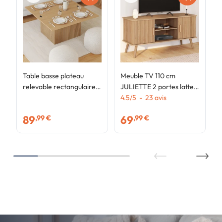
Table basse plateau
Meuble TV 110 cm
relevable rectangulaire
JULIETTE 2 portes lattes
convertible en table à
tasseau bois coloris
4.5
/
5
-
23
avis
manger JULIETTE 100
chêne
89
69
,99 €
,99 €
cm effet lattes tasseau
bois